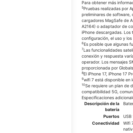
Para obtener más informac
5
Pruebas realizadas por A
preliminares de software
cargadores MagSafe de Ap
A2164) o adaptador de co
iPhone descargadas. Los t
configuración, el uso y lo
6
Es posible que algunas fu
7
Las funcionalidades satel
conexión y respuesta varía
operador. Los mensajes SM
proporcionada por Globals
8
El iPhone 17, iPhone 17 P
9
wifi 7 está disponible en
10
Se requiere un plan de 
compatibilidad 5G, comuní
Especificaciones adicional
Descripción de la
Bater
batería
Puertos
USB 
Conectividad
Wifi
nativ