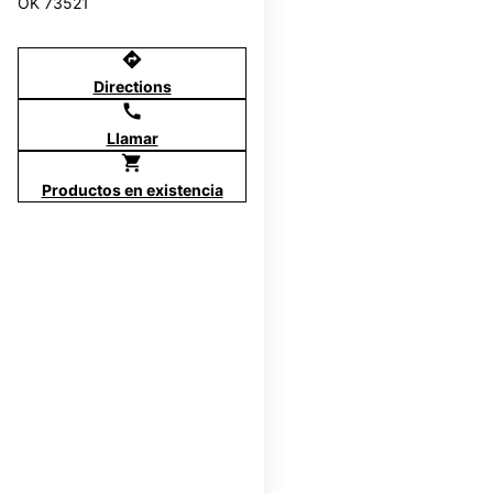
OK 73521
directions
Directions
call
Llamar
shopping_cart
Productos en existencia