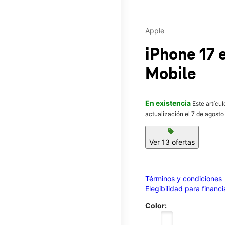
Apple
iPhone 17
Mobile
En existencia
Este artícu
actualización el 7 de agosto
sell
Ver 13 ofertas
Términos y condiciones
Elegibilidad para financ
Color: