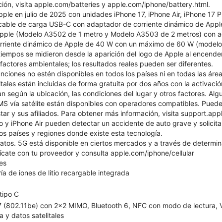
ión, visita apple.com/batteries y apple.com/iphone/battery.html.
pple en julio de 2025 con unidades iPhone 17, iPhone Air, iPhone 17 
, cable de carga USB-C con adaptador de corriente dinámico de Ap
ple (Modelo A3502 de 1 metro y Modelo A3503 de 2 metros) con a
rriente dinámico de Apple de 40 W con un máximo de 60 W (modelo 
iempos se midieron desde la aparición del logo de Apple al encender
s factores ambientales; los resultados reales pueden ser diferentes.
nciones no estén disponibles en todos los países ni en todas las área
itales están incluidas de forma gratuita por dos años con la activac
n según la ubicación, las condiciones del lugar y otros factores. Alg
S vía satélite están disponibles con operadores compatibles. Pueden
tar y sus afiliados. Para obtener más información, visita support.a
ro y iPhone Air pueden detectar un accidente de auto grave y solicita
 los países y regiones donde existe esta tecnología.
datos. 5G está disponible en ciertos mercados y a través de determi
cate con tu proveedor y consulta apple.com/iphone/cellular
es
ía de iones de litio recargable integrada
tipo C
 7 (802.11be) con 2x2 MIMO, Bluetooth 6, NFC con modo de lectura, Vo
a y datos satelitales