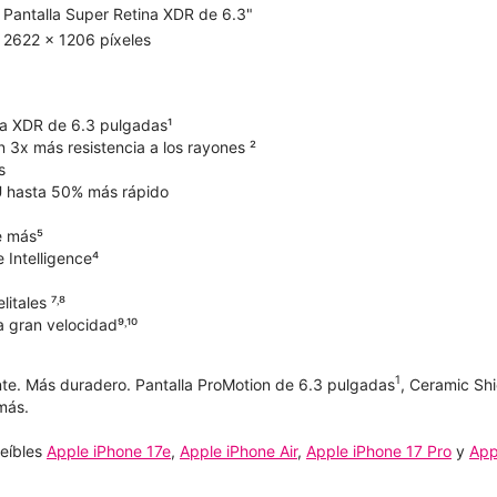
Pantalla Super Retina XDR de 6.3"
2622 x 1206 píxeles
na XDR de 6.3 pulgadas¹
 3x más resistencia a los rayones ²
s
 hasta 50% más rápido
e más⁵
 Intelligence⁴
itales ⁷˒⁸
 gran velocidad⁹˒¹⁰
1
te. Más duradero. Pantalla ProMotion de 6.3 pulgadas
, Ceramic Sh
más.
reíbles
Apple iPhone 17e
,
Apple iPhone Air
,
Apple iPhone 17 Pro
y
App