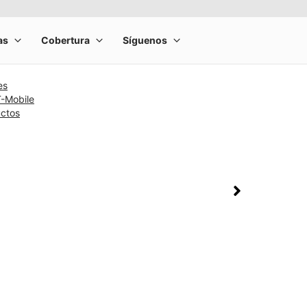
es
T-Mobile
uctos
rge product image at a time. Use the Previous and Next buttons to m
olumn of small thumbnails. Selecting a thumbnail will change the main 