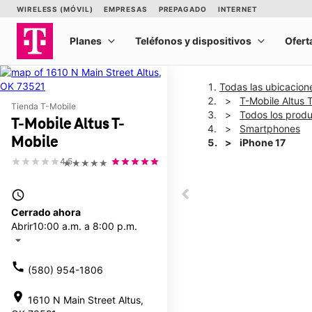
Todas las ubicacion
T-Mobile Altus 
Tienda T-Mobile
Todos los prod
T-Mobile Altus T-
Smartphones
Mobile
iPhone 17
4.5
★★★★★
This carousel shows one la
access_time
This carousel contains a c
Cerrado ahora
Abrir
10:00 a.m. a 8:00 p.m.
arrow_drop_down
call
(580) 954-1806
location_on
1610 N Main Street Altus,