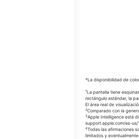
*La disponibilidad de col
1
La pantalla tiene esquin
rectángulo estándar, la pa
El área real de visualizaci
2
Comparado con la generac
3
Apple Intelligence está d
support.apple.com/es-us/12
4
Todas las afirmaciones so
limitados y eventualmente 