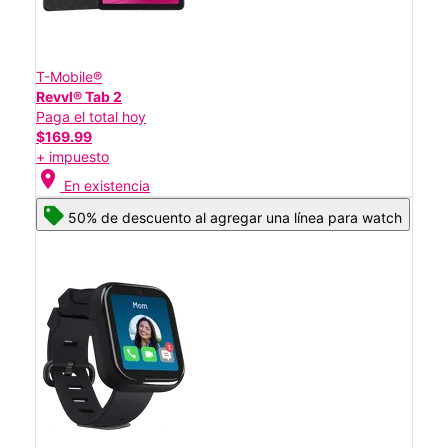
T-Mobile®
Revvl® Tab 2
Paga el total hoy
$169.99
+ impuesto
location_on
En existencia
50% de descuento al agregar una línea para watch