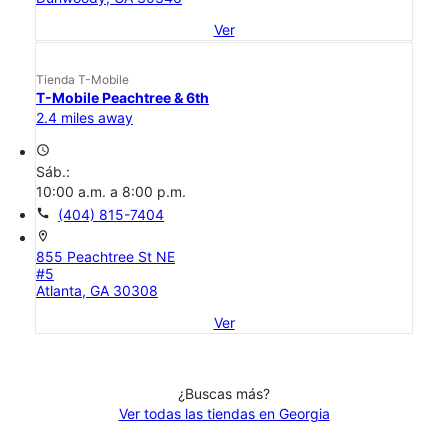
Ver
Tienda T-Mobile
T-Mobile Peachtree & 6th
2.4 miles away
access_time
Sáb.:
10:00 a.m. a 8:00 p.m.
call
(404) 815-7404
location_on
855 Peachtree St NE
#5
Atlanta, GA 30308
Ver
¿Buscas más?
Ver todas las tiendas en Georgia