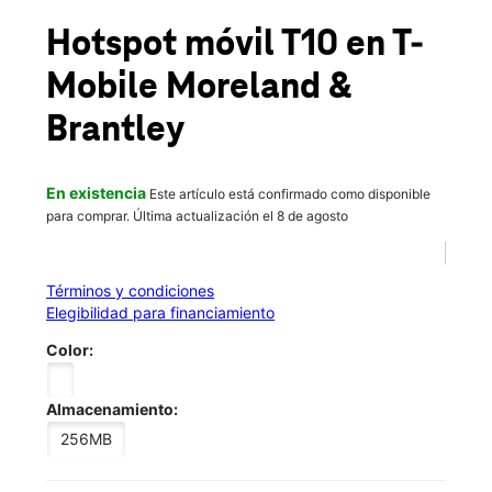
Vie.:
10:00 a.m. a 8:00 p.m.
location_on
Hotspot móvil T10
en T-
144 Moreland Ave NE Suite C Atlanta, GA 30307
Mobile
Moreland &
Brantley
En existencia
Este artículo está confirmado como disponible
para comprar. Última actualización el 8 de agosto
Términos y condiciones
Elegibilidad para financiamiento
Color:
Almacenamiento:
256MB