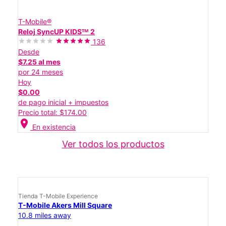
T-Mobile®
Reloj SyncUP KIDSᵀᴹ 2
136
Desde
$7.25 al mes
por 24 meses
Hoy
$0.00
de pago inicial + impuestos
Precio total: $174.00
location_on
En existencia
Ver todos los productos
Tienda T-Mobile Experience
T-Mobile Akers Mill Square
10.8 miles away