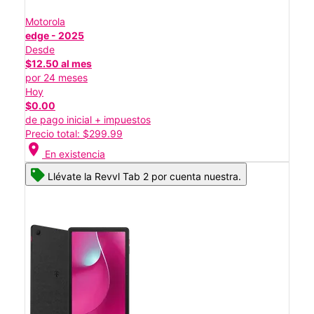
Motorola
edge - 2025
Desde
$12.50 al mes
por 24 meses
Hoy
$0.00
de pago inicial + impuestos
Precio total: $299.99
location_on
En existencia
Llévate la Revvl Tab 2 por cuenta nuestra.