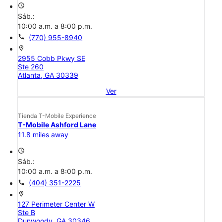
access_time
Sáb.:
10:00 a.m. a 8:00 p.m.
call
(770) 955-8940
location_on
2955 Cobb Pkwy SE
Ste 260
Atlanta, GA 30339
Ver
Tienda T-Mobile Experience
T-Mobile Ashford Lane
11.8 miles away
access_time
Sáb.:
10:00 a.m. a 8:00 p.m.
call
(404) 351-2225
location_on
127 Perimeter Center W
Ste B
Dunwoody, GA 30346