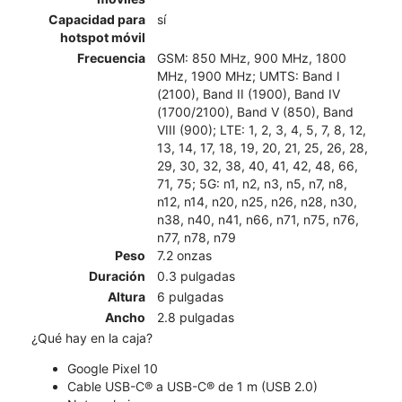
Capacidad para
sí
hotspot móvil
Frecuencia
GSM: 850 MHz, 900 MHz, 1800
MHz, 1900 MHz; UMTS: Band I
(2100), Band II (1900), Band IV
(1700/2100), Band V (850), Band
VIII (900); LTE: 1, 2, 3, 4, 5, 7, 8, 12,
13, 14, 17, 18, 19, 20, 21, 25, 26, 28,
29, 30, 32, 38, 40, 41, 42, 48, 66,
71, 75; 5G: n1, n2, n3, n5, n7, n8,
n12, n14, n20, n25, n26, n28, n30,
n38, n40, n41, n66, n71, n75, n76,
n77, n78, n79
Peso
7.2 onzas
Duración
0.3 pulgadas
Altura
6 pulgadas
Ancho
2.8 pulgadas
¿Qué hay en la caja?
Google Pixel 10
Cable USB-C® a USB-C® de 1 m (USB 2.0)