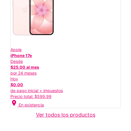
Apple
iPhone 17e
Desde
$25.00 al mes
por 24 meses
Hoy
$0.00
de pago inicial + impuestos
Precio total: $599.99
location_on
En existencia
Ver todos los productos