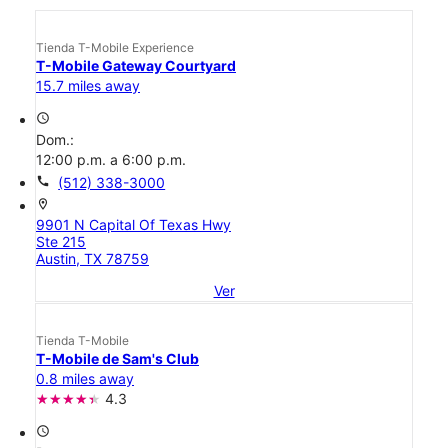
Tienda T-Mobile Experience
T-Mobile Gateway Courtyard
15.7 miles away
access_time
Dom.:
12:00 p.m. a 6:00 p.m.
call
(512) 338-3000
location_on
9901 N Capital Of Texas Hwy
Ste 215
Austin, TX 78759
Ver
Tienda T-Mobile
T-Mobile de Sam's Club
0.8 miles away
4.3
access_time