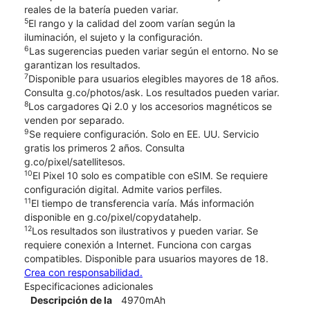
reales de la batería pueden variar.
5
El rango y la calidad del zoom varían según la
iluminación, el sujeto y la configuración.
6
Las sugerencias pueden variar según el entorno. No se
garantizan los resultados.
7
Disponible para usuarios elegibles mayores de 18 años.
Consulta g.co/photos/ask. Los resultados pueden variar.
8
Los cargadores Qi 2.0 y los accesorios magnéticos se
venden por separado.
9
Se requiere configuración. Solo en EE. UU. Servicio
gratis los primeros 2 años. Consulta
g.co/pixel/satellitesos.
10
El Pixel 10 solo es compatible con eSIM. Se requiere
configuración digital. Admite varios perfiles.
11
El tiempo de transferencia varía. Más información
disponible en g.co/pixel/copydatahelp.
12
Los resultados son ilustrativos y pueden variar. Se
requiere conexión a Internet. Funciona con cargas
compatibles. Disponible para usuarios mayores de 18.
Crea con responsabilidad.
Especificaciones adicionales
Descripción de la
4970mAh