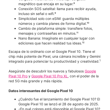
magnético que encaja en su lugar.⁸
Conexión SOS satelital: llama para recibir ayuda,
incluso sin señal o wifi.⁹
Simplicidad solo con eSIM: guarda múltiples
números y cambia planes de forma digital.¹⁰
Cambio de plataforma simple: transfiere fotos,
mensajes y contraseñas en minutos.¹¹
Nano Banana: Imagínate en cualquier lugar con
ediciones que hacen realidad tus ideas.¹²
Escapa de lo ordinario con el Google Pixel 10. Tiene el
chip más potente de Pixel, una cámara increíble y Gemini
1
integrado para potenciar tu productividad y creatividad.
Asegúrate de descubrir los nuevos y fabulosos
Google
Pixel 10 Pro
y
Google Pixel 10 Pro XL
, con el poder de la
red 5G más grande y más rápida.
Datos interesantes del Google Pixel 10
¿Cuándo fue el lanzamiento del Google Pixel 10? El
Google Pixel 10 se lanzó el 28 de agosto de 2025.
¿En qué colores está disponible el Google Pixel 10?