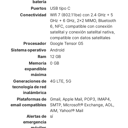
batería
Puertos
USB tipo C
Conectividad
Wifi 7 (802.11be) con 2.4 GHz + 5
GHz + 6 GHz, 2x2 MIMO, Bluetooth
6, NFC, compatible con conexión
satelital y conexión satelital nativa,
compatible con datos satelitales
Procesador
Google Tensor G5
Sistema operativo
Android
Ram
12 GB
Memoria
0 GB
expandible
máxima
Generaciones de
4G LTE, 5G
tecnología de red
inalámbrica
Plataformas de
Gmail, Apple Mail, POP3, IMAP4,
email compatibles
SMTP, Microsoft® Exchange, AOL,
AIM, Yahoo!® Mail
Alertas de
sí
emergencia
móviles