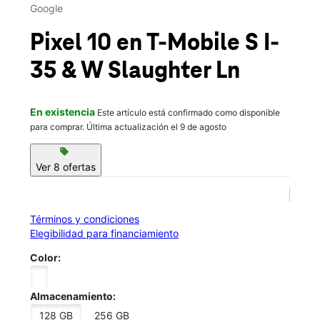
Sáb.:
10:00 a.m. a 8:00 p.m.
Google
location_on
9300 I-35 Ste A100 Austin, TX 78748
Pixel 10
en T-Mobile
S I-
35 & W Slaughter Ln
En existencia
Este artículo está confirmado como disponible
para comprar. Última actualización el 9 de agosto
sell
Ver 8 ofertas
Términos y condiciones
Elegibilidad para financiamiento
Color:
Almacenamiento:
128 GB
256 GB