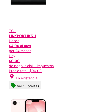
TCL
LINKPORT IK511
Desde
$4.00 al mes
por 24 meses
Hoy
$0.00
de pago inicial + impuestos
Precio total: $96.00
location_on
En existencia
Ver 11 ofertas