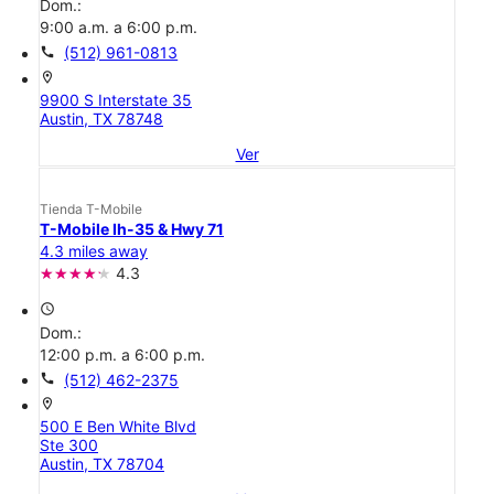
Dom.:
9:00 a.m. a 6:00 p.m.
call
(512) 961-0813
location_on
9900 S Interstate 35
Austin, TX 78748
Ver
Tienda T-Mobile
T-Mobile Ih-35 & Hwy 71
4.3 miles away
4.3
access_time
Dom.:
12:00 p.m. a 6:00 p.m.
call
(512) 462-2375
location_on
500 E Ben White Blvd
Ste 300
Austin, TX 78704