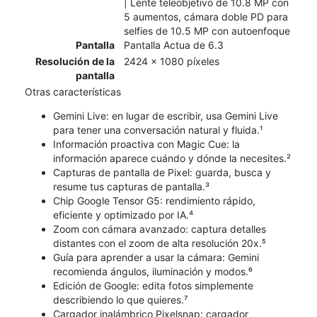
| Lente teleobjetivo de 10.8 MP con
5 aumentos, cámara doble PD para
selfies de 10.5 MP con autoenfoque
Pantalla
Pantalla Actua de 6.3
Resolución de la
2424 x 1080 píxeles
pantalla
Otras características
Gemini Live: en lugar de escribir, usa Gemini Live
para tener una conversación natural y fluida.¹
Información proactiva con Magic Cue: la
información aparece cuándo y dónde la necesites.²
Capturas de pantalla de Pixel: guarda, busca y
resume tus capturas de pantalla.³
Chip Google Tensor G5: rendimiento rápido,
eficiente y optimizado por IA.⁴
Zoom con cámara avanzado: captura detalles
distantes con el zoom de alta resolución 20x.⁵
Guía para aprender a usar la cámara: Gemini
recomienda ángulos, iluminación y modos.⁶
Edición de Google: edita fotos simplemente
describiendo lo que quieres.⁷
Cargador inalámbrico Pixelsnap: cargador