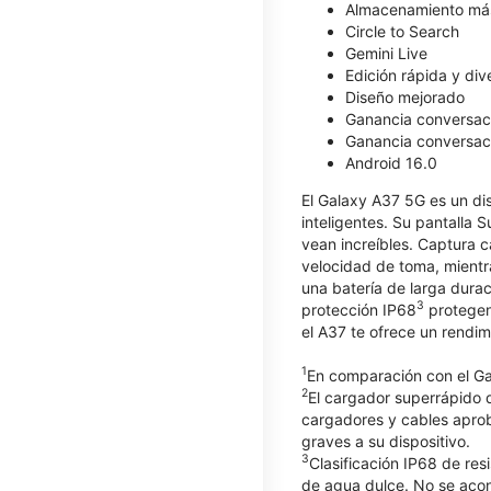
Almacenamiento má
Circle to Search
Gemini Live
Edición rápida y div
Diseño mejorado
Ganancia conversaci
Ganancia conversaci
Android 16.0
El Galaxy A37 5G es un dis
inteligentes. Su pantalla 
vean increíbles. Captura 
velocidad de toma, mientr
una batería de larga dura
3
protección IP68
protegen 
el A37 te ofrece un rendim
1
En comparación con el G
2
El cargador superrápido d
cargadores y cables apro
graves a su dispositivo.
3
Clasificación IP68 de res
de agua dulce. No se acons