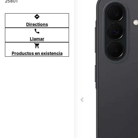
25801
directions
Directions
call
Llamar
shopping_cart
Productos en existencia