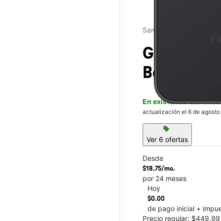
Samsung
Galaxy A3
Beckley - 
En existencia
Este artícu
actualización el 6 de agosto
sell
Ver 6 ofertas
Desde
$18.75/mo.
por 24 meses
Hoy
This carousel contains a c
$0.00
de pago inicial + impu
Precio regular: $449.9