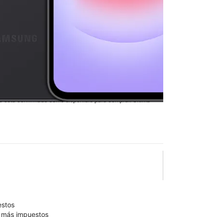
7 5G
en T-Mobile
3rd Ave
lo está confirmado como disponible para comprar. Última
olumn of small thumbnails. Selecting a thumbnail will change the main 
estos
9 más impuestos