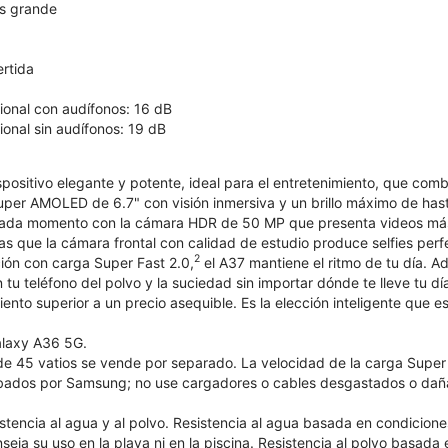
s grande
ertida
onal con audífonos: 16 dB
onal sin audífonos: 19 dB
positivo elegante y potente, ideal para el entretenimiento, que comb
Super AMOLED de 6.7" con visión inmersiva y un brillo máximo de has
cada momento con la cámara HDR de 50 MP que presenta videos más b
as que la cámara frontal con calidad de estudio produce selfies per
2
ción con carga Super Fast 2.0,
el A37 mantiene el ritmo de tu día. Ad
tu teléfono del polvo y la suciedad sin importar dónde te lleve tu 
iento superior a un precio asequible. Es la elección inteligente que 
alaxy A36 5G.
e 45 vatios se vende por separado. La velocidad de la carga Super F
bados por Samsung; no use cargadores o cables desgastados o dañ
istencia al agua y al polvo. Resistencia al agua basada en condicion
eja su uso en la playa ni en la piscina. Resistencia al polvo basada