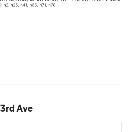
G: n2, n25, n41, n66, n71, n78
 3rd Ave