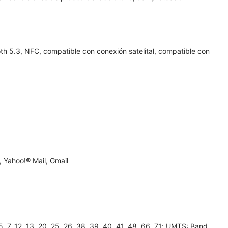
h 5.3, NFC, compatible con conexión satelital, compatible con
 Yahoo!® Mail, Gmail
7, 12, 13, 20, 25, 26, 38, 39, 40, 41, 48, 66, 71; UMTS: Band