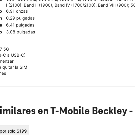
I (2100), Band II (1900), Band IV (1700/2100), Band VIII (900); 5
o
6.91 onzas
n
0.29 pulgadas
a
6.41 pulgadas
o
3.08 pulgadas
7 5G
B-C a USB-C)
omenzar
 quitar la SIM
nes
imilares
en T-Mobile Beckley -
 por solo $199