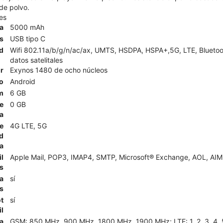
 de polvo.
es
ía
5000 mAh
s
USB tipo C
d
Wifi 802.11a/b/g/n/ac/ax, UMTS, HSDPA, HSPA+,5G, LTE, Bluetoot
datos satelitales
r
Exynos 1480 de ocho núcleos
o
Android
m
6 GB
e
0 GB
a
e
4G LTE, 5G
d
a
l
Apple Mail, POP3, IMAP4, SMTP, Microsoft® Exchange, AOL, AIM,
s
a
sí
s
t
sí
l
a
GSM: 850 MHz, 900 MHz, 1800 MHz, 1900 MHz; LTE: 1, 2, 3, 4, 5, 