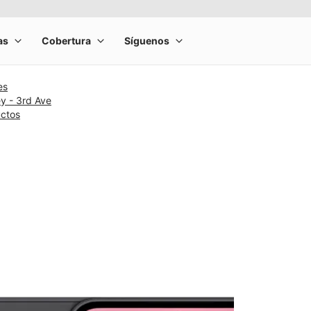
es
y - 3rd Ave
uctos
rge product image at a time. Use the Previous and Next buttons to m