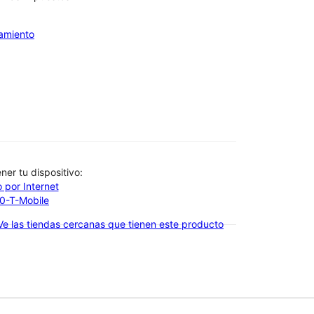
iamiento
btener tu dispositivo:
 por Internet
00-T-Mobile
Ve las tiendas cercanas que tienen este producto