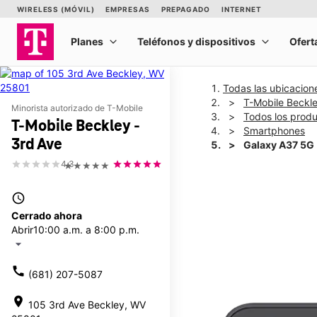
Todas las ubicacion
T-Mobile Beckle
Minorista autorizado de T-Mobile
Todos los prod
T-Mobile Beckley -
Smartphones
3rd Ave
Galaxy A37 5G
4.3
★★★★★
This carousel shows one la
access_time
Cerrado ahora
Abrir
10:00 a.m. a 8:00 p.m.
arrow_drop_down
call
(681) 207-5087
location_on
105 3rd Ave Beckley, WV