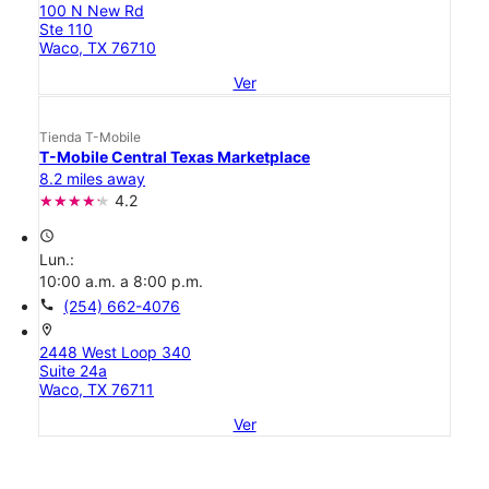
100 N New Rd
Ste 110
Waco, TX 76710
Ver
Tienda T-Mobile
T-Mobile Central Texas Marketplace
8.2 miles away
4.2
access_time
Lun.:
10:00 a.m. a 8:00 p.m.
call
(254) 662-4076
location_on
2448 West Loop 340
Suite 24a
Waco, TX 76711
Ver