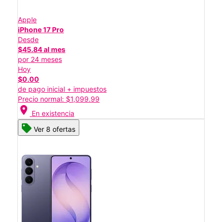
Apple
iPhone 17 Pro
Desde
$45.84 al mes
por 24 meses
Hoy
$0.00
de pago inicial + impuestos
Precio normal: $1,099.99
location_on
En existencia
Ver 8 ofertas