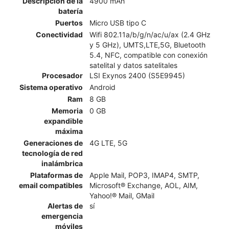
Descripción de la
4900 mAh
batería
Puertos
Micro USB tipo C
Conectividad
Wifi 802.11a/b/g/n/ac/u/ax (2.4 GHz
y 5 GHz), UMTS,LTE,5G, Bluetooth
5.4, NFC, compatible con conexión
satelital y datos satelitales
Procesador
LSI Exynos 2400 (S5E9945)
Sistema operativo
Android
Ram
8 GB
Memoria
0 GB
expandible
máxima
Generaciones de
4G LTE, 5G
tecnología de red
inalámbrica
Plataformas de
Apple Mail, POP3, IMAP4, SMTP,
email compatibles
Microsoft® Exchange, AOL, AIM,
Yahoo!® Mail, GMail
Alertas de
sí
emergencia
móviles