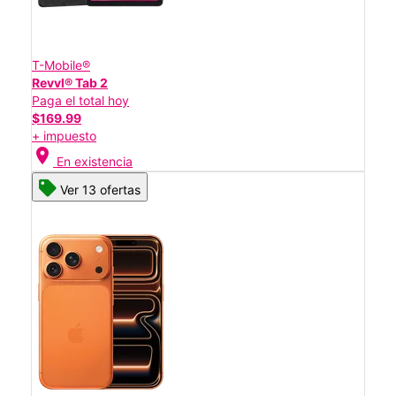
T-Mobile®
Revvl® Tab 2
Paga el total hoy
$169.99
+ impuesto
location_on
En existencia
Ver 13 ofertas