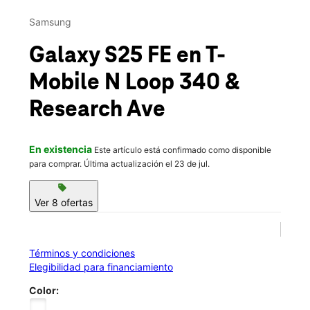
Sáb.:
10:00 a.m. a 8:00 p.m.
This carousel contains a column of small thumbnails. Selecting 
Dom.:
12:00 p.m. a 6:00 p.m.
Samsung
location_on
510 N Loop 340 Ste C Bellmead, TX 76705
Galaxy S25 FE
en T-
Mobile
N Loop 340 &
Research Ave
En existencia
Este artículo está confirmado como disponible
para comprar. Última actualización el 23 de jul.
sell
Ver 8 ofertas
Términos y condiciones
Elegibilidad para financiamiento
Color: