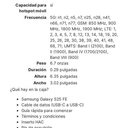
Capacidad para
sí
hotspot móvil
Frecuencia
5G: n1, n2, n5, n7, n25, n28, n41,
n66, n71, n77; GSM: 850 MHz, 900
MHz, 1800 MHz, 1900 MHz; LTE: 1,
2, 3, 4, 5, 7, 8, 12, 13, 14, 18, 19, 20,
25, 26, 28, 30, 38, 39, 40, 41, 48,
66, 71; UMTS: Band I (2100), Band
II (1900), Band IV (1700/2100),
Band VIII (900)
Peso
6.7 onzas
Duración
0.29 pulgadas
Altura
6.35 pulgadas
Ancho
3.02 pulgadas
¿Qué hay en la caja?
Samsung Galaxy S25 FE
Cable de datos (USB-C a USB-C)
Guía rápida para comenzar
Términos y condiciones
Inserto HAC
Pin de expulsión