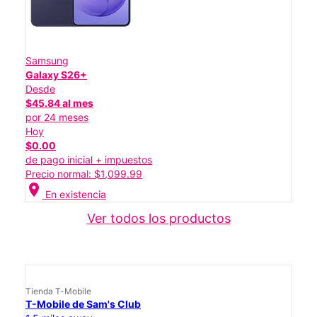
Samsung
Galaxy S26+
Desde
$45.84 al mes
por 24 meses
Hoy
$0.00
de pago inicial + impuestos
Precio normal: $1,099.99
location_on
En existencia
Ver todos los productos
Tienda T-Mobile
T-Mobile de Sam's Club