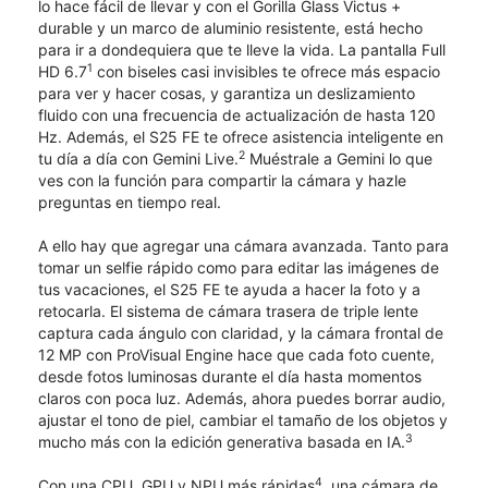
lo hace fácil de llevar y con el Gorilla Glass Victus +
durable y un marco de aluminio resistente, está hecho
para ir a dondequiera que te lleve la vida. La pantalla Full
1
HD 6.7
con biseles casi invisibles te ofrece más espacio
para ver y hacer cosas, y garantiza un deslizamiento
fluido con una frecuencia de actualización de hasta 120
Hz. Además, el S25 FE te ofrece asistencia inteligente en
2
tu día a día con Gemini Live.
Muéstrale a Gemini lo que
ves con la función para compartir la cámara y hazle
preguntas en tiempo real.
A ello hay que agregar una cámara avanzada. Tanto para
tomar un selfie rápido como para editar las imágenes de
tus vacaciones, el S25 FE te ayuda a hacer la foto y a
retocarla. El sistema de cámara trasera de triple lente
captura cada ángulo con claridad, y la cámara frontal de
12 MP con ProVisual Engine hace que cada foto cuente,
desde fotos luminosas durante el día hasta momentos
claros con poca luz. Además, ahora puedes borrar audio,
ajustar el tono de piel, cambiar el tamaño de los objetos y
3
mucho más con la edición generativa basada en IA.
4
Con una CPU, GPU y NPU más rápidas
, una cámara de