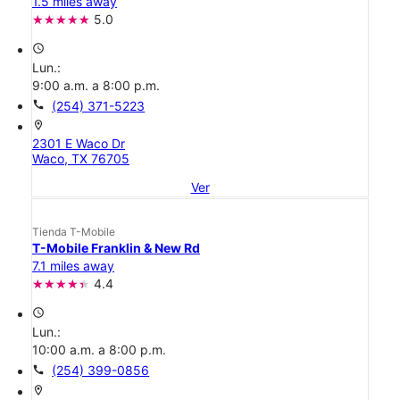
1.5 miles away
5.0
access_time
Lun.:
9:00 a.m. a 8:00 p.m.
call
(254) 371-5223
location_on
2301 E Waco Dr
Waco, TX 76705
Ver
Tienda T-Mobile
T-Mobile Franklin & New Rd
7.1 miles away
4.4
access_time
Lun.:
10:00 a.m. a 8:00 p.m.
call
(254) 399-0856
location_on