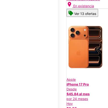
location_on
En existencia
Ver 13 ofertas
Apple
iPhone 17 Pro
Desde
$45.84 al mes
por 24 meses
Hoy