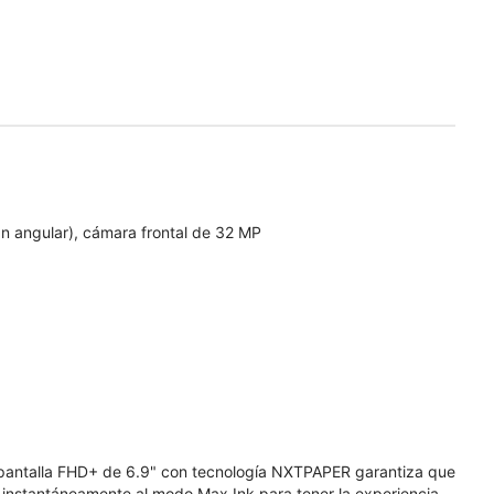
n angular), cámara frontal de 32 MP
 pantalla FHD+ de 6.9" con tecnología NXTPAPER garantiza que
 instantáneamente al modo Max Ink para tener la experiencia