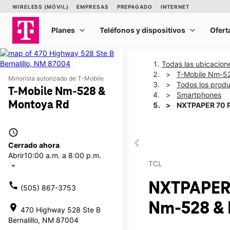
Todas las ubicacion
T-Mobile Nm-5
Minorista autorizado de T-Mobile
Todos los prod
T-Mobile Nm-528 &
Smartphones
Montoya Rd
NXTPAPER 70 
access_time
This carousel shows one la
Cerrado ahora
This carousel contains a c
Abrir
10:00 a.m. a 8:00 p.m.
TCL
arrow_drop_down
NXTPAPER
call
(505) 867-3753
Nm-528 & 
location_on
470 Highway 528 Ste B
Bernalillo, NM 87004