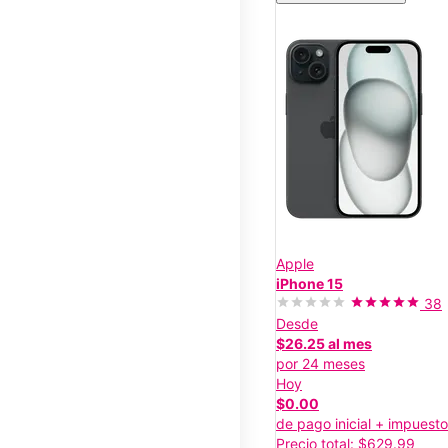
Apple
iPhone 15
38
Desde
$26.25 al mes
por 24 meses
Hoy
$0.00
de pago inicial + impuest
Precio total: $629.99