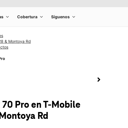
es
28 & Montoya Rd
uctos
Pro
rge product image at a time. Use the Previous and Next buttons to m
olumn of small thumbnails. Selecting a thumbnail will change the main 
 70 Pro
en T-Mobile
Montoya Rd