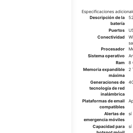
Especificaciones adicional
Descripción de la
5
batería
Puertos
US
Conectividad
Wi
sa
Procesador
Me
Sistema operativo
An
Ram
8
Memoria expandible
2 
máxima
Generaciones de
4G
tecnología de red
inalámbrica
Plataformas de email
Ap
compatibles
Alertas de
sí
emergencia móviles
Capacidad para
sí
hotspot móvil