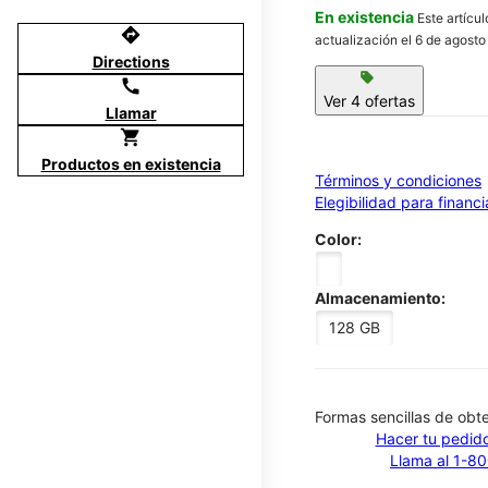
En existencia
Este artícu
directions
actualización el 6 de agosto
Directions
sell
call
Ver 4 ofertas
Llamar
shopping_cart
Productos en existencia
Términos y condiciones
Elegibilidad para financ
Color:
Almacenamiento:
128 GB
​​​​​​​Formas sencillas de o
Hacer tu pedido
Llama al 1-8