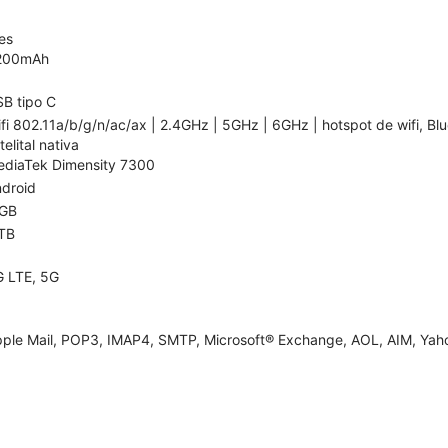
es
200mAh
B tipo C
fi 802.11a/b/g/n/ac/ax | 2.4GHz | 5GHz | 6GHz | hotspot de wifi, Bl
telital nativa
diaTek Dimensity 7300
droid
 GB
TB
 LTE, 5G
ple Mail, POP3, IMAP4, SMTP, Microsoft® Exchange, AOL, AIM, Yaho