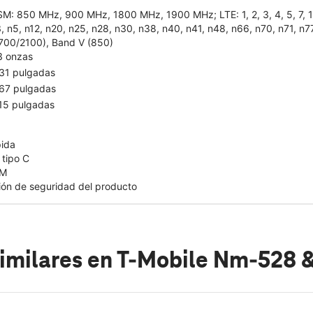
M: 850 MHz, 900 MHz, 1800 MHz, 1900 MHz; LTE: 1, 2, 3, 4, 5, 7, 12, 1
, n5, n12, n20, n25, n28, n30, n38, n40, n41, n48, n66, n70, n71, n7
700/2100), Band V (850)
3 onzas
31 pulgadas
67 pulgadas
15 pulgadas
pida
tipo C
IM
ción de seguridad del producto
imilares
en T-Mobile Nm-528 