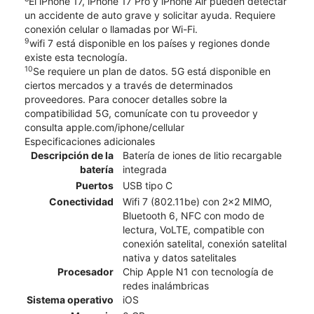
El iPhone 17, iPhone 17 Pro y iPhone Air pueden detectar
un accidente de auto grave y solicitar ayuda. Requiere
conexión celular o llamadas por Wi-Fi.
9
wifi 7 está disponible en los países y regiones donde
existe esta tecnología.
10
Se requiere un plan de datos. 5G está disponible en
ciertos mercados y a través de determinados
proveedores. Para conocer detalles sobre la
compatibilidad 5G, comunícate con tu proveedor y
consulta apple.com/iphone/cellular
Especificaciones adicionales
Descripción de la
Batería de iones de litio recargable
batería
integrada
Puertos
USB tipo C
Conectividad
Wifi 7 (802.11be) con 2x2 MIMO,
Bluetooth 6, NFC con modo de
lectura, VoLTE, compatible con
conexión satelital, conexión satelital
nativa y datos satelitales
Procesador
Chip Apple N1 con tecnología de
redes inalámbricas
Sistema operativo
iOS