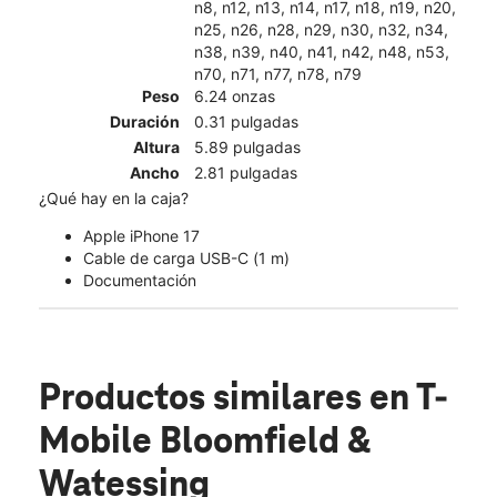
n8, n12, n13, n14, n17, n18, n19, n20,
n25, n26, n28, n29, n30, n32, n34,
n38, n39, n40, n41, n42, n48, n53,
n70, n71, n77, n78, n79
Peso
6.24 onzas
Duración
0.31 pulgadas
Altura
5.89 pulgadas
Ancho
2.81 pulgadas
¿Qué hay en la caja?
Apple iPhone 17
Cable de carga USB-C (1 m)
Documentación
Productos similares
en T-
Mobile Bloomfield &
Watessing