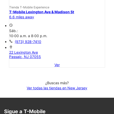
Tienda T-Mobile Experience
T-Mobile Lexington Ave & Madison St
6.6 miles away
access_time
Sáb.:
10:00 a.m. a 8:00 p.m.
call
(973) 928-7410
location_on
22 Lexington Ave
Passaic, NJ 07055
Ver
¿Buscas más?
Ver todas las tiendas en New Jersey