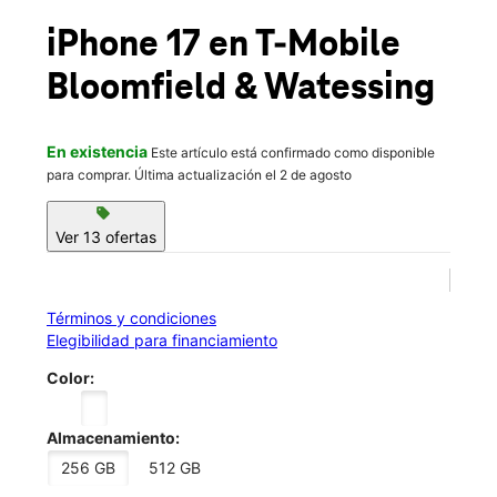
Vie.:
10:00 a.m. a 8:00 p.m.
location_on
iPhone 17
en T-Mobile
232 Bloomfield Avenue Bloomfield, NJ 07003
Bloomfield & Watessing
En existencia
Este artículo está confirmado como disponible
para comprar. Última actualización el 2 de agosto
sell
Ver 13 ofertas
Términos y condiciones
Elegibilidad para financiamiento
Color:
Almacenamiento:
256 GB
512 GB