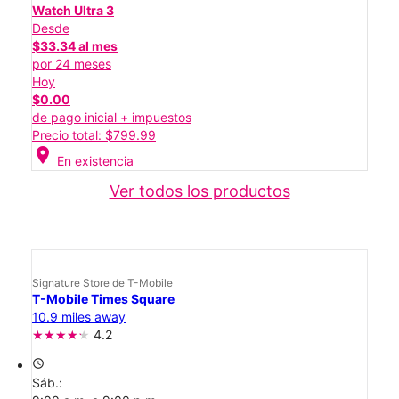
Watch Ultra 3
Desde
$33.34 al mes
por 24 meses
Hoy
$0.00
de pago inicial + impuestos
Precio total: $799.99
location_on
En existencia
Ver todos los productos
Signature Store de T-Mobile
T-Mobile Times Square
10.9 miles away
4.2
access_time
Sáb.: