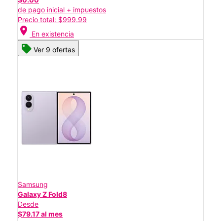
de pago inicial + impuestos
Precio total: $999.99
location_on
En existencia
Ver 9 ofertas
Samsung
Galaxy Z Fold8
Desde
$79.17 al mes