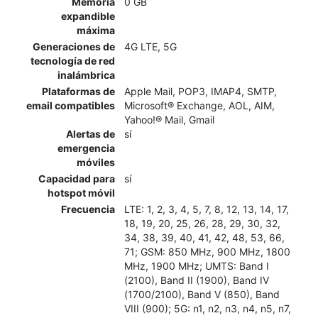
Memoria
0 GB
expandible
máxima
Generaciones de
4G LTE, 5G
tecnología de red
inalámbrica
Plataformas de
Apple Mail, POP3, IMAP4, SMTP,
email compatibles
Microsoft® Exchange, AOL, AIM,
Yahoo!® Mail, Gmail
Alertas de
sí
emergencia
móviles
Capacidad para
sí
hotspot móvil
Frecuencia
LTE: 1, 2, 3, 4, 5, 7, 8, 12, 13, 14, 17,
18, 19, 20, 25, 26, 28, 29, 30, 32,
34, 38, 39, 40, 41, 42, 48, 53, 66,
71; GSM: 850 MHz, 900 MHz, 1800
MHz, 1900 MHz; UMTS: Band I
(2100), Band II (1900), Band IV
(1700/2100), Band V (850), Band
VIII (900); 5G: n1, n2, n3, n4, n5, n7,