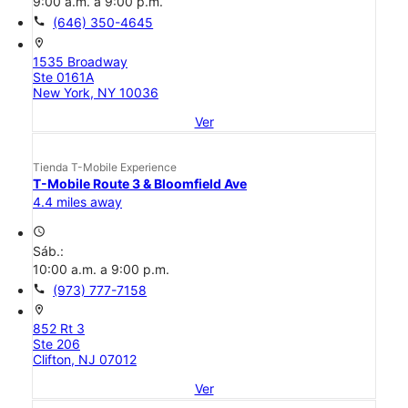
9:00 a.m. a 9:00 p.m.
call
(646) 350-4645
location_on
1535 Broadway
Ste 0161A
New York, NY 10036
Ver
Tienda T-Mobile Experience
T-Mobile Route 3 & Bloomfield Ave
4.4 miles away
access_time
Sáb.:
10:00 a.m. a 9:00 p.m.
call
(973) 777-7158
location_on
852 Rt 3
Ste 206
Clifton, NJ 07012
Ver