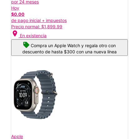
por 24 meses
Hoy
$0.00
de pago inicial + impuestos
Precio normal: $1,899.99
location_on
En existencia
Compra un Apple Watch y regala otro con
descuento de hasta $300 con una nueva línea
Apple