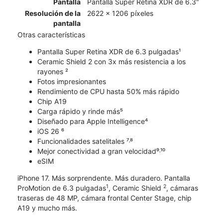
Pantalla
Pantalla Super Retina XDR de 6.3"
Resolución de la
2622 x 1206 píxeles
pantalla
Otras características
Pantalla Super Retina XDR de 6.3 pulgadas¹
Ceramic Shield 2 con 3x más resistencia a los
rayones ²
Fotos impresionantes
Rendimiento de CPU hasta 50% más rápido
Chip A19
Carga rápido y rinde más⁵
Diseñado para Apple Intelligence⁴
iOS 26 ⁶
Funcionalidades satelitales ⁷˒⁸
Mejor conectividad a gran velocidad⁹˒¹⁰
eSIM
iPhone 17. Más sorprendente. Más duradero. Pantalla
1
2
ProMotion de 6.3 pulgadas
, Ceramic Shield
, cámaras
traseras de 48 MP, cámara frontal Center Stage, chip
A19 y mucho más.