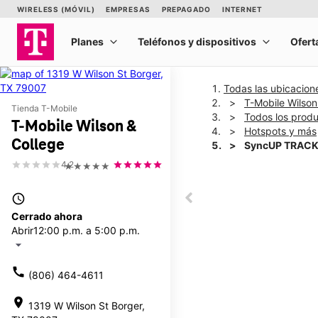
Todas las ubicacion
T-Mobile Wilson
Tienda T-Mobile
Todos los prod
T-Mobile Wilson &
Hotspots y más
College
SyncUP TRACK
4.2
★★★★★
This carousel shows one la
access_time
This carousel contains a c
Cerrado ahora
Abrir
12:00 p.m. a 5:00 p.m.
arrow_drop_down
call
(806) 464-4611
location_on
1319 W Wilson St Borger,