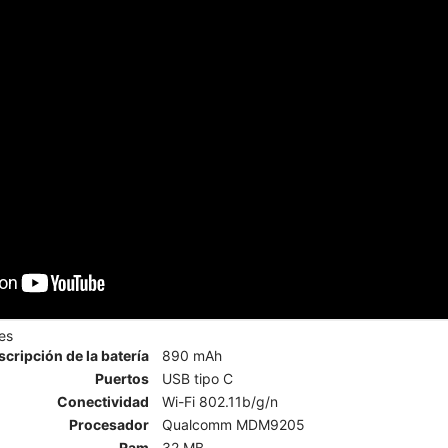
es
scripción de la batería
890 mAh
Puertos
USB tipo C
Conectividad
Wi-Fi 802.11b/g/n
Procesador
Qualcomm MDM9205
Ram
32 MB