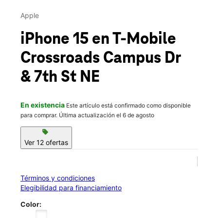
Mar.:
10:00 a.m. a 8:00 p.m.
This carousel contains a column of small thumbnails. Selecting 
Mié.:
10:00 a.m. a 8:00 p.m.
Apple
location_on
606 Crossroads Campus Dr Suite 107 Buffalo, MN 55313
iPhone 15
en T-Mobile
Crossroads Campus Dr
& 7th St NE
En existencia
Este artículo está confirmado como disponible
para comprar. Última actualización el 6 de agosto
sell
Ver 12 ofertas
Términos y condiciones
Elegibilidad para financiamiento
Color: