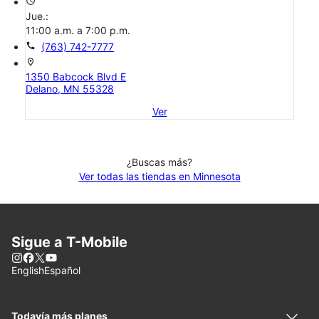
access_time
Jue.:
11:00 a.m. a 7:00 p.m.
call
(763) 742-7777
location_on
1350 Babcock Blvd E
Delano, MN 55328
Ver
¿Buscas más?
Ver todas las tiendas en Minnesota