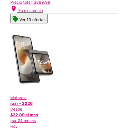
Precio total: $899.99
location_on
En existencia
Ver 10 ofertas
Motorola
razr - 2026
Desde
$32.09 al mes
por 24 meses
Hoy