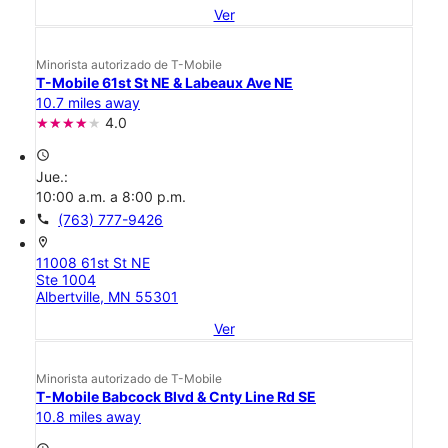
Ver
Minorista autorizado de T-Mobile
T-Mobile 61st St NE & Labeaux Ave NE
10.7 miles away
4.0
access_time
Jue.:
10:00 a.m. a 8:00 p.m.
call
(763) 777-9426
location_on
11008 61st St NE
Ste 1004
Albertville, MN 55301
Ver
Minorista autorizado de T-Mobile
T-Mobile Babcock Blvd & Cnty Line Rd SE
10.8 miles away