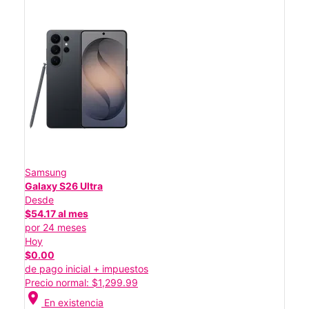
Samsung
Galaxy S26 Ultra
Desde
$54.17 al mes
por 24 meses
Hoy
$0.00
de pago inicial + impuestos
Precio normal: $1,299.99
location_on
En existencia