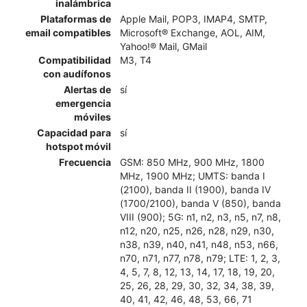
inalámbrica
Plataformas de
Apple Mail, POP3, IMAP4, SMTP,
email compatibles
Microsoft® Exchange, AOL, AIM,
Yahoo!® Mail, GMail
Compatibilidad
M3, T4
con audífonos
Alertas de
sí
emergencia
móviles
Capacidad para
sí
hotspot móvil
Frecuencia
GSM: 850 MHz, 900 MHz, 1800
MHz, 1900 MHz; UMTS: banda I
(2100), banda II (1900), banda IV
(1700/2100), banda V (850), banda
VIII (900); 5G: n1, n2, n3, n5, n7, n8,
n12, n20, n25, n26, n28, n29, n30,
n38, n39, n40, n41, n48, n53, n66,
n70, n71, n77, n78, n79; LTE: 1, 2, 3,
4, 5, 7, 8, 12, 13, 14, 17, 18, 19, 20,
25, 26, 28, 29, 30, 32, 34, 38, 39,
40, 41, 42, 46, 48, 53, 66, 71