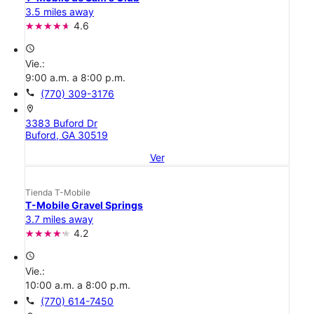
3.5 miles away
4.6
access_time
Vie.:
9:00 a.m. a 8:00 p.m.
call
(770) 309-3176
location_on
3383 Buford Dr
Buford, GA 30519
Ver
Tienda T-Mobile
T-Mobile Gravel Springs
3.7 miles away
4.2
access_time
Vie.:
10:00 a.m. a 8:00 p.m.
call
(770) 614-7450