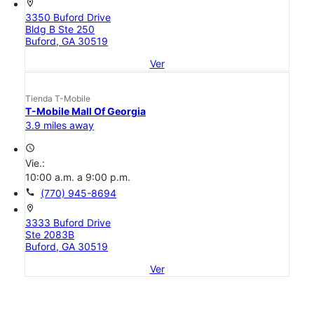
location_on
3350 Buford Drive
Bldg B Ste 250
Buford, GA 30519
Ver
Tienda T-Mobile
T-Mobile Mall Of Georgia
3.9 miles away
access_time
Vie.:
10:00 a.m. a 9:00 p.m.
call
(770) 945-8694
location_on
3333 Buford Drive
Ste 2083B
Buford, GA 30519
Ver