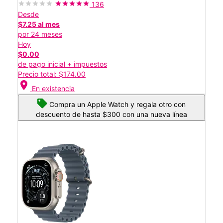
136
Desde
$7.25 al mes
por 24 meses
Hoy
$0.00
de pago inicial + impuestos
Precio total: $174.00
location_on
En existencia
Compra un Apple Watch y regala otro con
descuento de hasta $300 con una nueva línea