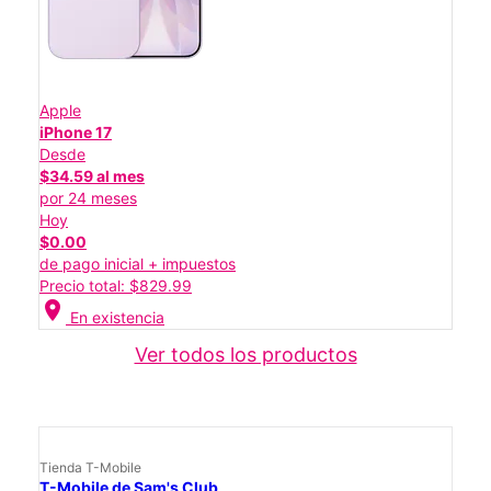
Apple
iPhone 17
Desde
$34.59 al mes
por 24 meses
Hoy
$0.00
de pago inicial + impuestos
Precio total: $829.99
location_on
En existencia
Ver todos los productos
Tienda T-Mobile
T-Mobile de Sam's Club