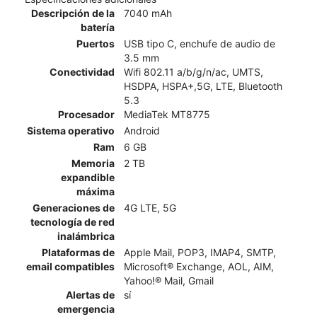
Descripción de la
7040 mAh
batería
Puertos
USB tipo C, enchufe de audio de
3.5 mm
Conectividad
Wifi 802.11 a/b/g/n/ac, UMTS,
HSDPA, HSPA+,5G, LTE, Bluetooth
5.3
Procesador
MediaTek MT8775
Sistema operativo
Android
Ram
6 GB
Memoria
2 TB
expandible
máxima
Generaciones de
4G LTE, 5G
tecnología de red
inalámbrica
Plataformas de
Apple Mail, POP3, IMAP4, SMTP,
email compatibles
Microsoft® Exchange, AOL, AIM,
Yahoo!® Mail, Gmail
Alertas de
sí
emergencia