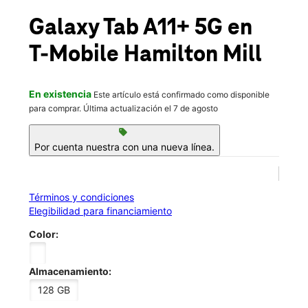
Jue.:
10:00 a.m. a 8:00 p.m.
location_on
Galaxy Tab A11+ 5G
en
2690 Hamilton Mill Rd Suite 200 Buford, GA 30519
T-Mobile
Hamilton Mill
En existencia
Este artículo está confirmado como disponible
para comprar. Última actualización el 7 de agosto
sell
Por cuenta nuestra con una nueva línea.
Términos y condiciones
Elegibilidad para financiamiento
Color:
Almacenamiento:
128 GB