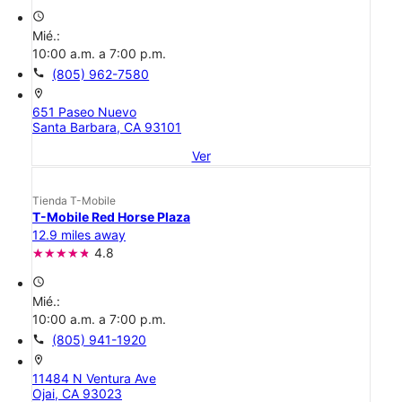
access_time
Mié.:
10:00 a.m. a 7:00 p.m.
call
(805) 962-7580
location_on
651 Paseo Nuevo
Santa Barbara, CA 93101
Ver
Tienda T-Mobile
T-Mobile Red Horse Plaza
12.9 miles away
4.8
access_time
Mié.:
10:00 a.m. a 7:00 p.m.
call
(805) 941-1920
location_on
11484 N Ventura Ave
Ojai, CA 93023