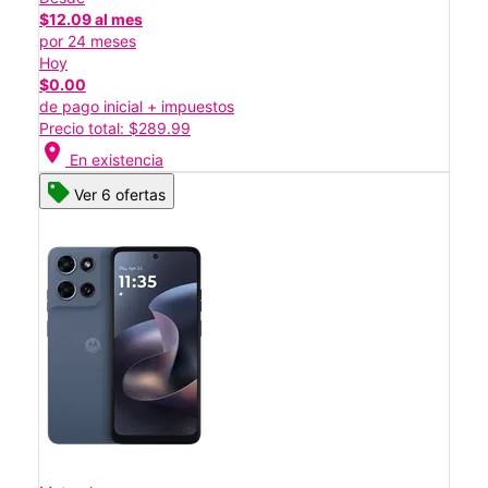
$12.09 al mes
por 24 meses
Hoy
$0.00
de pago inicial + impuestos
Precio total: $289.99
location_on
En existencia
Ver 6 ofertas