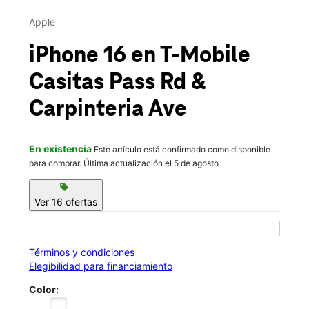
Lun.:
11:00 a.m. a 7:00 p.m.
This carousel contains a column of small thumbnails. Selecting 
Mar.:
11:00 a.m. a 7:00 p.m.
Apple
location_on
1006 Casitas Pass Rd Carpinteria, CA 93013
iPhone 16
en T-Mobile
Casitas Pass Rd &
Carpinteria Ave
En existencia
Este artículo está confirmado como disponible
para comprar. Última actualización el 5 de agosto
sell
Ver 16 ofertas
Términos y condiciones
Elegibilidad para financiamiento
Color: