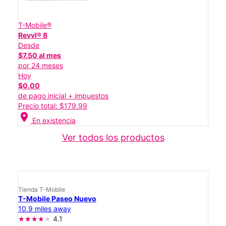
T-Mobile®
Revvl® 8
Desde
$7.50 al mes
por 24 meses
Hoy
$0.00
de pago inicial + impuestos
Precio total: $179.99
location_on
En existencia
Ver todos los productos
Tienda T-Mobile
T-Mobile Paseo Nuevo
10.9 miles away
4.1