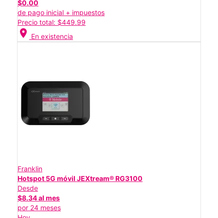
$0.00
de pago inicial + impuestos
Precio total: $449.99
location_on
En existencia
Franklin
Hotspot 5G móvil JEXtream® RG3100
Desde
$8.34 al mes
por 24 meses
Hoy