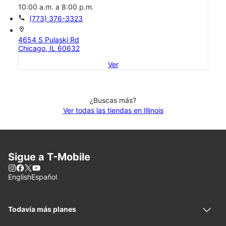
10:00 a.m. a 8:00 p.m.
call
(773) 376-3323
location_on
4654 S Pulaski Rd
Chicago, IL 60632
Ver
¿Buscas más?
Ver todas las tiendas en Illinois