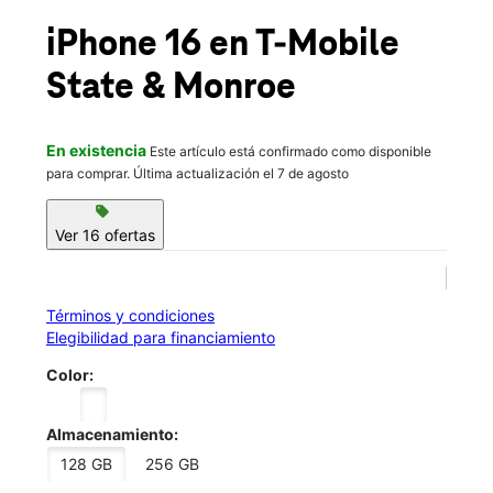
Vie.:
9:00 a.m. a 7:00 p.m.
location_on
iPhone 16
en T-Mobile
36 S State Street Chicago, IL 60603
State & Monroe
En existencia
Este artículo está confirmado como disponible
para comprar. Última actualización el 7 de agosto
sell
Ver 16 ofertas
Términos y condiciones
Elegibilidad para financiamiento
Color:
Almacenamiento:
128 GB
256 GB