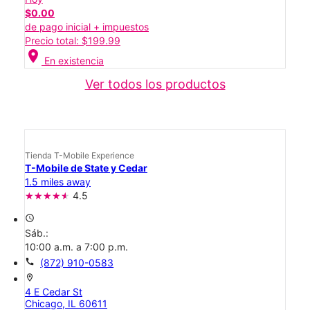
$0.00
de pago inicial + impuestos
Precio total: $199.99
location_on
En existencia
Ver todos los productos
Tienda T-Mobile Experience
T-Mobile de State y Cedar
1.5 miles away
4.5
access_time
Sáb.:
10:00 a.m. a 7:00 p.m.
call
(872) 910-0583
location_on
4 E Cedar St
Chicago, IL 60611