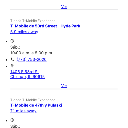
Ver
Tienda T-Mobile Experience
T-Mobile de 53rd Street - Hyde Park
5.9 miles away
access_time
Sáb.:
10:00 a.m. a 8:00 p.m.
call
(773) 753-2020
location_on
1406 E 53rd St
Chicago, IL 60615
Ver
Tienda T-Mobile Experience
T-Mobile de 47th y Pulaski
7.1 miles away
access_time
Sáb.: