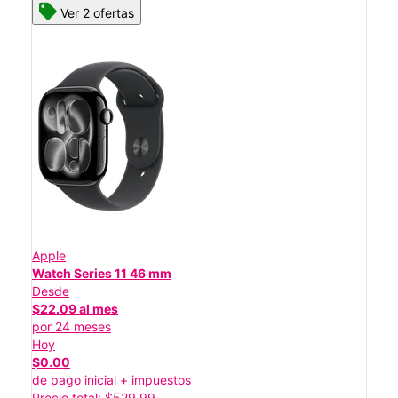
Ver 2 ofertas
Apple
Watch Series 11 46 mm
Desde
$22.09 al mes
por 24 meses
Hoy
$0.00
de pago inicial + impuestos
Precio total: $529.99