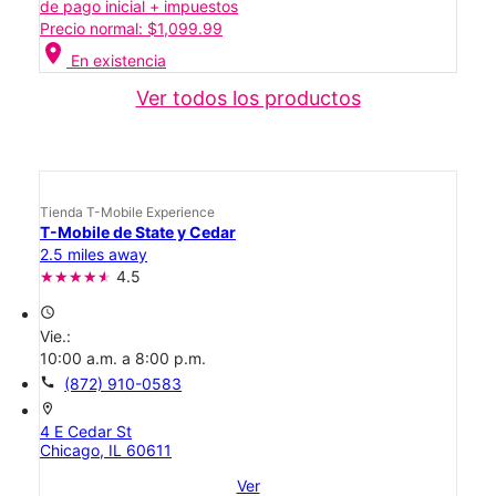
de pago inicial + impuestos
Precio normal: $1,099.99
location_on
En existencia
Ver todos los productos
Tienda T-Mobile Experience
T-Mobile de State y Cedar
2.5 miles away
4.5
access_time
Vie.:
10:00 a.m. a 8:00 p.m.
call
(872) 910-0583
location_on
4 E Cedar St
Chicago, IL 60611
Ver