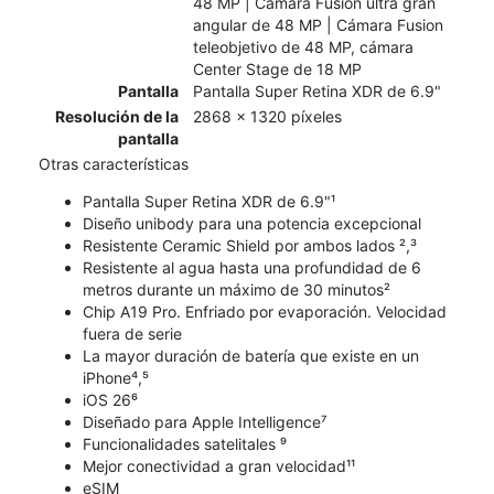
48 MP | Cámara Fusion ultra gran
angular de 48 MP | Cámara Fusion
teleobjetivo de 48 MP, cámara
Center Stage de 18 MP
Pantalla
Pantalla Super Retina XDR de 6.9"
Resolución de la
2868 x 1320 píxeles
pantalla
Otras características
Pantalla Super Retina XDR de 6.9"¹
Diseño unibody para una potencia excepcional
Resistente Ceramic Shield por ambos lados ²,³
Resistente al agua hasta una profundidad de 6
metros durante un máximo de 30 minutos²
Chip A19 Pro. Enfriado por evaporación. Velocidad
fuera de serie
La mayor duración de batería que existe en un
iPhone⁴,⁵
iOS 26⁶
Diseñado para Apple Intelligence⁷
Funcionalidades satelitales ⁹
Mejor conectividad a gran velocidad¹¹
eSIM