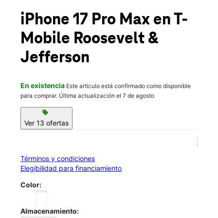
Jue.:
9:00 a.m. a 7:00 p.m.
location_on
iPhone 17 Pro Max
en T-
606 West Roosevelt Road Chicago, IL 60607
Mobile
Roosevelt &
Jefferson
En existencia
Este artículo está confirmado como disponible
para comprar. Última actualización el 7 de agosto
sell
Ver 13 ofertas
Términos y condiciones
Elegibilidad para financiamiento
Color:
Almacenamiento: