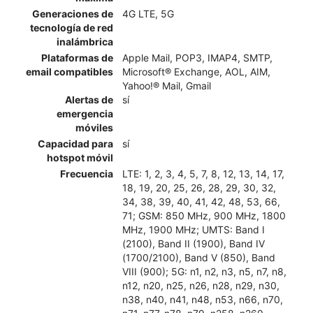
Generaciones de
4G LTE, 5G
tecnología de red
inalámbrica
Plataformas de
Apple Mail, POP3, IMAP4, SMTP,
email compatibles
Microsoft® Exchange, AOL, AIM,
Yahoo!® Mail, Gmail
Alertas de
sí
emergencia
móviles
Capacidad para
sí
hotspot móvil
Frecuencia
LTE: 1, 2, 3, 4, 5, 7, 8, 12, 13, 14, 17,
18, 19, 20, 25, 26, 28, 29, 30, 32,
34, 38, 39, 40, 41, 42, 48, 53, 66,
71; GSM: 850 MHz, 900 MHz, 1800
MHz, 1900 MHz; UMTS: Band I
(2100), Band II (1900), Band IV
(1700/2100), Band V (850), Band
VIII (900); 5G: n1, n2, n3, n5, n7, n8,
n12, n20, n25, n26, n28, n29, n30,
n38, n40, n41, n48, n53, n66, n70,