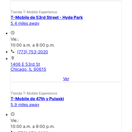
Tienda T-Mobile Experience
T-Mobile de 53rd Street - Hyde Park
5.4 miles away
access_time
Vie.:
10:00 a.m. a 8:00 p.m.
call
(773) 753-2020
location_on
1406 E 53rd St
Chicago, IL 60615
Ver
Tienda T-Mobile Experience
T-Mobile de 47th y Pulaski
5.9 miles away
access_time
Vie.:
10:00 a.m. a 8:00 p.m.