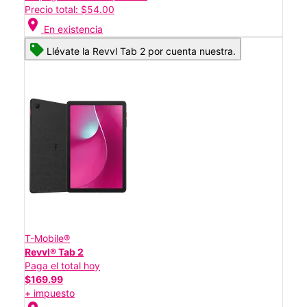
Precio total: $54.00
location_on
En existencia
Llévate la Revvl Tab 2 por cuenta nuestra.
T-Mobile®
Revvl® Tab 2
Paga el total hoy
$169.99
+ impuesto