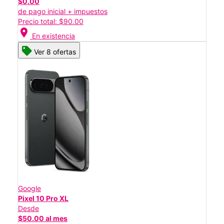
$0.00
de pago inicial + impuestos
Precio total: $90.00
location_on
En existencia
Ver 8 ofertas
Google
Pixel 10 Pro XL
Desde
$50.00 al mes