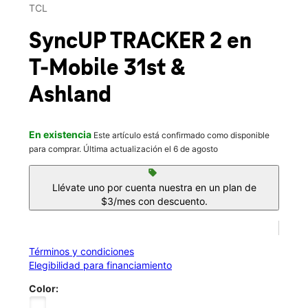
Mar.:
10:00 a.m. a 8:00 p.m.
TCL
Mié.:
10:00 a.m. a 8:00 p.m.
location_on
SyncUP TRACKER 2
en
3150 S Ashland Ave Chicago, IL 60608
T-Mobile
31st &
Ashland
En existencia
Este artículo está confirmado como disponible
para comprar. Última actualización el 6 de agosto
sell
Llévate uno por cuenta nuestra en un plan de
$3/mes con descuento.
Términos y condiciones
Elegibilidad para financiamiento
Color: