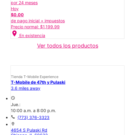
por 24 meses
Hoy
$0.00
de pago inicial + impuestos
Precio normal: $1,199.99
location_on
En existencia
Ver todos los productos
Tienda T-Mobile Experience
T-Mobile de 47th y Pulaski
3.6 miles away
access_time
Jue.:
10:00 a.m. a 8:00 p.m.
call
(773) 376-3323
location_on
4654 S Pulaski Rd