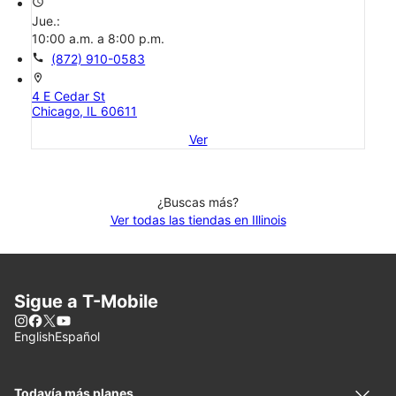
access_time
Jue.:
10:00 a.m. a 8:00 p.m.
call
(872) 910-0583
location_on
4 E Cedar St
Chicago, IL 60611
Ver
¿Buscas más?
Ver todas las tiendas en Illinois