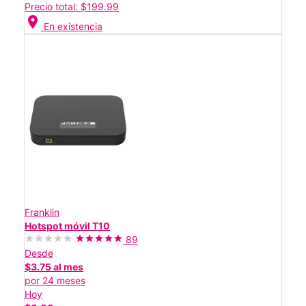
Precio total: $199.99
location_on
En existencia
Franklin
Hotspot móvil T10
89
Desde
$3.75 al mes
por 24 meses
Hoy