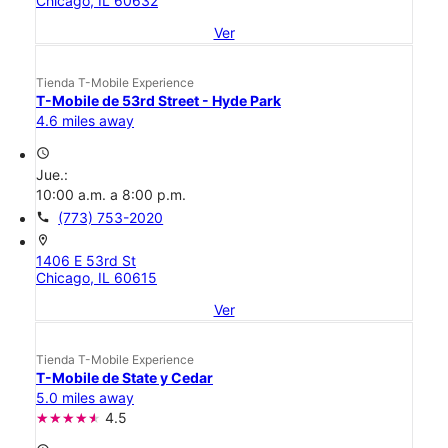
Chicago, IL 60632
Ver
Tienda T-Mobile Experience
T-Mobile de 53rd Street - Hyde Park
4.6 miles away
access_time
Jue.:
10:00 a.m. a 8:00 p.m.
call
(773) 753-2020
location_on
1406 E 53rd St
Chicago, IL 60615
Ver
Tienda T-Mobile Experience
T-Mobile de State y Cedar
5.0 miles away
4.5