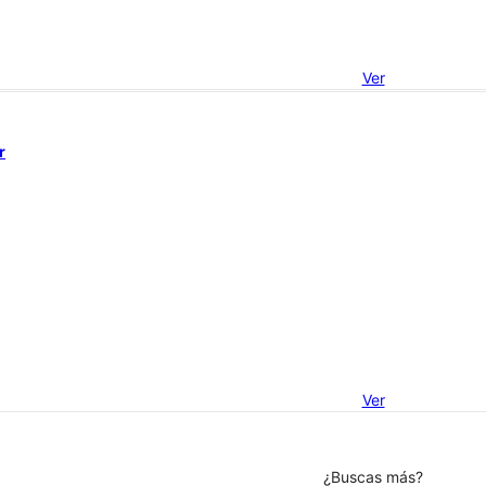
Ver
r
Ver
¿Buscas más?