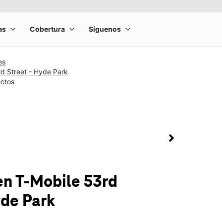
es
d Street - Hyde Park
uctos
rge product image at a time. Use the Previous and Next buttons to m
olumn of small thumbnails. Selecting a thumbnail will change the main 
en T-Mobile
53rd
yde Park