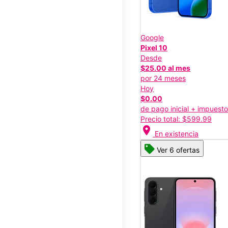
Google
Pixel 10
Desde
$25.00 al mes
por 24 meses
Hoy
$0.00
de pago inicial + impuest
Precio total: $599.99
location_on
En existencia
Ver 6 ofertas