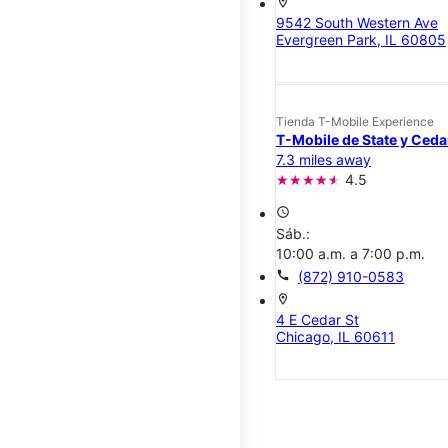
location_on
9542 South Western Ave
Evergreen Park, IL 60805
Tienda T-Mobile Experience
T-Mobile de State y Ceda
7.3 miles away
4.5
access_time
Sáb.:
10:00 a.m. a 7:00 p.m.
call
(872) 910-0583
location_on
4 E Cedar St
Chicago, IL 60611