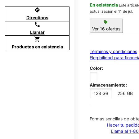
En existencia
Este artícu
directions
actualización el 11 de jul.
Directions
sell
call
Ver 16 ofertas
Llamar
shopping_cart
Productos en existencia
Términos y condiciones
Elegibilidad para financ
Color:
Almacenamiento:
128 GB
256 GB
​​​​​​​Formas sencillas de o
Hacer tu pedido
Llama al 1-8