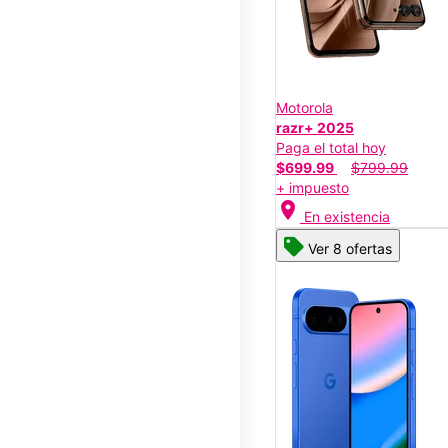
Motorola
razr+ 2025
Paga el total hoy
$699.99
$799.99
+ impuesto
location_on
En existencia
Ver 8 ofertas