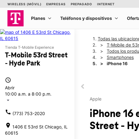
Todas las ubicacion
T-Mobile de 53r
Tienda T-Mobile Experience
Todos los prod
T-Mobile 53rd Street
Smartphones
- Hyde Park
iPhone 16
access_time
This carousel shows one la
Abrir
This carousel contains a c
10:00 a.m. a 8:00 p.m.
Apple
arrow_drop_down
iPhone 16
call
(773) 753-2020
Street - H
location_on
1406 E 53rd St Chicago, IL
60615