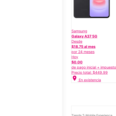
Samsung
Galaxy A37 5G
Desde
$18.75 al mes
por 24 meses
Hoy
$0.00
de pago inicial + impuest
Precio total: $449.99
location_on
En existencia
Tienda T-Mobile Experience