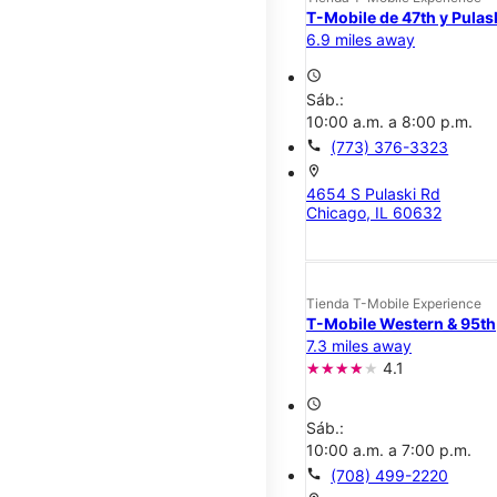
T-Mobile de 47th y Pulas
6.9 miles away
access_time
Sáb.:
10:00 a.m. a 8:00 p.m.
call
(773) 376-3323
location_on
4654 S Pulaski Rd
Chicago, IL 60632
Tienda T-Mobile Experience
T-Mobile Western & 95th
7.3 miles away
4.1
access_time
Sáb.:
10:00 a.m. a 7:00 p.m.
call
(708) 499-2220