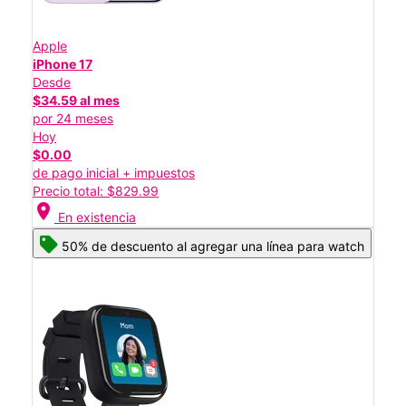
Apple
iPhone 17
Desde
$34.59 al mes
por 24 meses
Hoy
$0.00
de pago inicial + impuestos
Precio total: $829.99
location_on
En existencia
50% de descuento al agregar una línea para watch