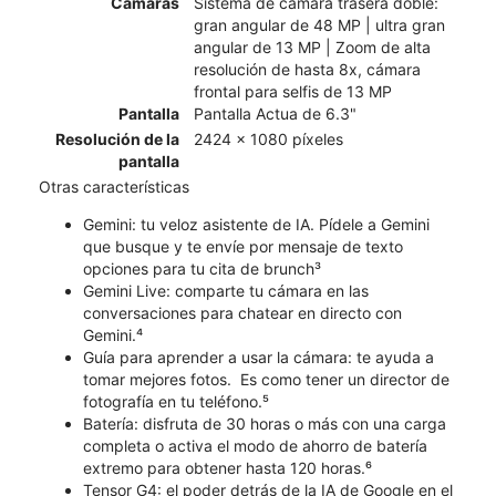
Cámaras
Sistema de cámara trasera doble:
gran angular de 48 MP | ultra gran
angular de 13 MP | Zoom de alta
resolución de hasta 8x, cámara
frontal para selfis de 13 MP
Pantalla
Pantalla Actua de 6.3"
Resolución de la
2424 x 1080 píxeles
pantalla
Otras características
Gemini: tu veloz asistente de IA. Pídele a Gemini
que busque y te envíe por mensaje de texto
opciones para tu cita de brunch³
Gemini Live: comparte tu cámara en las
conversaciones para chatear en directo con
Gemini.⁴
Guía para aprender a usar la cámara: te ayuda a
tomar mejores fotos. Es como tener un director de
fotografía en tu teléfono.⁵
Batería: disfruta de 30 horas o más con una carga
completa o activa el modo de ahorro de batería
extremo para obtener hasta 120 horas.⁶
Tensor G4: el poder detrás de la IA de Google en el