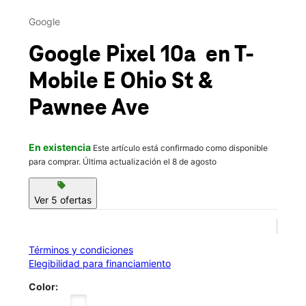
Vie.:
10:00 a.m. a 7:00 p.m.
This carousel contains a column of small thumbnails. Selecting 
Sáb.:
10:00 a.m. a 7:00 p.m.
Google
location_on
1200 E Ohio St Suite D Clinton, MO 64735
Google Pixel 10a
en T-
Mobile
E Ohio St &
Pawnee Ave
En existencia
Este artículo está confirmado como disponible
para comprar. Última actualización el 8 de agosto
sell
Ver 5 ofertas
Términos y condiciones
Elegibilidad para financiamiento
Color: