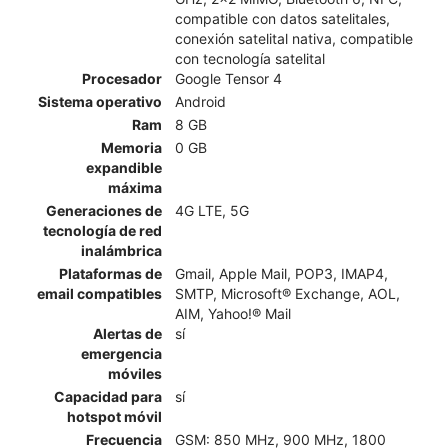
compatible con datos satelitales,
conexión satelital nativa, compatible
con tecnología satelital
Procesador
Google Tensor 4
Sistema operativo
Android
Ram
8 GB
Memoria
0 GB
expandible
máxima
Generaciones de
4G LTE, 5G
tecnología de red
inalámbrica
Plataformas de
Gmail, Apple Mail, POP3, IMAP4,
email compatibles
SMTP, Microsoft® Exchange, AOL,
AIM, Yahoo!® Mail
Alertas de
sí
emergencia
móviles
Capacidad para
sí
hotspot móvil
Frecuencia
GSM: 850 MHz, 900 MHz, 1800