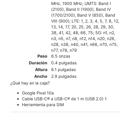
MHz, 1900 MHz; UMTS: Band I
(2100), Band II (1900), Band IV
(1700/2100), Band V (850), Band
VIII (900); LTE: 1, 2, 3, 4, 5, 7, 8, 12,
13, 14, 17, 20, 25, 26, 28, 29, 30,
38, 41, 42, 48, 66, 75; 5G: n1, n2,
n3, n5, n7, n8, n12, n14, n20, n26,
n28, n38, n40, n41, n66, n70, n75,
n77, n78, n79
Peso
6.5 onzas
Duración
0.4 pulgadas
Altura
6.1 pulgadas
Ancho
2.9 pulgadas
¿Qué hay en la caja?
Google Pixel 10a
Cable USB-C® a USB-C® de 1 m (USB 2.0) 1
Herramienta para SIM