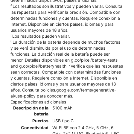
determinados dispositivos, países e idiomas.
4
Los resultados son ilustrativos y pueden variar. Consulta
las repuestas para verificar la precisión. Compatible con
determinadas funciones y cuentas. Requiere conexión a
Internet. Disponible en ciertos países, idiomas y para
usuarios mayores de 18 años.
5
Los resultados pueden variar.
6
La duración de la batería depende de muchos factores
y se verá disminuida por el uso de determinadas
funciones. La duración real de la batería puede ser
menor. Detalles disponibles en g.co/pixel/battery-tests
7
and g.co/pixel/batteryhealth.
Verifica que las respuestas
sean correctas. Compatible con determinadas funciones
y cuentas. Requiere conexión a Internet. Disponible en
ciertos países, idiomas y para usuarios mayores de 18
años. Consulta policies.google.com/terms/generative-
ai/use-policy para conocer más.
Especificaciones adicionales
Descripción de la
5100 mAh
batería
Puertos
USB tipo C
Conectividad
Wi-Fi 6E con 2.4 GHz, 5 GHz, 6
GHz, 2x2 MIMO, Bluetooth 6, NFC,