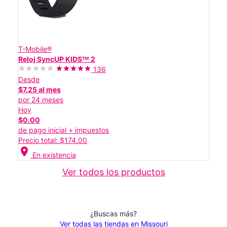
T-Mobile®
Reloj SyncUP KIDSᵀᴹ 2
136
Desde
$7.25 al mes
por 24 meses
Hoy
$0.00
de pago inicial + impuestos
Precio total: $174.00
location_on
En existencia
Ver todos los productos
¿Buscas más?
Ver todas las tiendas en Missouri