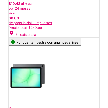
$10.42 al mes
por 24 meses
Hoy
$0.00
de pago inicial + impuestos
Precio total: $249.99
location_on
En existencia
Por cuenta nuestra con una nueva línea.