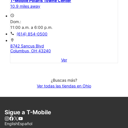
T-Mobile Polaris Towne Center
10.9 miles away
access_time
Dom.:
11:00 a.m. a 6:00 p.m.
call
(614) 854-0500
location_on
8742 Sancus Blvd
Columbus, OH 43240
Ver
¿Buscas más?
Ver todas las tiendas en Ohio