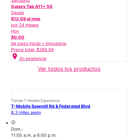
Samsung
Galaxy Tab A11+ 5G
Desde
$12.09 al mes
por 24 meses
Hoy
$0.00
de pago inicial + impuestos
Precio total: $289.99
location_on
En existencia
Ver todos los productos
Tienda T-Mobile Experience
T-Mobile Sawmill Rd & Federated Blvd
8.3 miles away
access_time
Dom.:
11:00 a.m. a 6:00 p.m.