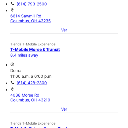
call
(614) 793-2500
location_on
6614 Sawmill Rd
Columbus, OH 43235
Ver
Tienda T-Mobile Experience
T-Mobile Morse & Transit
8.4 miles away
access_time
Dom.:
11:00 a.m. a 6:00 p.m.
call
(614) 428-2300
location_on
4038 Morse Rd
Columbus, OH 43219
Ver
Tienda T-Mobile Experience