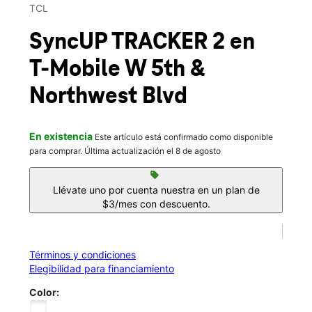
Sáb.:
10:00 a.m. a 8:00 p.m.
TCL
location_on
1272 West Fifth Avenue Columbus, OH 43212
SyncUP TRACKER 2
en
T-Mobile
W 5th &
Northwest Blvd
En existencia
Este artículo está confirmado como disponible
para comprar. Última actualización el 8 de agosto
sell
Llévate uno por cuenta nuestra en un plan de
$3/mes con descuento.
Términos y condiciones
Elegibilidad para financiamiento
Color: