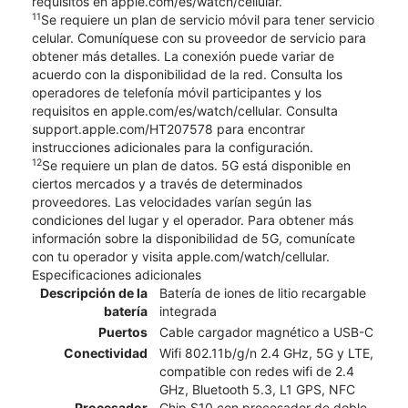
requisitos en apple.com/es/watch/cellular.
11
Se requiere un plan de servicio móvil para tener servicio
celular. Comuníquese con su proveedor de servicio para
obtener más detalles. La conexión puede variar de
acuerdo con la disponibilidad de la red. Consulta los
operadores de telefonía móvil participantes y los
requisitos en apple.com/es/watch/cellular. Consulta
support.apple.com/HT207578 para encontrar
instrucciones adicionales para la configuración.
12
Se requiere un plan de datos. 5G está disponible en
ciertos mercados y a través de determinados
proveedores. Las velocidades varían según las
condiciones del lugar y el operador. Para obtener más
información sobre la disponibilidad de 5G, comunícate
con tu operador y visita apple.com/watch/cellular.
Especificaciones adicionales
Descripción de la
Batería de iones de litio recargable
batería
integrada
Puertos
Cable cargador magnético a USB-C
Conectividad
Wifi 802.11b/g/n 2.4 GHz, 5G y LTE,
compatible con redes wifi de 2.4
GHz, Bluetooth 5.3, L1 GPS, NFC
Procesador
Chip S10 con procesador de doble