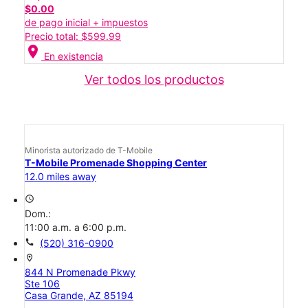
$0.00
de pago inicial + impuestos
Precio total: $599.99
location_on
En existencia
Ver todos los productos
Minorista autorizado de T-Mobile
T-Mobile Promenade Shopping Center
12.0 miles away
access_time
Dom.:
11:00 a.m. a 6:00 p.m.
call
(520) 316-0900
location_on
844 N Promenade Pkwy
Ste 106
Casa Grande, AZ 85194