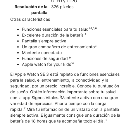
OLED y LTPO
Resolución de la
326 píxeles
pantalla
Otras características
Funciones esenciales para tu salud¹˒⁴˒⁵˒⁶
Excelente duración de la batería ²
Pantalla siempre activa
Un gran compañero de entrenamiento⁸
Mantente conectado
Funciones de seguridad ⁹
Apple watch for your kids¹⁰
El Apple Watch SE 3 está repleto de funciones esenciales
para la salud, el entrenamiento, la conectividad y la
seguridad, por un precio increíble. Conoce tu puntuación
de sueño. Obtén información importante sobre tu salud
1
con la app Signos Vitales.
Mantente activo con una gran
variedad de ejercicios. Ahorra tiempo con la carga
2
rápida.
Mira tu información de un vistazo con la pantalla
siempre activa. E igualmente consigue una duración de la
3
batería de 18 horas que te acompaña todo el día.