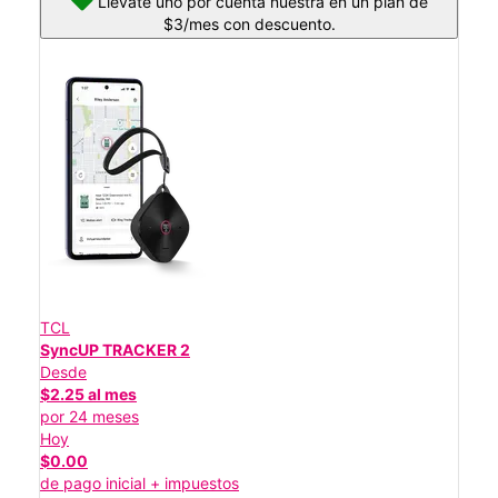
Llévate uno por cuenta nuestra en un plan de
$3/mes con descuento.
TCL
SyncUP TRACKER 2
Desde
$2.25 al mes
por 24 meses
Hoy
$0.00
de pago inicial + impuestos