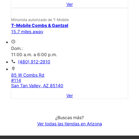
Ver
Minorista autorizado de T-Mobile
T-Mobile Combs & Gantzel
15.7 miles away
access_time
Dom.:
11:00 a.m. a 6:00 p.m.
call
(480) 912-2910
location_on
85 W Combs Rd
#114
San Tan Valley, AZ 85140
Ver
¿Buscas más?
Ver todas las tiendas en Arizona