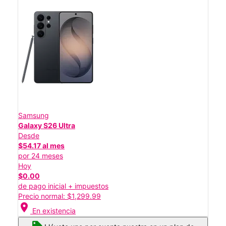
Samsung
Galaxy S26 Ultra
Desde
$54.17 al mes
por 24 meses
Hoy
$0.00
de pago inicial + impuestos
Precio normal: $1,299.99
location_on
En existencia