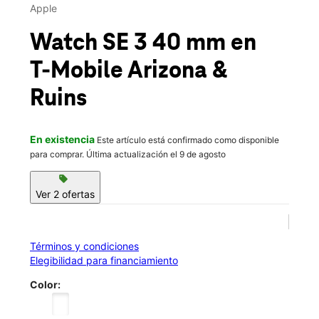
Vie.:
10:00 a.m. a 8:00 p.m.
Apple
Sáb.:
10:00 a.m. a 8:00 p.m.
location_on
Watch SE 3 40 mm
en
1429 N Arizona Blvd Coolidge, AZ 85128
T-Mobile
Arizona &
Ruins
En existencia
Este artículo está confirmado como disponible
para comprar. Última actualización el 9 de agosto
sell
Ver 2 ofertas
Términos y condiciones
Elegibilidad para financiamiento
Color: