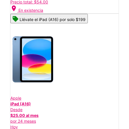
Precio total: $54.00
location_on
En existencia
Llévate el iPad (A16) por solo $199
Apple
iPad (A16)
Desde
$25.00 al mes
por 24 meses
Hoy