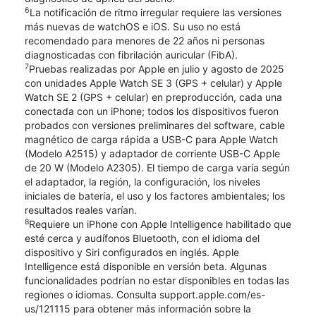
6
La notificación de ritmo irregular requiere las versiones
más nuevas de watchOS e iOS. Su uso no está
recomendado para menores de 22 años ni personas
diagnosticadas con fibrilación auricular (FibA).
7
Pruebas realizadas por Apple en julio y agosto de 2025
con unidades Apple Watch SE 3 (GPS + celular) y Apple
Watch SE 2 (GPS + celular) en preproducción, cada una
conectada con un iPhone; todos los dispositivos fueron
probados con versiones preliminares del software, cable
magnético de carga rápida a USB-C para Apple Watch
(Modelo A2515) y adaptador de corriente USB-C Apple
de 20 W (Modelo A2305). El tiempo de carga varía según
el adaptador, la región, la configuración, los niveles
iniciales de batería, el uso y los factores ambientales; los
resultados reales varían.
8
Requiere un iPhone con Apple Intelligence habilitado que
esté cerca y audífonos Bluetooth, con el idioma del
dispositivo y Siri configurados en inglés. Apple
Intelligence está disponible en versión beta. Algunas
funcionalidades podrían no estar disponibles en todas las
regiones o idiomas. Consulta support.apple.com/es-
us/121115 para obtener más información sobre la