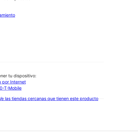
iamiento
btener tu dispositivo:
 por Internet
00-T-Mobile
Ve las tiendas cercanas que tienen este producto