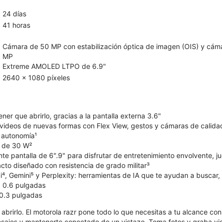
24 días
41 horas
Cámara de 50 MP con estabilización óptica de imagen (OIS) y cáma
MP
Extreme AMOLED LTPO de 6.9"
2640 x 1080 píxeles
ner que abrirlo, gracias a la pantalla externa 3.6"
videos de nuevas formas con Flex View, gestos y cámaras de calidad
 autonomía¹
 de 30 W²
te pantalla de 6".9" para disfrutar de entretenimiento envolvente, 
cto diseñado con resistencia de grado militar³
⁴, Gemini⁵ y Perplexity: herramientas de IA que te ayudan a buscar, 
x 0.6 pulgadas
 0.3 pulgadas
brirlo. El motorola razr pone todo lo que necesitas a tu alcance co
sajes y mantenerte conectado de un vistazo. Toma fotos y graba vi