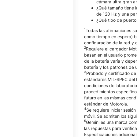
cámara ultra gran a
¿Qué tamaño tiene la
de 120 Hz y una pant
¿Qué tipo de puerto 
1
Todas las afirmaciones so
como tiempo en espera) ba
configuración de la red y d
2
Requiere el cargador Mot
basan en el usuario prome
de la batería varía y depe
batería y los patrones de 
3
Probado y certificado de
estándares MIL-SPEC del 
condiciones de laboratorio
procedimientos específico
futuro en las mismas cond
estándar de Motorola.
4
Se requiere iniciar sesió
móvil. Se admiten los sigu
5
Gemini es una marca comer
las repuestas para verifica
Especificaciones adicional