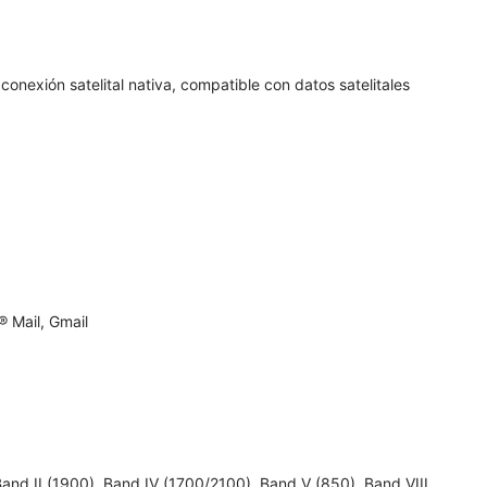
conexión satelital nativa, compatible con datos satelitales
 Mail, Gmail
 II (1900), Band IV (1700/2100), Band V (850), Band VIII