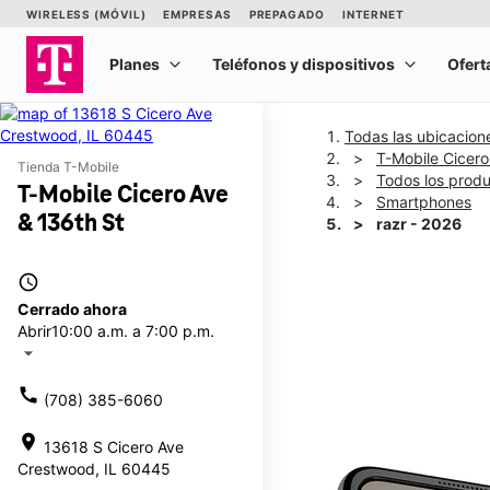
Todas las ubicacion
T-Mobile Cicero
Tienda T-Mobile
Todos los prod
T-Mobile Cicero Ave
Smartphones
& 136th St
razr - 2026
access_time
This carousel shows one la
Cerrado ahora
Abrir
10:00 a.m. a 7:00 p.m.
arrow_drop_down
call
(708) 385-6060
location_on
13618 S Cicero Ave
Crestwood, IL 60445