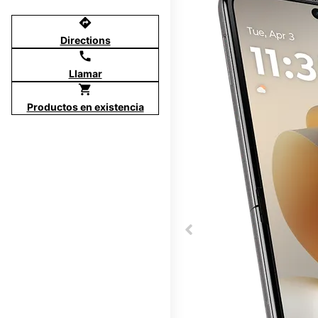
directions
Directions
call
Llamar
shopping_cart
Productos en existencia