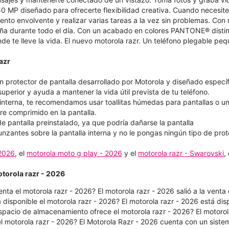
50 MP diseñado para ofrecerte flexibilidad creativa. Cuando necesit
iento envolvente y realizar varias tareas a la vez sin problemas. Co
ña durante todo el día. Con un acabado en colores PANTONE® distinti
e te lleve la vida. El nuevo motorola razr. Un teléfono plegable pe
azr
n protector de pantalla desarrollado por Motorola y diseñado específ
uperior y ayuda a mantener la vida útil prevista de tu teléfono.
a interna, te recomendamos usar toallitas húmedas para pantallas o u
re comprimido en la pantalla.
de pantalla preinstalado, ya que podría dañarse la pantalla
unzantes sobre la pantalla interna y no le pongas ningún tipo de prot
 2026
, el
motorola moto g play - 2026
y el
motorola razr - Swarovski
,
otorola razr - 2026
enta el motorola razr - 2026? El motorola razr - 2026 salió a la vent
disponible el motorola razr - 2026?​​​​​​​ El motorola razr - 2026 está
acio de almacenamiento ofrece el motorola razr - 2026?​​​​​​​ El motor
l motorola razr - 2026? El Motorola Razr - 2026 cuenta con un sis