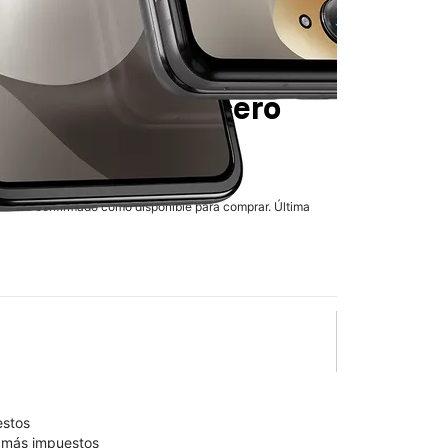
6
en T-Mobile
Cicero
h St
lo está confirmado como disponible para comprar. Última
olumn of small thumbnails. Selecting a thumbnail will change the main 
estos
9 más impuestos