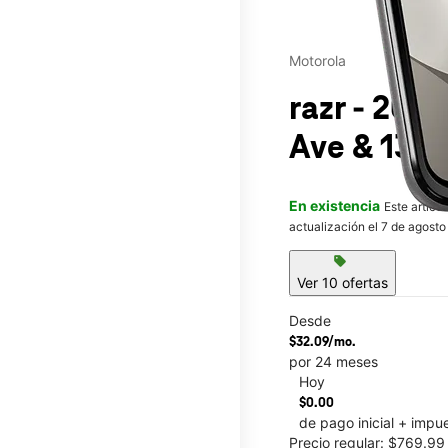
Motorola
razr - 202
Ave & 136t
En existencia
Este artícu
actualización el 7 de agosto
sell
Ver 10 ofertas
Desde
$32.09/mo.
por 24 meses
Hoy
This carousel contains a c
$0.00
de pago inicial + impu
Precio regular: $769.9