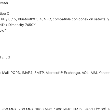
0mAh
tipo C
 6E / 6 / 5, Bluetooth® 5.4, NFC, compatible con conexión satelital y 
aTek Dimensity 7450X
oid™
TE, 5G
e Mail, POP3, IMAP4, SMTP, Microsoft® Exchange, AOL, AIM, Yahoo!®
 850 MHz, 900 MHz, 1800 MHz, 1900 MHz; UMTS: Band I (2100), Band