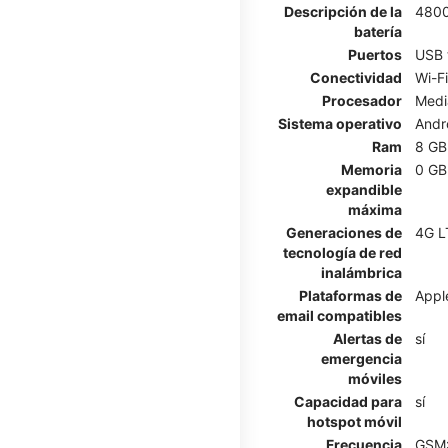
Descripción de la
480
batería
Puertos
USB 
Conectividad
Wi-Fi
Procesador
Medi
Sistema operativo
Andr
Ram
8 GB
Memoria
0 GB
expandible
máxima
Generaciones de
4G L
tecnología de red
inalámbrica
Plataformas de
Appl
email compatibles
Alertas de
sí
emergencia
móviles
Capacidad para
sí
hotspot móvil
Frecuencia
GSM: