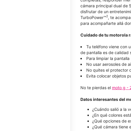
cámara principal dual de 
disfrutar de un entretenim
2
TurboPower™
, te acompa
para acompañarte allá dond
Cuidado de tu motorola r
Tu teléfono viene con u
de pantalla es de calidad s
Para limpiar la pantall
No usar aerosoles de ai
No quites el protector 
Evita colocar objetos p
No te pierdas el
moto g -
Datos interesantes del m
¿Cuándo salió a la v
¿En qué colores está 
¿Qué opciones de esp
¿Qué cámara tiene e