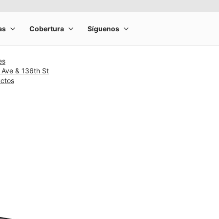
es
 Ave & 136th St
uctos
rge product image at a time. Use the Previous and Next buttons to m