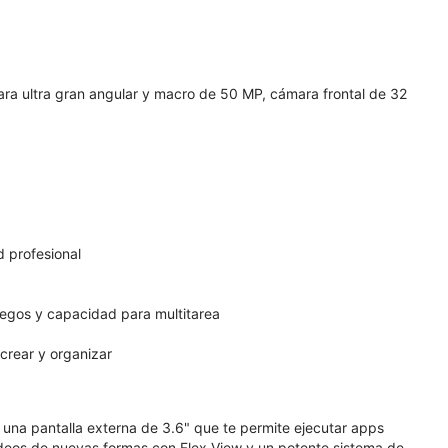
ra ultra gran angular y macro de 50 MP, cámara frontal de 32
 profesional
juegos y capacidad para multitarea
crear y organizar
n una pantalla externa de 3.6" que te permite ejecutar apps
deos de nuevas formas con Flex View y un potente sistema de