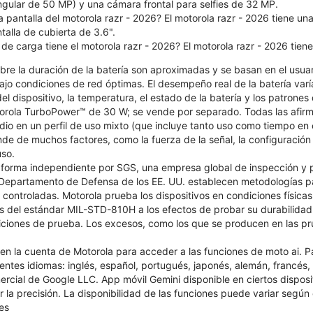
ngular de 50 MP) y una cámara frontal para selfies de 32 MP.
 pantalla del motorola razr - 2026? El motorola razr - 2026 tiene una
alla de cubierta de 3.6".
de carga tiene el motorola razr - 2026? El motorola razr - 2026 tie
bre la duración de la batería son aproximadas y se basan en el usuar
jo condiciones de red óptimas. El desempeño real de la batería varí
el dispositivo, la temperatura, el estado de la batería y los patrones
orola TurboPower™ de 30 W; se vende por separado. Todas las afirma
dio en un perfil de uso mixto (que incluye tanto uso como tiempo en
nde de muchos factores, como la fuerza de la señal, la configuración d
uso.
 forma independiente por SGS, una empresa global de inspección y 
Departamento de Defensa de los EE. UU. establecen metodologías pa
 controladas. Motorola prueba los dispositivos en condiciones física
s del estándar MIL-STD-810H a los efectos de probar su durabilidad.
iciones de prueba. Los excesos, como los que se producen en las pr
n en la cuenta de Motorola para acceder a las funciones de moto ai. P
ientes idiomas: inglés, español, portugués, japonés, alemán, francés, 
cial de Google LLC. App móvil Gemini disponible en ciertos disposit
r la precisión. La disponibilidad de las funciones puede variar según 
es