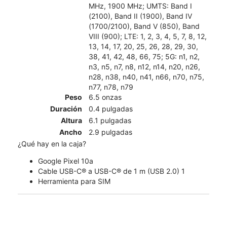
MHz, 1900 MHz; UMTS: Band I
(2100), Band II (1900), Band IV
(1700/2100), Band V (850), Band
VIII (900); LTE: 1, 2, 3, 4, 5, 7, 8, 12,
13, 14, 17, 20, 25, 26, 28, 29, 30,
38, 41, 42, 48, 66, 75; 5G: n1, n2,
n3, n5, n7, n8, n12, n14, n20, n26,
n28, n38, n40, n41, n66, n70, n75,
n77, n78, n79
Peso
6.5 onzas
Duración
0.4 pulgadas
Altura
6.1 pulgadas
Ancho
2.9 pulgadas
¿Qué hay en la caja?
Google Pixel 10a
Cable USB-C® a USB-C® de 1 m (USB 2.0) 1
Herramienta para SIM