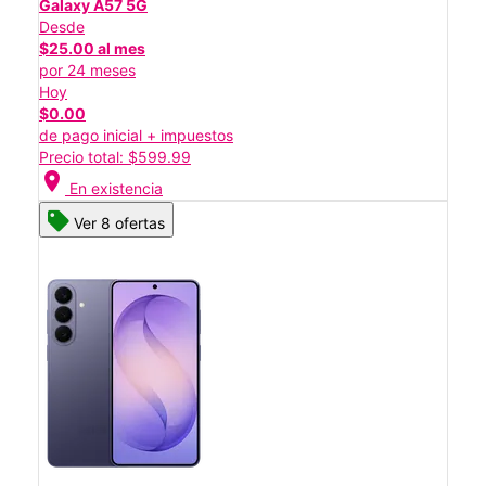
Galaxy A57 5G
Desde
$25.00 al mes
por 24 meses
Hoy
$0.00
de pago inicial + impuestos
Precio total: $599.99
location_on
En existencia
Ver 8 ofertas