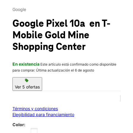
Mié.:
10:00 a.m. a 8:00 p.m.
This carousel contains a column of small thumbnails. Selecting 
Jue.:
10:00 a.m. a 8:00 p.m.
Google
location_on
420 Walmart Way Ste C Dahlonega, GA 30533
Google Pixel 10a
en T-
Mobile
Gold Mine
Shopping Center
En existencia
Este artículo está confirmado como disponible
para comprar. Última actualización el 6 de agosto
sell
Ver 5 ofertas
Términos y condiciones
Elegibilidad para financiamiento
Color: