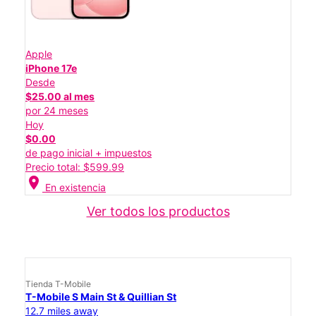
Apple
iPhone 17e
Desde
$25.00 al mes
por 24 meses
Hoy
$0.00
de pago inicial + impuestos
Precio total: $599.99
location_on
En existencia
Ver todos los productos
Tienda T-Mobile
T-Mobile S Main St & Quillian St
12.7 miles away