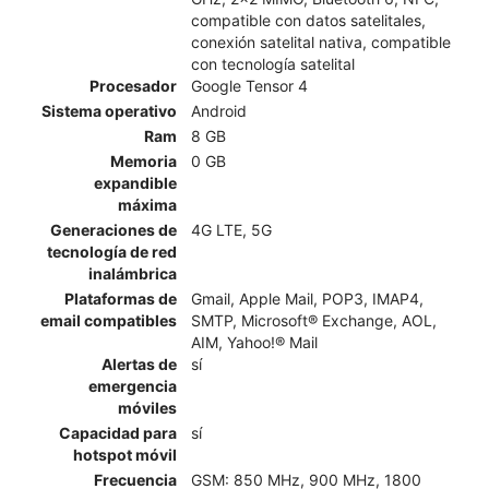
compatible con datos satelitales,
conexión satelital nativa, compatible
con tecnología satelital
Procesador
Google Tensor 4
Sistema operativo
Android
Ram
8 GB
Memoria
0 GB
expandible
máxima
Generaciones de
4G LTE, 5G
tecnología de red
inalámbrica
Plataformas de
Gmail, Apple Mail, POP3, IMAP4,
email compatibles
SMTP, Microsoft® Exchange, AOL,
AIM, Yahoo!® Mail
Alertas de
sí
emergencia
móviles
Capacidad para
sí
hotspot móvil
Frecuencia
GSM: 850 MHz, 900 MHz, 1800