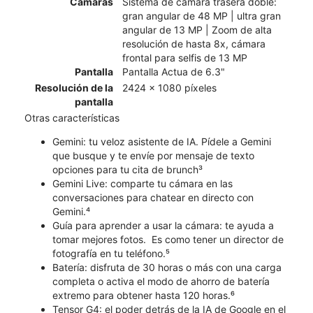
Cámaras
Sistema de cámara trasera doble:
gran angular de 48 MP | ultra gran
angular de 13 MP | Zoom de alta
resolución de hasta 8x, cámara
frontal para selfis de 13 MP
Pantalla
Pantalla Actua de 6.3"
Resolución de la
2424 x 1080 píxeles
pantalla
Otras características
Gemini: tu veloz asistente de IA. Pídele a Gemini
que busque y te envíe por mensaje de texto
opciones para tu cita de brunch³
Gemini Live: comparte tu cámara en las
conversaciones para chatear en directo con
Gemini.⁴
Guía para aprender a usar la cámara: te ayuda a
tomar mejores fotos. Es como tener un director de
fotografía en tu teléfono.⁵
Batería: disfruta de 30 horas o más con una carga
completa o activa el modo de ahorro de batería
extremo para obtener hasta 120 horas.⁶
Tensor G4: el poder detrás de la IA de Google en el