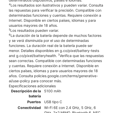
determinados dispositivos, países e idiomas.
4
Los resultados son ilustrativos y pueden variar. Consulta
las repuestas para verificar la precisión. Compatible con
determinadas funciones y cuentas. Requiere conexión a
Internet. Disponible en ciertos países, idiomas y para
usuarios mayores de 18 años.
5
Los resultados pueden variar.
6
La duración de la batería depende de muchos factores
y se verá disminuida por el uso de determinadas
funciones. La duración real de la batería puede ser
menor. Detalles disponibles en g.co/pixel/battery-tests
7
and g.co/pixel/batteryhealth.
Verifica que las respuestas
sean correctas. Compatible con determinadas funciones
y cuentas. Requiere conexión a Internet. Disponible en
ciertos países, idiomas y para usuarios mayores de 18
años. Consulta policies.google.com/terms/generative-
ai/use-policy para conocer más.
Especificaciones adicionales
Descripción de la
5100 mAh
batería
Puertos
USB tipo C
Conectividad
Wi-Fi 6E con 2.4 GHz, 5 GHz, 6
GHz, 2x2 MIMO, Bluetooth 6, NFC,