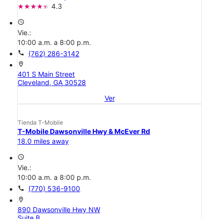
4.3
access_time
Vie.:
10:00 a.m. a 8:00 p.m.
call
(762) 286-3142
location_on
401 S Main Street
Cleveland, GA 30528
Ver
Tienda T-Mobile
T-Mobile Dawsonville Hwy & McEver Rd
18.0 miles away
access_time
Vie.:
10:00 a.m. a 8:00 p.m.
call
(770) 536-9100
location_on
890 Dawsonville Hwy NW
Suite B