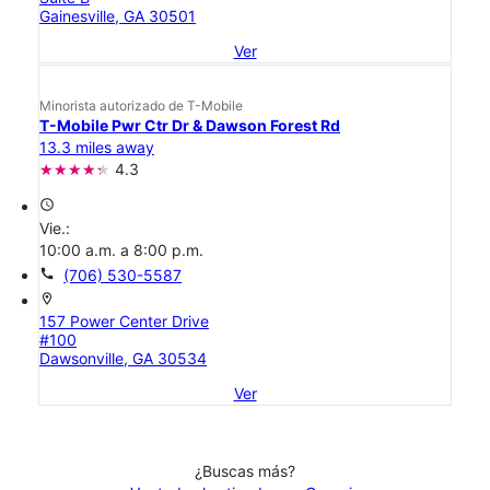
Gainesville, GA 30501
Ver
Minorista autorizado de T-Mobile
T-Mobile Pwr Ctr Dr & Dawson Forest Rd
13.3 miles away
4.3
access_time
Vie.:
10:00 a.m. a 8:00 p.m.
call
(706) 530-5587
location_on
157 Power Center Drive
#100
Dawsonville, GA 30534
Ver
¿Buscas más?