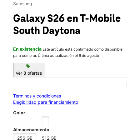
Mié.:
10:00 a.m. a 8:00 p.m.
Samsung
Jue.:
10:00 a.m. a 8:00 p.m.
location_on
Galaxy S26
en T-Mobile
1551 S Nova Rd Daytona Beach, FL 32114
South Daytona
En existencia
Este artículo está confirmado como disponible
para comprar. Última actualización el 6 de agosto
sell
Ver 8 ofertas
Términos y condiciones
Elegibilidad para financiamiento
Color:
Almacenamiento:
256 GB
512 GB