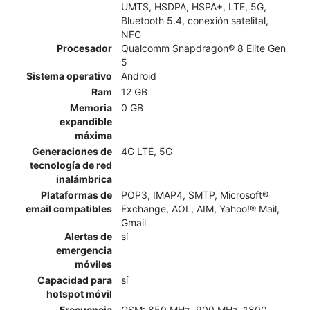
UMTS, HSDPA, HSPA+, LTE, 5G,
Bluetooth 5.4, conexión satelital,
NFC
Procesador
Qualcomm Snapdragon® 8 Elite Gen
5
Sistema operativo
Android
Ram
12 GB
Memoria
0 GB
expandible
máxima
Generaciones de
4G LTE, 5G
tecnología de red
inalámbrica
Plataformas de
POP3, IMAP4, SMTP, Microsoft®
email compatibles
Exchange, AOL, AIM, Yahoo!® Mail,
Gmail
Alertas de
sí
emergencia
móviles
Capacidad para
sí
hotspot móvil
Frecuencia
GSM: 850 MHz, 900 MHz, 1800