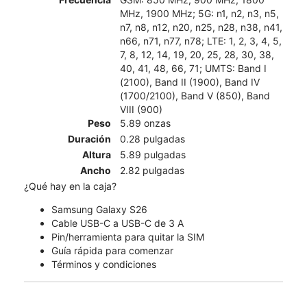
MHz, 1900 MHz; 5G: n1, n2, n3, n5,
n7, n8, n12, n20, n25, n28, n38, n41,
n66, n71, n77, n78; LTE: 1, 2, 3, 4, 5,
7, 8, 12, 14, 19, 20, 25, 28, 30, 38,
40, 41, 48, 66, 71; UMTS: Band I
(2100), Band II (1900), Band IV
(1700/2100), Band V (850), Band
VIII (900)
Peso
5.89 onzas
Duración
0.28 pulgadas
Altura
5.89 pulgadas
Ancho
2.82 pulgadas
¿Qué hay en la caja?
Samsung Galaxy S26
Cable USB-C a USB-C de 3 A
Pin/herramienta para quitar la SIM
Guía rápida para comenzar
Términos y condiciones