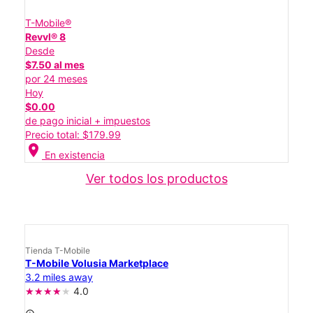
T-Mobile®
Revvl® 8
Desde
$7.50 al mes
por 24 meses
Hoy
$0.00
de pago inicial + impuestos
Precio total: $179.99
location_on
En existencia
Ver todos los productos
Tienda T-Mobile
T-Mobile Volusia Marketplace
3.2 miles away
4.0