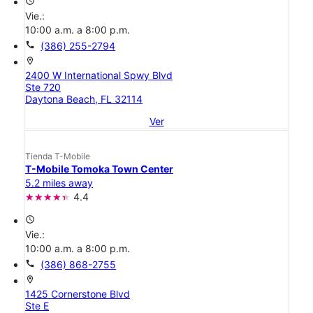
access_time
Vie.:
10:00 a.m. a 8:00 p.m.
call
(386) 255-2794
location_on
2400 W International Spwy Blvd
Ste 720
Daytona Beach, FL 32114
Ver
Tienda T-Mobile
T-Mobile Tomoka Town Center
5.2 miles away
4.4
access_time
Vie.:
10:00 a.m. a 8:00 p.m.
call
(386) 868-2755
location_on
1425 Cornerstone Blvd
Ste E