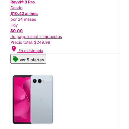
Revvl® 8 Pro
Desde
$10.42 al mes
por 24 meses
Hoy
$0.00
de pago inicial + impuestos
Precio total: $249.99
location_on
En existencia
Ver 5 ofertas