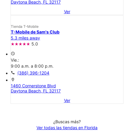
Daytona Beach, FL 32117
Ver
Tienda T-Mobile
T-Mobile de Sam's Club
5.3 miles away
5.0
access_time
Vie.:
9:00 a.m. a 8:00 p.m.
call
(386) 396-1204
location_on
1460 Cornerstone Blvd
Daytona Beach, FL 32117
Ver
¿Buscas más?
Ver todas las tiendas en Florida