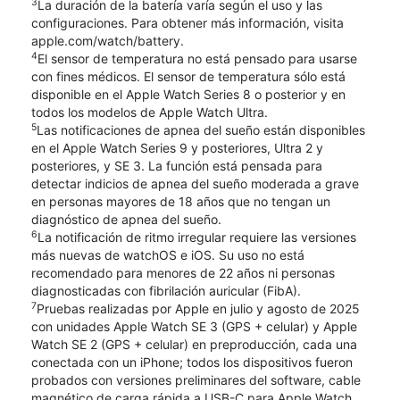
3
La duración de la batería varía según el uso y las
configuraciones. Para obtener más información, visita
apple.com/watch/battery.
4
El sensor de temperatura no está pensado para usarse
con fines médicos. El sensor de temperatura sólo está
disponible en el Apple Watch Series 8 o posterior y en
todos los modelos de Apple Watch Ultra.
5
Las notificaciones de apnea del sueño están disponibles
en el Apple Watch Series 9 y posteriores, Ultra 2 y
posteriores, y SE 3. La función está pensada para
detectar indicios de apnea del sueño moderada a grave
en personas mayores de 18 años que no tengan un
diagnóstico de apnea del sueño.
6
La notificación de ritmo irregular requiere las versiones
más nuevas de watchOS e iOS. Su uso no está
recomendado para menores de 22 años ni personas
diagnosticadas con fibrilación auricular (FibA).
7
Pruebas realizadas por Apple en julio y agosto de 2025
con unidades Apple Watch SE 3 (GPS + celular) y Apple
Watch SE 2 (GPS + celular) en preproducción, cada una
conectada con un iPhone; todos los dispositivos fueron
probados con versiones preliminares del software, cable
magnético de carga rápida a USB-C para Apple Watch