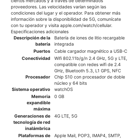
ciertos mercados y a través de determinados
proveedores. Las velocidades varían según las
condiciones del lugar y el operador. Para obtener más
información sobre la disponibilidad de 5G, comunícate
con tu operador y visita apple.com/watch/cellular.
Especificaciones adicionales
Descripción de la
Batería de iones de litio recargable
batería
integrada
Puertos
Cable cargador magnético a USB-C
Conectividad
Wifi 802.11b/g/n 2.4 GHz, 5G y LTE,
compatible con redes wifi de 2.4
GHz, Bluetooth 5.3, L1 GPS, NFC
Procesador
Chip S10 con procesador de doble
núcleo y 64 bits
Sistema operativo
watchOS
Memoria
0 GB
expandible
máxima
Generaciones de
4G LTE, 5G
tecnología de red
inalámbrica
Plataformas de
Apple Mail, POP3, IMAP4, SMTP,