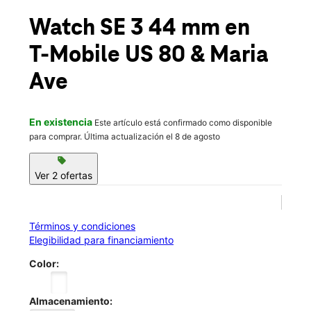
Sáb.:
10:00 a.m. a 8:00 p.m.
location_on
Watch SE 3 44 mm
en
1329 US Hwy 80 Demopolis, AL 36732
T-Mobile
US 80 & Maria
Ave
En existencia
Este artículo está confirmado como disponible
para comprar. Última actualización el 8 de agosto
sell
Ver 2 ofertas
Términos y condiciones
Elegibilidad para financiamiento
Color:
Almacenamiento: