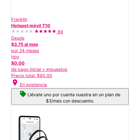
Franklin
Hotspot móvil T10
89
Desde
$3.75 al mes
por 24 meses
Hoy
$0.00
de pago inicial + impuestos
Precio total: $90.00
location_on
En existencia
Llévate uno por cuenta nuestra en un plan de
$3/mes con descuento.