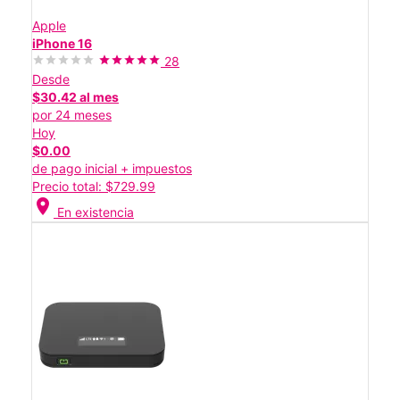
Apple
iPhone 16
28
Desde
$30.42 al mes
por 24 meses
Hoy
$0.00
de pago inicial + impuestos
Precio total: $729.99
location_on
En existencia