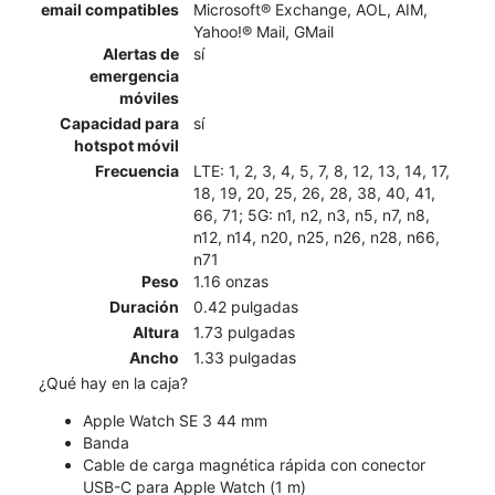
email compatibles
Microsoft® Exchange, AOL, AIM,
Yahoo!® Mail, GMail
Alertas de
sí
emergencia
móviles
Capacidad para
sí
hotspot móvil
Frecuencia
LTE: 1, 2, 3, 4, 5, 7, 8, 12, 13, 14, 17,
18, 19, 20, 25, 26, 28, 38, 40, 41,
66, 71; 5G: n1, n2, n3, n5, n7, n8,
n12, n14, n20, n25, n26, n28, n66,
n71
Peso
1.16 onzas
Duración
0.42 pulgadas
Altura
1.73 pulgadas
Ancho
1.33 pulgadas
¿Qué hay en la caja?
Apple Watch SE 3 44 mm
Banda
Cable de carga magnética rápida con conector
USB-C para Apple Watch (1 m)