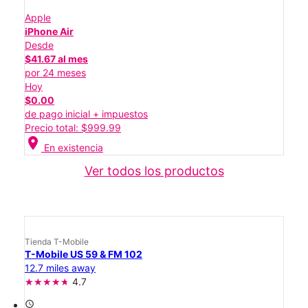
Apple
iPhone Air
Desde
$41.67 al mes
por 24 meses
Hoy
$0.00
de pago inicial + impuestos
Precio total: $999.99
location_on
En existencia
Ver todos los productos
Tienda T-Mobile
T-Mobile US 59 & FM 102
12.7 miles away
4.7
access_time