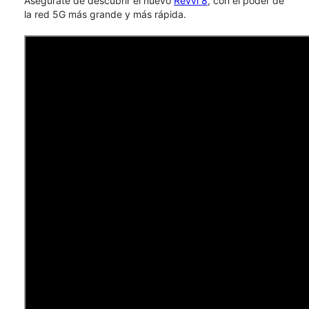
Asegúrate de descubrir el nuevo
Revvl 8
, con el poder de
la red 5G más grande y más rápida.