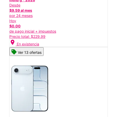
Desde
$9.59 al mes
por 24 meses
Hoy
$0.00
de pago inicial + impuestos
Precio total: $229.99
location_on
En existencia
Ver 13 ofertas