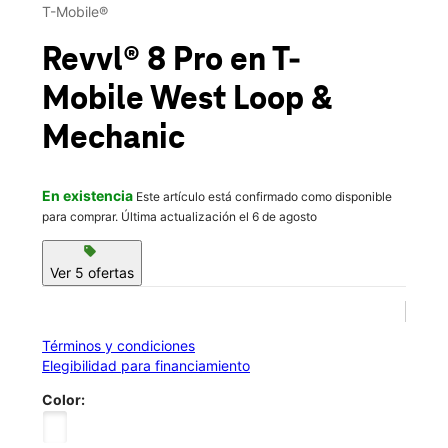
Mar.:
11:00 a.m. a 6:00 p.m.
T-Mobile®
Mié.:
11:00 a.m. a 6:00 p.m.
location_on
Revvl® 8 Pro
en T-
3415 West Loop Ste A El Campo, TX 77437
Mobile
West Loop &
Mechanic
En existencia
Este artículo está confirmado como disponible
para comprar. Última actualización el 6 de agosto
sell
Ver 5 ofertas
Términos y condiciones
Elegibilidad para financiamiento
Color: