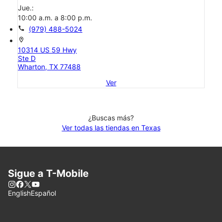
Jue.:
10:00 a.m. a 8:00 p.m.
call
(979) 488-5024
location_on
10314 US 59 Hwy
Ste D
Wharton, TX 77488
Ver
¿Buscas más?
Ver todas las tiendas en Texas