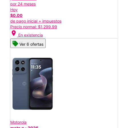
por 24 meses
Hoy
$0.00
de pago inicial + impuestos
Precio normal: $1,299.99
location_on
En existencia
Ver 6 ofertas
Motorola
moto g - 2026