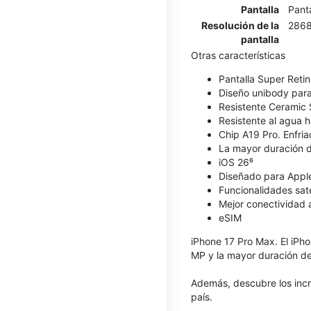
Pantalla
Pant
Resolución de la
2868
pantalla
Otras características
Pantalla Super Reti
Diseño unibody para
Resistente Ceramic 
Resistente al agua 
Chip A19 Pro. Enfria
La mayor duración d
iOS 26⁶
Diseñado para Apple
Funcionalidades sate
Mejor conectividad 
eSIM
iPhone 17 Pro Max. El iPho
MP y la mayor duración de
Además, descubre los inc
país.