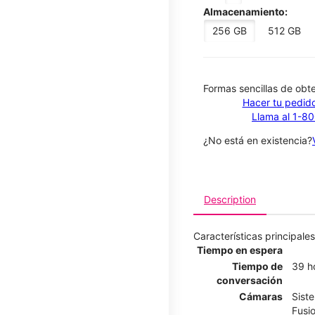
Almacenamiento:
256 GB
512 GB
​​​​​​​Formas sencillas de o
Hacer tu pedido
Llama al 1-8
¿No está en existencia?
Description
Características principales
Tiempo en espera
Tiempo de
39 h
conversación
Cámaras
Sist
Fusi