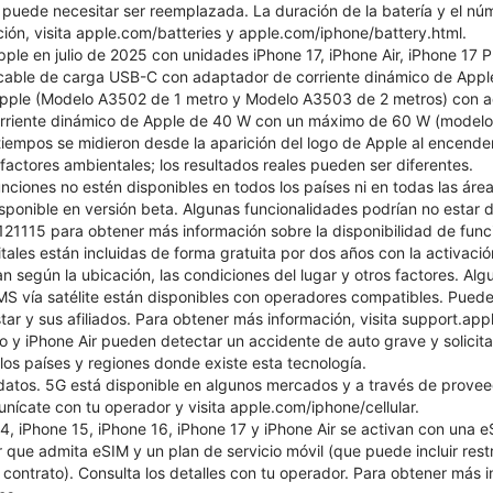
puede necesitar ser reemplazada. La duración de la batería y el núm
ión, visita apple.com/batteries y apple.com/iphone/battery.html.
pple en julio de 2025 con unidades iPhone 17, iPhone Air, iPhone 17 
, cable de carga USB-C con adaptador de corriente dinámico de Ap
ple (Modelo A3502 de 1 metro y Modelo A3503 de 2 metros) con a
rriente dinámico de Apple de 40 W con un máximo de 60 W (modelo 
iempos se midieron desde la aparición del logo de Apple al encender
s factores ambientales; los resultados reales pueden ser diferentes.
nciones no estén disponibles en todos los países ni en todas las área
isponible en versión beta. Algunas funcionalidades podrían no estar d
1115 para obtener más información sobre la disponibilidad de funcio
itales están incluidas de forma gratuita por dos años con la activac
n según la ubicación, las condiciones del lugar y otros factores. Alg
S vía satélite están disponibles con operadores compatibles. Pueden
tar y sus afiliados. Para obtener más información, visita support.a
ro y iPhone Air pueden detectar un accidente de auto grave y solicit
 los países y regiones donde existe esta tecnología.
datos. 5G está disponible en algunos mercados y a través de provee
nícate con tu operador y visita apple.com/iphone/cellular.
, iPhone 15, iPhone 16, iPhone 17 y iPhone Air se activan con una eSI
 que admita eSIM y un plan de servicio móvil (que puede incluir rest
 contrato). Consulta los detalles con tu operador. Para obtener más 