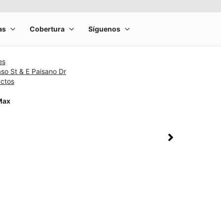
es
aso St & E Paisano Dr
uctos
Max
rge product image at a time. Use the Previous and Next buttons to m
olumn of small thumbnails. Selecting a thumbnail will change the main 