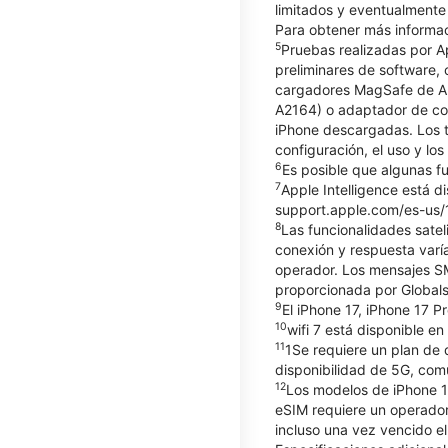
limitados y eventualmente 
Para obtener más informac
5
Pruebas realizadas por A
preliminares de software
cargadores MagSafe de Ap
A2164) o adaptador de co
iPhone descargadas. Los t
configuración, el uso y lo
6
Es posible que algunas fu
7
Apple Intelligence está d
support.apple.com/es-us/12
8
Las funcionalidades satel
conexión y respuesta varía
operador. Los mensajes SM
proporcionada por Globals
9
El iPhone 17, iPhone 17 P
10
wifi 7 está disponible en
11
1Se requiere un plan de 
disponibilidad de 5G, comu
12
Los modelos de iPhone 14
eSIM requiere un operador
incluso una vez vencido el