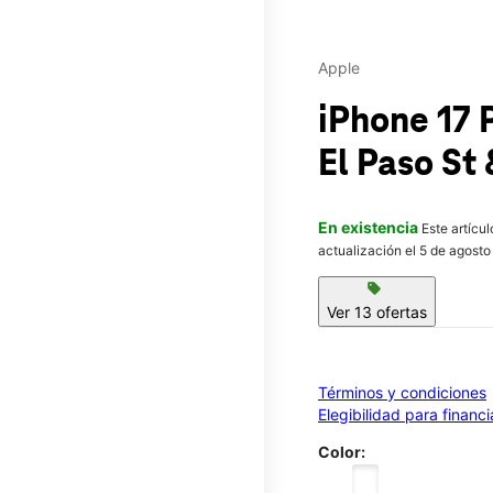
Apple
iPhone 17
El Paso St 
En existencia
Este artícu
actualización el 5 de agosto
sell
Ver 13 ofertas
Términos y condiciones
Elegibilidad para financ
Color: