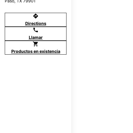
Paso, TX 79901
directions
Directions
call
Llamar
shopping_cart
Productos en existencia