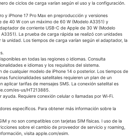
ero de ciclos de carga varían según el uso y la configuración.
Pro y iPhone 17 Pro Max en preproducción y versiones
ple de 40 W con un máximo de 60 W (Modelo A3351) y
daptador de corriente USB-C de Apple de 30 W (Modelo
A3351). La prueba de carga rápida se realizó con unidades
 la unidad. Los tiempos de carga varían según el adaptador, la
s.
isponibles en todas las regiones o idiomas. Consulta
nalidades e idiomas y los requisitos del sistema.
ión de cualquier modelo de iPhone 14 o posterior. Los tiempos de
unas funcionalidades satelitales requieren un plan de un
 aplicar tarifas de mensajes SMS. La conexión satelital es
pple.com/es-us/HT213885.
ar ayuda. Requiere conexión celular o llamadas por Wi-Fi.
dores específicos. Para obtener más información sobre la
M y no son compatibles con tarjetas SIM físicas. l uso de la
ricciones sobre el cambio de proveedor de servicio y roaming,
información, visita apple.com/esim.