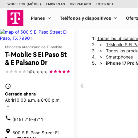
Todas las ubicacion
T-Mobile S El P
Minorista autorizado de T-Mobile
Todos los prod
T-Mobile S El Paso St
Smartphones
& E Paisano Dr
iPhone 17 Pro 
4.0
★★★★★
This carousel shows one la
access_time
This carousel contains a c
Cerrado ahora
Abrir
10:00 a.m. a 8:00 p.m.
arrow_drop_down
call
(915) 219-4711
location_on
500 S El Paso Street El