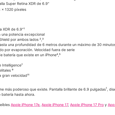
alla Super Retina XDR de 6.9"
 x 1320 píxeles
na XDR de 6.9"¹
 una potencia excepcional
Shield por ambos lados ²,³
hasta una profundidad de 6 metros durante un máximo de 30 minuto
do por evaporación. Velocidad fuera de serie
e batería que existe en un iPhone⁴,⁵
 Intelligence⁷
litales ⁹
a gran velocidad¹¹
1
ne más poderoso que existe. Pantalla brillante de 6.9 pulgadas
, di
 batería hasta ahora.
reíbles
Apple iPhone 17e
,
Apple iPhone 17
,
Apple iPhone 17 Pro
y
Appl