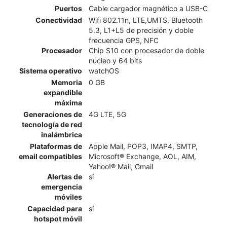
Puertos
Cable cargador magnético a USB-C
Conectividad
Wifi 802.11n, LTE,UMTS, Bluetooth
5.3, L1+L5 de precisión y doble
frecuencia GPS, NFC
Procesador
Chip S10 con procesador de doble
núcleo y 64 bits
Sistema operativo
watchOS
Memoria
0 GB
expandible
máxima
Generaciones de
4G LTE, 5G
tecnología de red
inalámbrica
Plataformas de
Apple Mail, POP3, IMAP4, SMTP,
email compatibles
Microsoft® Exchange, AOL, AIM,
Yahoo!® Mail, Gmail
Alertas de
sí
emergencia
móviles
Capacidad para
sí
hotspot móvil