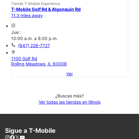
Tienda T-Mobile Experience
T-Mobile Golf Rd & Algonquin Rd
11.3 miles away
access_time
Jue.:
10:00 a.m. a 8:00 p.m.
call
(847) 228-7727
location_on
1100 Golf Rd
Rolling Meadows, IL 60008
Ver
¿Buscas más?
Ver todas las tiendas en Illinois