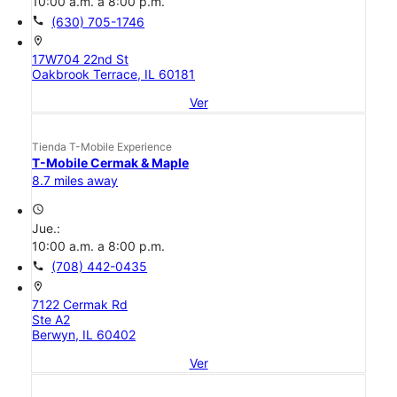
10:00 a.m. a 8:00 p.m.
call
(630) 705-1746
location_on
17W704 22nd St
Oakbrook Terrace, IL 60181
Ver
Tienda T-Mobile Experience
T-Mobile Cermak & Maple
8.7 miles away
access_time
Jue.:
10:00 a.m. a 8:00 p.m.
call
(708) 442-0435
location_on
7122 Cermak Rd
Ste A2
Berwyn, IL 60402
Ver