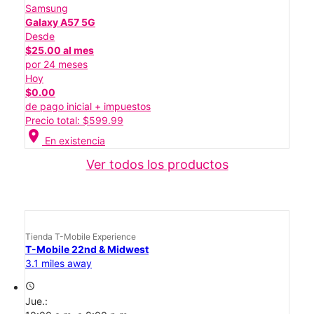
Samsung
Galaxy A57 5G
Desde
$25.00 al mes
por 24 meses
Hoy
$0.00
de pago inicial + impuestos
Precio total: $599.99
location_on
En existencia
Ver todos los productos
Tienda T-Mobile Experience
T-Mobile 22nd & Midwest
3.1 miles away
access_time
Jue.: