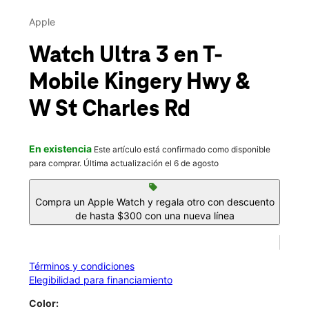
Mar.:
10:00 a.m. a 8:00 p.m.
This carousel contains a column of small thumbnails. Selecting 
Mié.:
10:00 a.m. a 8:00 p.m.
Apple
location_on
361 S State Route 83 Elmhurst, IL 60126
Watch Ultra 3
en T-
Mobile
Kingery Hwy &
W St Charles Rd
En existencia
Este artículo está confirmado como disponible
para comprar. Última actualización el 6 de agosto
sell
Compra un Apple Watch y regala otro con descuento
de hasta $300 con una nueva línea
Términos y condiciones
Elegibilidad para financiamiento
Color: