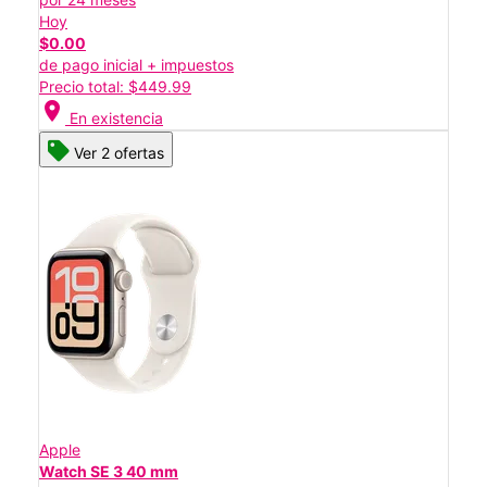
Hoy
$0.00
de pago inicial + impuestos
Precio total: $449.99
location_on
En existencia
Ver 2 ofertas
Apple
Watch SE 3 40 mm