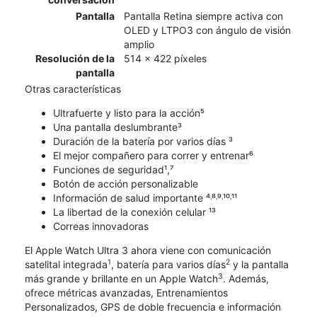
Pantalla
Pantalla Retina siempre activa con
OLED y LTPO3 con ángulo de visión
amplio
Resolución de la
514 x 422 píxeles
pantalla
Otras características
Ultrafuerte y listo para la acción⁵
Una pantalla deslumbrante³
Duración de la batería por varios días ³
El mejor compañero para correr y entrenar⁶
Funciones de seguridad¹,⁷
Botón de acción personalizable
Información de salud importante ⁴˒⁸˒⁹˒¹⁰˒¹¹
La libertad de la conexión celular ¹³
Correas innovadoras
El Apple Watch Ultra 3 ahora viene con comunicación
1
2
satelital integrada
, batería para varios días
y la pantalla
3
más grande y brillante en un Apple Watch
. Además,
ofrece métricas avanzadas, Entrenamientos
Personalizados, GPS de doble frecuencia e información