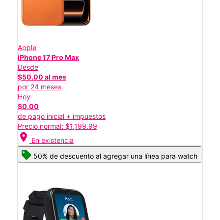
Apple
iPhone 17 Pro Max
Desde
$50.00 al mes
por 24 meses
Hoy
$0.00
de pago inicial + impuestos
Precio normal: $1,199.99
location_on
En existencia
50% de descuento al agregar una línea para watch