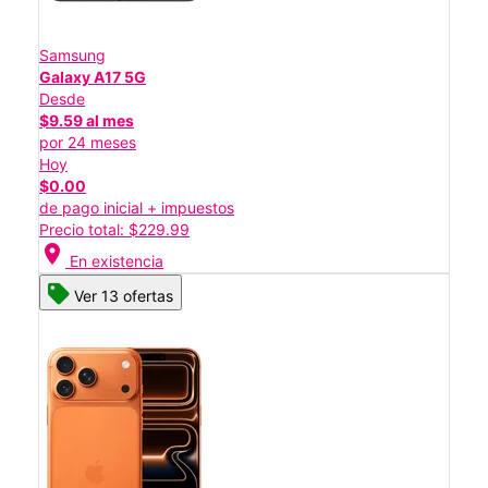
Samsung
Galaxy A17 5G
Desde
$9.59 al mes
por 24 meses
Hoy
$0.00
de pago inicial + impuestos
Precio total: $229.99
location_on
En existencia
Ver 13 ofertas