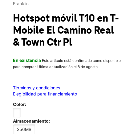
Sáb.:
10:00 a.m. a 8:00 p.m.
Franklin
location_on
1042 N El Camino Real Ste F Encinitas, CA 92024
Hotspot móvil T10
en T-
Mobile
El Camino Real
& Town Ctr Pl
En existencia
Este artículo está confirmado como disponible
para comprar. Última actualización el 8 de agosto
Términos y condiciones
Elegibilidad para financiamiento
Color:
Almacenamiento:
256MB