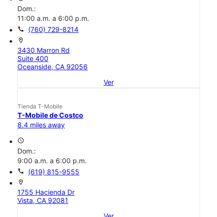
Dom.:
11:00 a.m. a 6:00 p.m.
call
(760) 729-8214
location_on
3430 Marron Rd
Suite 400
Oceanside, CA 92056
Ver
Tienda T-Mobile
T-Mobile de Costco
8.4 miles away
access_time
Dom.:
9:00 a.m. a 6:00 p.m.
call
(619) 815-9555
location_on
1755 Hacienda Dr
Vista, CA 92081
Ver