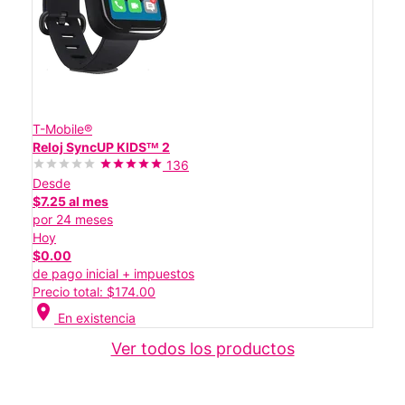
T-Mobile®
Reloj SyncUP KIDSᵀᴹ 2
136
Desde
$7.25 al mes
por 24 meses
Hoy
$0.00
de pago inicial + impuestos
Precio total: $174.00
location_on
En existencia
Ver todos los productos