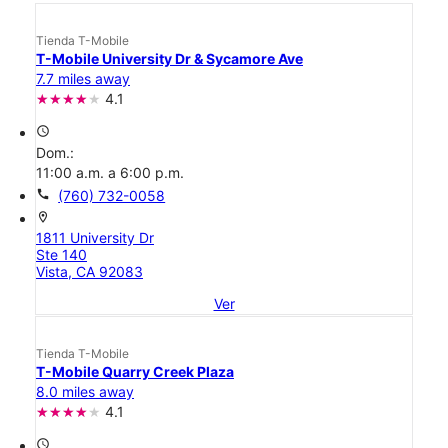
Tienda T-Mobile
T-Mobile University Dr & Sycamore Ave
7.7 miles away
4.1
access_time
Dom.:
11:00 a.m. a 6:00 p.m.
call
(760) 732-0058
location_on
1811 University Dr
Ste 140
Vista, CA 92083
Ver
Tienda T-Mobile
T-Mobile Quarry Creek Plaza
8.0 miles away
4.1
access_time