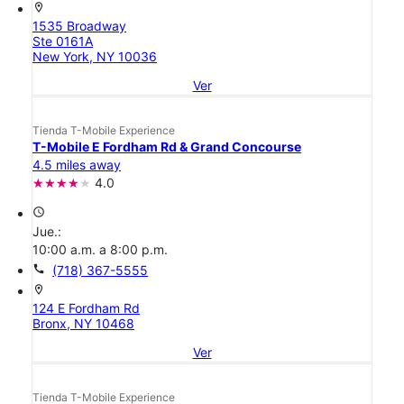
location_on
1535 Broadway
Ste 0161A
New York, NY 10036
Ver
Tienda T-Mobile Experience
T-Mobile E Fordham Rd & Grand Concourse
4.5 miles away
4.0
access_time
Jue.:
10:00 a.m. a 8:00 p.m.
call
(718) 367-5555
location_on
124 E Fordham Rd
Bronx, NY 10468
Ver
Tienda T-Mobile Experience