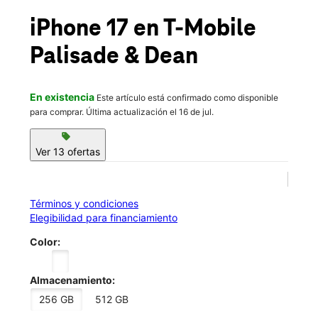
Mié.:
10:00 a.m. a 8:00 p.m.
location_on
iPhone 17
en T-Mobile
40 E Palisade Ave Englewood, NJ 07631
Palisade & Dean
En existencia
Este artículo está confirmado como disponible
para comprar. Última actualización el 16 de jul.
sell
Ver 13 ofertas
Términos y condiciones
Elegibilidad para financiamiento
Color:
Almacenamiento:
256 GB
512 GB