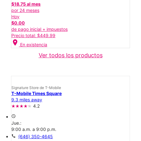
$18.75 al mes
por 24 meses
Hoy
$0.00
de pago inicial + impuestos
Precio total: $449.99
location_on
En existencia
Ver todos los productos
Signature Store de T-Mobile
T-Mobile Times Square
9.3 miles away
4.2
access_time
Jue.:
9:00 a.m. a 9:00 p.m.
call
(646) 350-4645