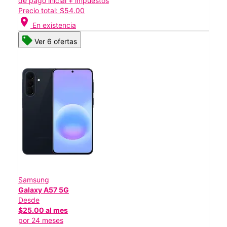
de pago inicial + impuestos
Precio total: $54.00
location_on
En existencia
Ver 6 ofertas
Samsung
Galaxy A57 5G
Desde
$25.00 al mes
por 24 meses