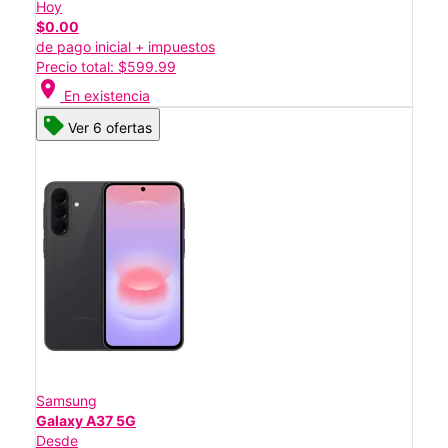
Hoy
$0.00
de pago inicial + impuestos
Precio total: $599.99
location_on
En existencia
Ver 6 ofertas
Samsung
Galaxy A37 5G
Desde