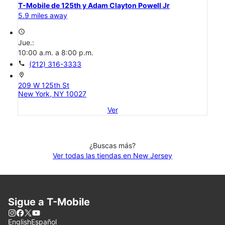
T-Mobile de 125th y Adam Clayton Powell Jr
5.9 miles away
access_time
Jue.:
10:00 a.m. a 8:00 p.m.
call
(212) 316-3333
location_on
209 W 125th St
New York, NY 10027
Ver
¿Buscas más?
Ver todas las tiendas en New Jersey