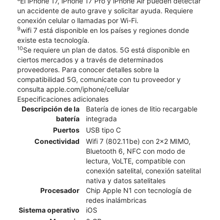
El iPhone 17, iPhone 17 Pro y iPhone Air pueden detectar
un accidente de auto grave y solicitar ayuda. Requiere
conexión celular o llamadas por Wi-Fi.
9
wifi 7 está disponible en los países y regiones donde
existe esta tecnología.
10
Se requiere un plan de datos. 5G está disponible en
ciertos mercados y a través de determinados
proveedores. Para conocer detalles sobre la
compatibilidad 5G, comunícate con tu proveedor y
consulta apple.com/iphone/cellular
Especificaciones adicionales
Descripción de la
Batería de iones de litio recargable
batería
integrada
Puertos
USB tipo C
Conectividad
Wifi 7 (802.11be) con 2x2 MIMO,
Bluetooth 6, NFC con modo de
lectura, VoLTE, compatible con
conexión satelital, conexión satelital
nativa y datos satelitales
Procesador
Chip Apple N1 con tecnología de
redes inalámbricas
Sistema operativo
iOS