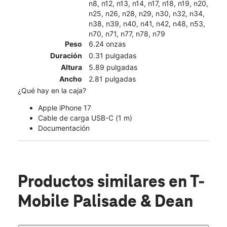
n8, n12, n13, n14, n17, n18, n19, n20,
n25, n26, n28, n29, n30, n32, n34,
n38, n39, n40, n41, n42, n48, n53,
n70, n71, n77, n78, n79
Peso
6.24 onzas
Duración
0.31 pulgadas
Altura
5.89 pulgadas
Ancho
2.81 pulgadas
¿Qué hay en la caja?
Apple iPhone 17
Cable de carga USB-C (1 m)
Documentación
Productos similares
en T-
Mobile Palisade & Dean