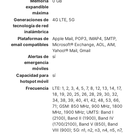
Memoria
0 GB
expandible
máxima
Generaciones de
4G LTE, 5G
tecnología de red
inalámbrica
Plataformas de
Apple Mail, POP3, IMAP4, SMTP,
email compatibles
Microsoft® Exchange, AOL, AIM,
Yahoo!® Mail, Gmail
Alertas de
sí
emergencia
móviles
Capacidad para
sí
hotspot móvil
Frecuencia
LTE: 1, 2, 3, 4, 5, 7, 8, 12, 13, 14, 17,
18, 19, 20, 25, 26, 28, 29, 30, 32,
34, 38, 39, 40, 41, 42, 48, 53, 66,
71; GSM: 850 MHz, 900 MHz, 1800
MHz, 1900 MHz; UMTS: Band I
(2100), Band II (1900), Band IV
(1700/2100), Band V (850), Band
VIII (900); 5G: n1, n2, n3, n4, n5, n7,