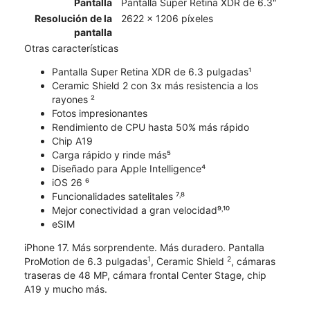
Pantalla
Pantalla Super Retina XDR de 6.3"
Resolución de la
2622 x 1206 píxeles
pantalla
Otras características
Pantalla Super Retina XDR de 6.3 pulgadas¹
Ceramic Shield 2 con 3x más resistencia a los
rayones ²
Fotos impresionantes
Rendimiento de CPU hasta 50% más rápido
Chip A19
Carga rápido y rinde más⁵
Diseñado para Apple Intelligence⁴
iOS 26 ⁶
Funcionalidades satelitales ⁷˒⁸
Mejor conectividad a gran velocidad⁹˒¹⁰
eSIM
iPhone 17. Más sorprendente. Más duradero. Pantalla
1
2
ProMotion de 6.3 pulgadas
, Ceramic Shield
, cámaras
traseras de 48 MP, cámara frontal Center Stage, chip
A19 y mucho más.