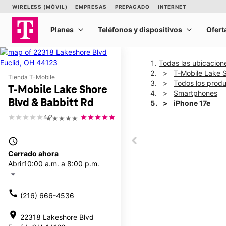
Todas las ubicacion
T-Mobile Lake S
Tienda T-Mobile
Todos los prod
T-Mobile Lake Shore
Smartphones
Blvd & Babbitt Rd
iPhone 17e
4.2
★★★★★
This carousel shows one la
access_time
This carousel contains a c
Cerrado ahora
Abrir
10:00 a.m. a 8:00 p.m.
arrow_drop_down
call
(216) 666-4536
location_on
22318 Lakeshore Blvd