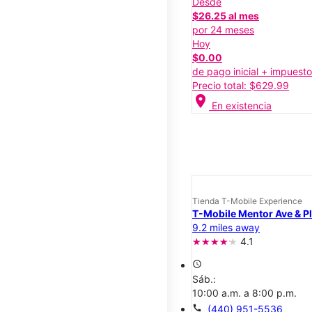
Desde
$26.25 al mes
por 24 meses
Hoy
$0.00
de pago inicial + impuest
Precio total: $629.99
location_on
En existencia
Tienda T-Mobile Experience
T-Mobile Mentor Ave & Pl
9.2 miles away
4.1
access_time
Sáb.:
10:00 a.m. a 8:00 p.m.
call
(440) 951-5536