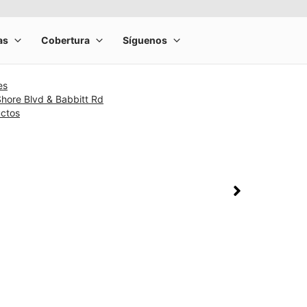
es
hore Blvd & Babbitt Rd
uctos
rge product image at a time. Use the Previous and Next buttons to m
olumn of small thumbnails. Selecting a thumbnail will change the main 