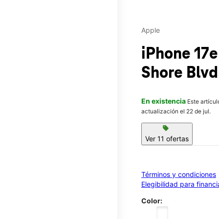
Apple
iPhone 17
Shore Blvd
En existencia
Este artícu
actualización el 22 de jul.
sell
Ver 11 ofertas
Términos y condiciones
Elegibilidad para financ
Color: