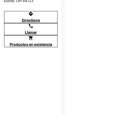
Euclid, OH 44123
directions
Directions
call
Llamar
shopping_cart
Productos en existencia