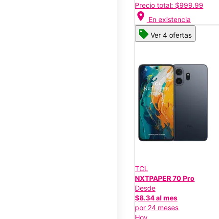
Precio total: $999.99
location_on
En existencia
Ver 4 ofertas
TCL
NXTPAPER 70 Pro
Desde
$8.34 al mes
por 24 meses
Hoy