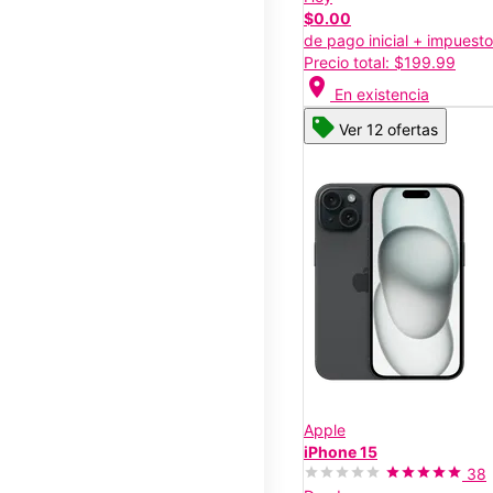
$0.00
de pago inicial + impuest
Precio total: $199.99
location_on
En existencia
Ver 12 ofertas
Apple
iPhone 15
38