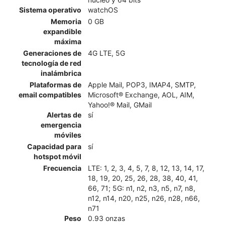
Sistema operativo
watchOS
Memoria
0 GB
expandible
máxima
Generaciones de
4G LTE, 5G
tecnología de red
inalámbrica
Plataformas de
Apple Mail, POP3, IMAP4, SMTP,
email compatibles
Microsoft® Exchange, AOL, AIM,
Yahoo!® Mail, GMail
Alertas de
sí
emergencia
móviles
Capacidad para
sí
hotspot móvil
Frecuencia
LTE: 1, 2, 3, 4, 5, 7, 8, 12, 13, 14, 17,
18, 19, 20, 25, 26, 28, 38, 40, 41,
66, 71; 5G: n1, n2, n3, n5, n7, n8,
n12, n14, n20, n25, n26, n28, n66,
n71
Peso
0.93 onzas