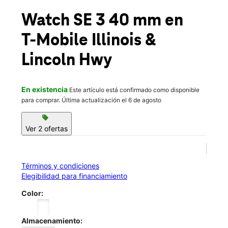
Mié.:
10:00 a.m. a 8:00 p.m.
location_on
Watch SE 3 40 mm
en
6530 N Illinois St Ste 3-A Fairview Heights, IL 62208
T-Mobile
Illinois &
Lincoln Hwy
En existencia
Este artículo está confirmado como disponible
para comprar. Última actualización el 6 de agosto
sell
Ver 2 ofertas
Términos y condiciones
Elegibilidad para financiamiento
Color:
Almacenamiento: