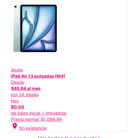
Apple
iPad Air 13 pulgadas (M4)
Desde
$45.84 al mes
por 24 meses
Hoy
$0.00
de pago inicial + impuestos
Precio normal: $1,099.99
location_on
En existencia