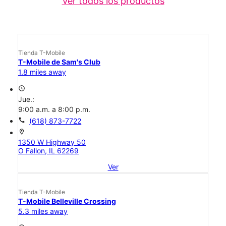
Ver todos los productos
Tienda T-Mobile
T-Mobile de Sam's Club
1.8 miles away
access_time
Jue.:
9:00 a.m. a 8:00 p.m.
call
(618) 873-7722
location_on
1350 W Highway 50
O Fallon, IL 62269
Ver
Tienda T-Mobile
T-Mobile Belleville Crossing
5.3 miles away