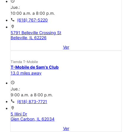
access_time
Jue.:
10:00 a.m. a 8:00 p.m.
call
(618) 767-5220
location_on
5791 Belleville Crossing St
Belleville, IL 62226
Ver
Tienda T-Mobile
T-Mobile de Sam's Club
13.0 miles away
access_time
Jue.:
9:00 a.m. a 8:00 p.m.
call
(618) 873-7721
location_on
5 Illini Dr
Glen Carbon, IL 62034
Ver