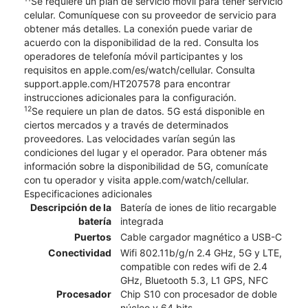
Se requiere un plan de servicio móvil para tener servicio
celular. Comuníquese con su proveedor de servicio para
obtener más detalles. La conexión puede variar de
acuerdo con la disponibilidad de la red. Consulta los
operadores de telefonía móvil participantes y los
requisitos en apple.com/es/watch/cellular. Consulta
support.apple.com/HT207578 para encontrar
instrucciones adicionales para la configuración.
12
Se requiere un plan de datos. 5G está disponible en
ciertos mercados y a través de determinados
proveedores. Las velocidades varían según las
condiciones del lugar y el operador. Para obtener más
información sobre la disponibilidad de 5G, comunícate
con tu operador y visita apple.com/watch/cellular.
Especificaciones adicionales
Descripción de la
Batería de iones de litio recargable
batería
integrada
Puertos
Cable cargador magnético a USB-C
Conectividad
Wifi 802.11b/g/n 2.4 GHz, 5G y LTE,
compatible con redes wifi de 2.4
GHz, Bluetooth 5.3, L1 GPS, NFC
Procesador
Chip S10 con procesador de doble
núcleo y 64 bits