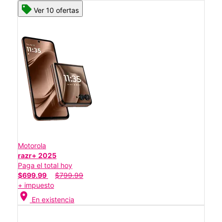
Ver 10 ofertas
Motorola
razr+ 2025
Paga el total hoy
$699.99
$799.99
+ impuesto
location_on
En existencia