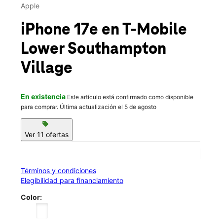
Jue.:
9:30 a.m. a 8:00 p.m.
Apple
location_on
188 East Street Road Feasterville Trevose, PA 19053
iPhone 17e
en T-Mobile
Lower Southampton
Village
En existencia
Este artículo está confirmado como disponible
para comprar. Última actualización el 5 de agosto
sell
Ver 11 ofertas
Términos y condiciones
Elegibilidad para financiamiento
Color: