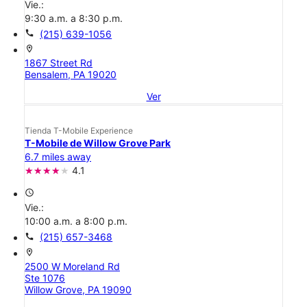
Vie.:
9:30 a.m. a 8:30 p.m.
call
(215) 639-1056
location_on
1867 Street Rd
Bensalem, PA 19020
Ver
Tienda T-Mobile Experience
T-Mobile de Willow Grove Park
6.7 miles away
4.1
access_time
Vie.:
10:00 a.m. a 8:00 p.m.
call
(215) 657-3468
location_on
2500 W Moreland Rd
Ste 1076
Willow Grove, PA 19090