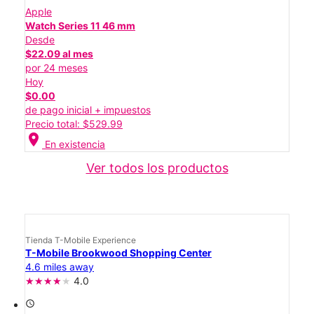
Apple
Watch Series 11 46 mm
Desde
$22.09 al mes
por 24 meses
Hoy
$0.00
de pago inicial + impuestos
Precio total: $529.99
location_on
En existencia
Ver todos los productos
Tienda T-Mobile Experience
T-Mobile Brookwood Shopping Center
4.6 miles away
4.0
access_time