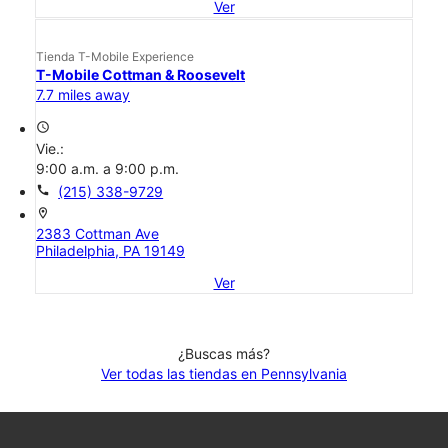
Ver
Tienda T-Mobile Experience
T-Mobile Cottman & Roosevelt
7.7 miles away
access_time
Vie.:
9:00 a.m. a 9:00 p.m.
call
(215) 338-9729
location_on
2383 Cottman Ave
Philadelphia, PA 19149
Ver
¿Buscas más?
Ver todas las tiendas en Pennsylvania