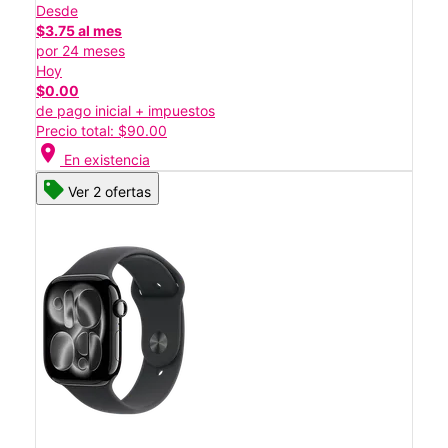
Desde
$3.75 al mes
por 24 meses
Hoy
$0.00
de pago inicial + impuestos
Precio total: $90.00
location_on
En existencia
Ver 2 ofertas