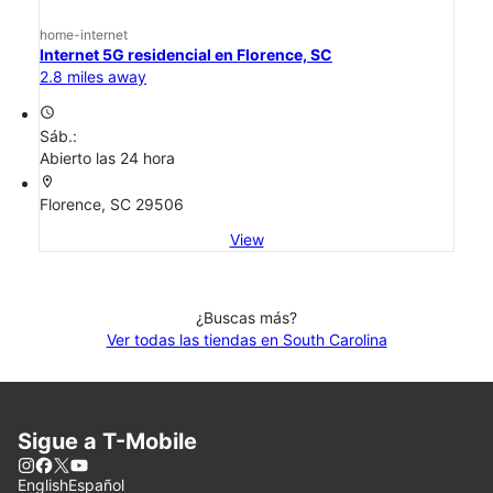
home-internet
Internet 5G residencial en Florence, SC
2.8 miles away
access_time
Sáb.:
Abierto las 24 hora
location_on
Florence, SC 29506
View
¿Buscas más?
Ver todas las tiendas en South Carolina