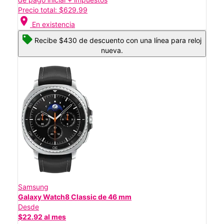
Precio total: $629.99
location_on
En existencia
Recibe $430 de descuento con una línea para reloj
nueva.
Samsung
Galaxy Watch8 Classic de 46 mm
Desde
$22.92 al mes