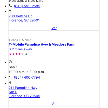
9:00 a.m. a 8:00 p.m.
call
(843) 593-2585
location_on
200 Beltline Dr
Florence, SC 29501
Ver
Tienda T-Mobile
T-Mobile Pamplico Hwy & Meadors Farm
3.2 miles away
4.3
access_time
Sáb.:
10:00 a.m. a 8:00 p.m.
call
(854) 400-7794
location_on
211 Pamplico Hwy
Ste D
Florence, SC 29505
Ver