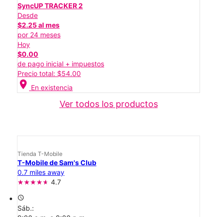
SyncUP TRACKER 2
Desde
$2.25 al mes
por 24 meses
Hoy
$0.00
de pago inicial + impuestos
Precio total: $54.00
location_on
En existencia
Ver todos los productos
Tienda T-Mobile
T-Mobile de Sam's Club
0.7 miles away
4.7
access_time
Sáb.: