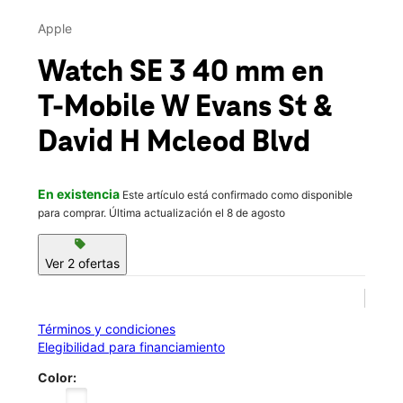
Jue.:
10:00 a.m. a 8:00 p.m.
This carousel contains a column of small thumbnails. Selecting 
Vie.:
10:00 a.m. a 8:00 p.m.
Apple
location_on
2160 W Evans St Ste 95 Florence, SC 29501
Watch SE 3 40 mm
en
T-Mobile
W Evans St &
David H Mcleod Blvd
En existencia
Este artículo está confirmado como disponible
para comprar. Última actualización el 8 de agosto
sell
Ver 2 ofertas
Términos y condiciones
Elegibilidad para financiamiento
Color: