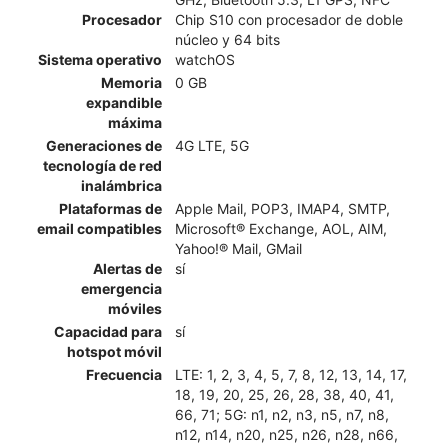
Procesador
Chip S10 con procesador de doble
núcleo y 64 bits
Sistema operativo
watchOS
Memoria
0 GB
expandible
máxima
Generaciones de
4G LTE, 5G
tecnología de red
inalámbrica
Plataformas de
Apple Mail, POP3, IMAP4, SMTP,
email compatibles
Microsoft® Exchange, AOL, AIM,
Yahoo!® Mail, GMail
Alertas de
sí
emergencia
móviles
Capacidad para
sí
hotspot móvil
Frecuencia
LTE: 1, 2, 3, 4, 5, 7, 8, 12, 13, 14, 17,
18, 19, 20, 25, 26, 28, 38, 40, 41,
66, 71; 5G: n1, n2, n3, n5, n7, n8,
n12, n14, n20, n25, n26, n28, n66,