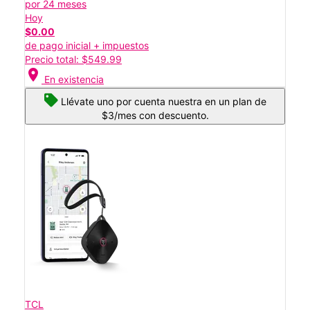
por 24 meses
Hoy
$0.00
de pago inicial + impuestos
Precio total: $549.99
location_on
En existencia
Llévate uno por cuenta nuestra en un plan de
$3/mes con descuento.
TCL