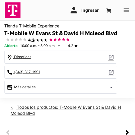
Tienda T-Mobile Experience
T-Mobile W Evans St & David H Mcleod Blvd
★★★★★
4.2
Abierto
:
10:00 a.m. - 8:00 p.m.
4.2
★
arrow_drop_down
location_on
open_in_new
Directions
call
open_in_new
(843) 317-1991
storefront
arrow_drop_down
Más detalles
Abrir
access_time
Sáb.:
10:00 a.m. a 8:00 p.m.
Todos los productos: T-Mobile W Evans St & David H
Dom.:
12:00 p.m. a 6:00 p.m.
Mcleod Blvd
Lun.:
10:00 a.m. a 8:00 p.m.
Mar.:
10:00 a.m. a 8:00 p.m.
Mié.:
10:00 a.m. a 8:00 p.m.
This carousel shows one large product image at a time. Use th