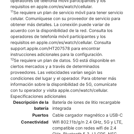
operadores de telefonía móvil participantes y los
requisitos en apple.com/es/watch/cellular.
11
Se requiere un plan de servicio móvil para tener servicio
celular. Comuníquese con su proveedor de servicio para
obtener más detalles. La conexión puede variar de
acuerdo con la disponibilidad de la red. Consulta los
operadores de telefonía móvil participantes y los
requisitos en apple.com/es/watch/cellular. Consulta
support.apple.com/HT207578 para encontrar
instrucciones adicionales para la configuración.
12
Se requiere un plan de datos. 5G está disponible en
ciertos mercados y a través de determinados
proveedores. Las velocidades varían según las
condiciones del lugar y el operador. Para obtener más
información sobre la disponibilidad de 5G, comunícate
con tu operador y visita apple.com/watch/cellular.
Especificaciones adicionales
Descripción de la
Batería de iones de litio recargable
batería
integrada
Puertos
Cable cargador magnético a USB-C
Conectividad
Wifi 802.11b/g/n 2.4 GHz, 5G y LTE,
compatible con redes wifi de 2.4
GHz, Bluetooth 5.3, L1 GPS, NFC