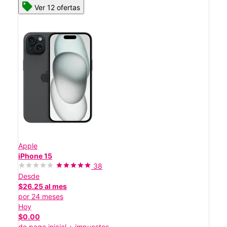
Ver 12 ofertas
Apple
iPhone 15
38
Desde
$26.25 al mes
por 24 meses
Hoy
$0.00
de pago inicial + impuestos