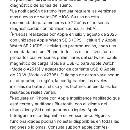
diagnóstico de apnea del sueño.
6
La notificación de ritmo irregular requiere las versiones
más nuevas de watchOS e iOS. Su uso no está
recomendado para menores de 22 años ni personas
diagnosticadas con fibrilación auricular (FibA).
7
Pruebas realizadas por Apple en julio y agosto de 2025
con unidades Apple Watch SE 3 (GPS + celular) y Apple
Watch SE 2 (GPS + celular) en preproducción, cada una
conectada con un iPhone; todos los dispositivos fueron
probados con versiones preliminares del software, cable
magnético de carga rápida a USB-C para Apple Watch
(Modelo A2515) y adaptador de corriente USB-C Apple
de 20 W (Modelo A2305). El tiempo de carga varía según
el adaptador, la región, la configuración, los niveles
iniciales de batería, el uso y los factores ambientales; los
resultados reales varían.
8
Requiere un iPhone con Apple Intelligence habilitado que
esté cerca y audífonos Bluetooth, con el idioma del
dispositivo y Siri configurados en inglés. Apple
Intelligence está disponible en versión beta. Algunas
funcionalidades podrían no estar disponibles en todas las
regiones o idiomas. Consulta support.apple.com/es-