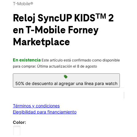
Vie.:
10:00 a.m. a 8:00 p.m.
T-Mobile®
Sáb.:
10:00 a.m. a 8:00 p.m.
location_on
Reloj SyncUP KIDSᵀᴹ 2
630 E US Highway 80 Ste 636 Forney, TX 75126
en T-Mobile
Forney
Marketplace
En existencia
Este artículo está confirmado como disponible
para comprar. Última actualización el 8 de agosto
sell
50% de descuento al agregar una línea para watch
Términos y condiciones
Elegibilidad para financiamiento
Color: