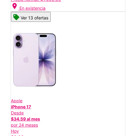
location_on
En existencia
Ver 13 ofertas
Apple
iPhone 17
Desde
$34.59 al mes
por 24 meses
Hoy