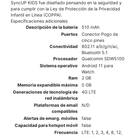
SyncUP KIDS fue diseñado pensando en la seguridad y
para cumplir con la Ley de Protección de la Privacidad
Infantil en Línea (COPPA).
Especificaciones adicionales
Descripción de la batería
510 mAh
Puertos
Conector Pogo de
cinco pines
Conectividad
802.11 a/b/g/n/ac,
Bluetooth 5.1
Procesador
Qualcomm SDW5100
Sistema operativo
Android 11 para
Watch
Ram
2 GB
Memoria expandible máxima
0 GB
Generaciones de tecnología de
4G LTE
red inalámbrica
Plataformas de email
N/D
compatibles
Alertas de emerg. móviles
false
Capacidad para hotspot móvil
false
Frecuencia
LTE: 1, 2, 3, 4, 8, 12,