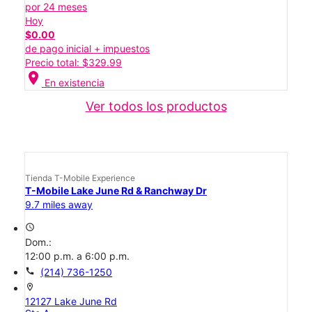
por 24 meses
Hoy
$0.00
de pago inicial + impuestos
Precio total: $329.99
location_on
En existencia
Ver todos los productos
Tienda T-Mobile Experience
T-Mobile Lake June Rd & Ranchway Dr
9.7 miles away
access_time
Dom.:
12:00 p.m. a 6:00 p.m.
call
(214) 736-1250
location_on
12127 Lake June Rd