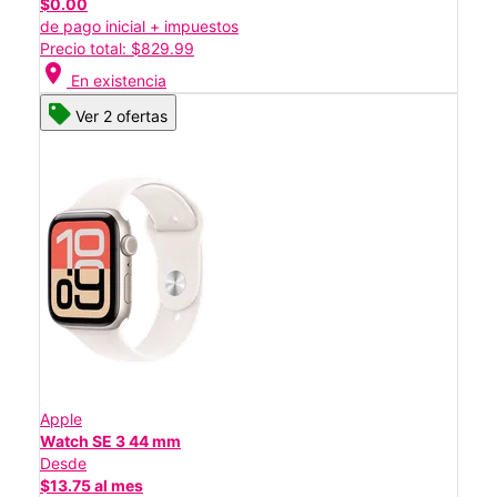
$0.00
de pago inicial + impuestos
Precio total: $829.99
location_on
En existencia
Ver 2 ofertas
Apple
Watch SE 3 44 mm
Desde
$13.75 al mes