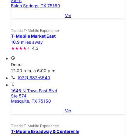
Ste A
Balch Springs, TX 75180
Ver
Tienda T-Mobile Experience
T-Mobile Market East
10.9 miles away
4.3
access_time
Dom.:
12:00 p.m. a 6:00 p.m.
call
(972) 682-6540
location_on
1645 N Town East Blvd
Ste 574
Mesquite, TX 75150
Ver
Tienda T-Mobile Experience
T-Mobile Broadway & Centerville