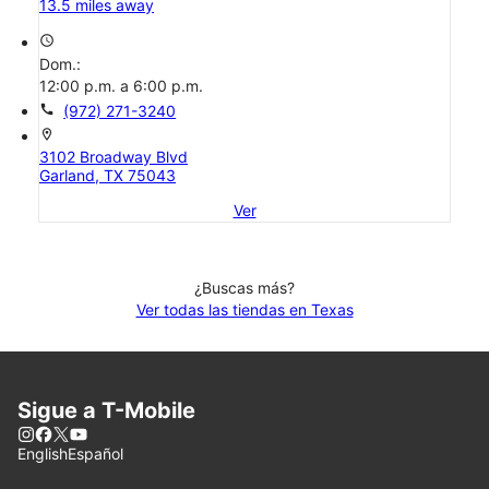
13.5 miles away
access_time
Dom.:
12:00 p.m. a 6:00 p.m.
call
(972) 271-3240
location_on
3102 Broadway Blvd
Garland, TX 75043
Ver
¿Buscas más?
Ver todas las tiendas en Texas