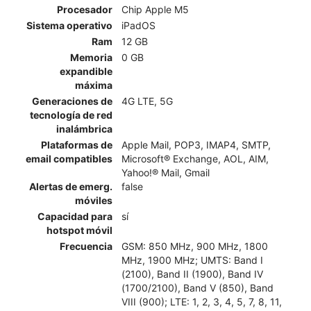
Procesador
Chip Apple M5
Sistema operativo
iPadOS
Ram
12 GB
Memoria
0 GB
expandible
máxima
Generaciones de
4G LTE, 5G
tecnología de red
inalámbrica
Plataformas de
Apple Mail, POP3, IMAP4, SMTP,
email compatibles
Microsoft® Exchange, AOL, AIM,
Yahoo!® Mail, Gmail
Alertas de emerg.
false
móviles
Capacidad para
sí
hotspot móvil
Frecuencia
GSM: 850 MHz, 900 MHz, 1800
MHz, 1900 MHz; UMTS: Band I
(2100), Band II (1900), Band IV
(1700/2100), Band V (850), Band
VIII (900); LTE: 1, 2, 3, 4, 5, 7, 8, 11,