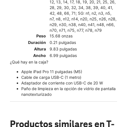
12, 13, 14, 17, 18, 19, 20, 21, 25, 26,
28, 29, 30, 32, 34, 38, 39, 40, 41,
42, 48, 66, 71; 5G: n1, n2, n3, n5,
n7, n8, n12, n14, n20, n25, n26, n28,
n29, n30, n38, n40, n41, n48, n66,
n70, n71, n75, n77, n78, n79
Peso
15.68 onzas
Duración
0.21 pulgadas
Altura
9.83 pulgadas
Ancho
6.99 pulgadas
¿Qué hay en la caja?
Apple iPad Pro 11 pulgadas (M5)
Cable de carga USB-C (1 metro)
Adaptador de corriente con USB-C de 20 W
Paño de limpieza en la opción de vidrio de pantalla
nanotexturizado
Productos similares
en T-