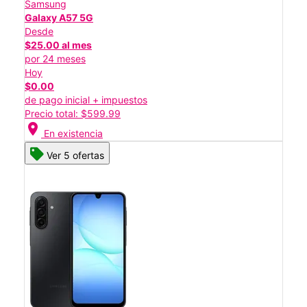
Samsung
Galaxy A57 5G
Desde
$25.00 al mes
por 24 meses
Hoy
$0.00
de pago inicial + impuestos
Precio total: $599.99
location_on
En existencia
Ver 5 ofertas