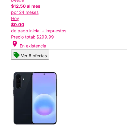
$12.50 al mes
por 24 meses
Hoy
$0.00
de pago inicial + impuestos
Precio total: $299.99
location_on
En existencia
Ver 6 ofertas