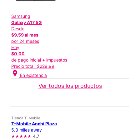
Samsung
Galaxy A17 5G
Desde
$9.59 al mes
por 24 meses
Hoy
$0.00
de pago inicial + impuestos
Precio total: $229.99
location_on
En existencia
Ver todos los productos
Tienda T-Mobile
T-Mobile Anchi Plaza
5.3 miles away
4.7