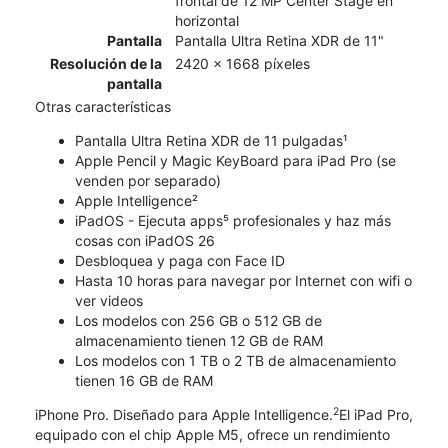
frontal de 12 MP Center Stage en
horizontal
Pantalla
Pantalla Ultra Retina XDR de 11"
Resolución de la
2420 x 1668 píxeles
pantalla
Otras características
Pantalla Ultra Retina XDR de 11 pulgadas¹
Apple Pencil y Magic KeyBoard para iPad Pro (se
venden por separado)
Apple Intelligence²
iPadOS - Ejecuta apps⁵ profesionales y haz más
cosas con iPadOS 26
Desbloquea y paga con Face ID
Hasta 10 horas para navegar por Internet con wifi o
ver videos
Los modelos con 256 GB o 512 GB de
almacenamiento tienen 12 GB de RAM
Los modelos con 1 TB o 2 TB de almacenamiento
tienen 16 GB de RAM
2
iPhone Pro. Diseñado para Apple Intelligence.
El iPad Pro,
equipado con el chip Apple M5, ofrece un rendimiento