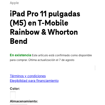
Jue.:
10:00 a.m. a 8:00 p.m.
Apple
location_on
1726 Rainbow Drive Suite D Gadsden, AL 35901
iPad Pro 11 pulgadas
(M5)
en T-Mobile
Rainbow & Whorton
Bend
En existencia
Este artículo está confirmado como disponible
para comprar. Última actualización el 7 de agosto
Términos y condiciones
Elegibilidad para financiamiento
Color:
Almacenamiento: