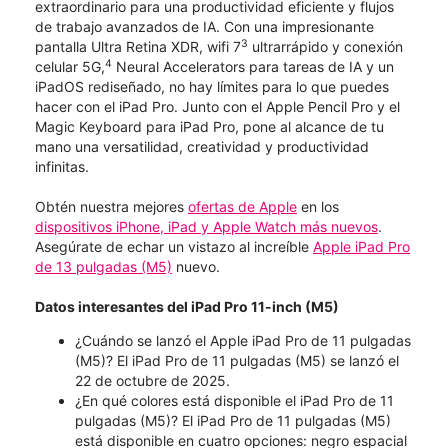
extraordinario para una productividad eficiente y flujos
de trabajo avanzados de IA. Con una impresionante
3
pantalla Ultra Retina XDR, wifi 7
ultrarrápido y conexión
4
celular 5G,
Neural Accelerators para tareas de IA y un
iPadOS rediseñado, no hay límites para lo que puedes
hacer con el iPad Pro. Junto con el Apple Pencil Pro y el
Magic Keyboard para iPad Pro, pone al alcance de tu
mano una versatilidad, creatividad y productividad
infinitas.
Obtén nuestra mejores
ofertas de Apple
en los
dispositivos iPhone, iPad y Apple Watch más nuevos
.
Asegúrate de echar un vistazo al increíble
Apple iPad Pro
de 13 pulgadas (M5)
nuevo.
Datos interesantes del iPad Pro 11-inch (M5)
¿Cuándo se lanzó el Apple iPad Pro de 11 pulgadas
(M5)? El iPad Pro de 11 pulgadas (M5) se lanzó el
22 de octubre de 2025.
¿En qué colores está disponible el iPad Pro de 11
pulgadas (M5)? El iPad Pro de 11 pulgadas (M5)
está disponible en cuatro opciones: negro espacial