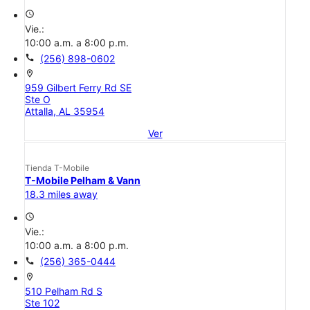
access_time
Vie.:
10:00 a.m. a 8:00 p.m.
call
(256) 898-0602
location_on
959 Gilbert Ferry Rd SE
Ste O
Attalla, AL 35954
Ver
Tienda T-Mobile
T-Mobile Pelham & Vann
18.3 miles away
access_time
Vie.:
10:00 a.m. a 8:00 p.m.
call
(256) 365-0444
location_on
510 Pelham Rd S
Ste 102