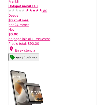
Franklin
Hotspot móvil T10
89
Desde
$3.75 al mes
por 24 meses
Hoy
$0.00
de pago inicial + impuestos
Precio total: $90.00
location_on
En existencia
Ver 10 ofertas