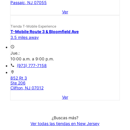
Passaic, NJ 07055
Ver
Tienda T-Mobile Experience
T-Mobile Route 3 & Bloomfield Ave
3.5 miles away
access_time
Jue.:
10:00 a.m. a 9:00 p.m.
call
(973) 777-7158
location_on
852 Rt 3
Ste 206
Clifton, NJ 07012
Ver
¿Buscas más?
Ver todas las tiendas en New Jersey