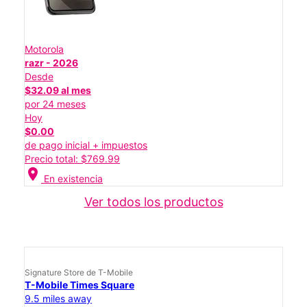
Motorola
razr - 2026
Desde
$32.09 al mes
por 24 meses
Hoy
$0.00
de pago inicial + impuestos
Precio total: $769.99
location_on
En existencia
Ver todos los productos
Signature Store de T-Mobile
T-Mobile Times Square
9.5 miles away