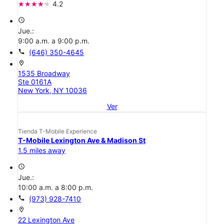
4.2
access_time
Jue.:
9:00 a.m. a 9:00 p.m.
call
(646) 350-4645
location_on
1535 Broadway
Ste 0161A
New York, NY 10036
Ver
Tienda T-Mobile Experience
T-Mobile Lexington Ave & Madison St
1.5 miles away
access_time
Jue.:
10:00 a.m. a 8:00 p.m.
call
(973) 928-7410
location_on
22 Lexington Ave