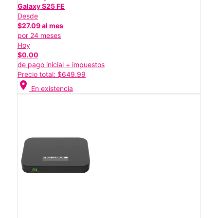
Galaxy S25 FE
Desde
$27.09 al mes
por 24 meses
Hoy
$0.00
de pago inicial + impuestos
Precio total: $649.99
location_on
En existencia