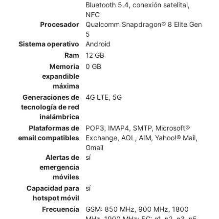
Bluetooth 5.4, conexión satelital,
NFC
Procesador
Qualcomm Snapdragon® 8 Elite Gen
5
Sistema operativo
Android
Ram
12 GB
Memoria
0 GB
expandible
máxima
Generaciones de
4G LTE, 5G
tecnología de red
inalámbrica
Plataformas de
POP3, IMAP4, SMTP, Microsoft®
email compatibles
Exchange, AOL, AIM, Yahoo!® Mail,
Gmail
Alertas de
sí
emergencia
móviles
Capacidad para
sí
hotspot móvil
Frecuencia
GSM: 850 MHz, 900 MHz, 1800
MHz, 1900 MHz; 5G: n1, n2, n3, n5,