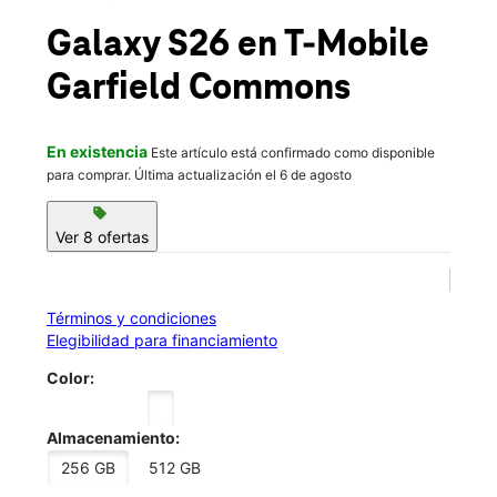
Mié.:
10:00 a.m. a 9:00 p.m.
location_on
Galaxy S26
en T-Mobile
206 Passaic St Garfield, NJ 07026
Garfield Commons
En existencia
Este artículo está confirmado como disponible
para comprar. Última actualización el 6 de agosto
sell
Ver 8 ofertas
Términos y condiciones
Elegibilidad para financiamiento
Color:
Almacenamiento:
256 GB
512 GB