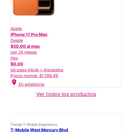
Apple
iPhone 17 Pro Max
Desde
$50.00 al mes
por 24 meses
Hoy
$0.00
de pago inicial + impuestos
Precio normal: $1,199.99
location_on
En existencia
Ver todos los productos
Tienda T-Mobile Experience
T-Mobile West Mercury Blvd