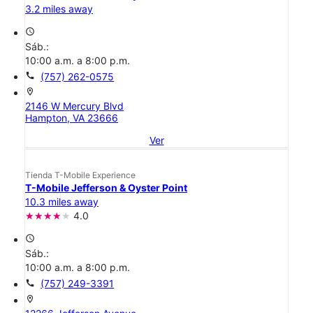
3.2 miles away
access_time
Sáb.:
10:00 a.m. a 8:00 p.m.
call
(757) 262-0575
location_on
2146 W Mercury Blvd
Hampton, VA 23666
Ver
Tienda T-Mobile Experience
T-Mobile Jefferson & Oyster Point
10.3 miles away
4.0
access_time
Sáb.:
10:00 a.m. a 8:00 p.m.
call
(757) 249-3391
location_on