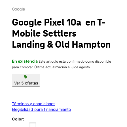
Jue.:
10:00 a.m. a 8:00 p.m.
This carousel contains a column of small thumbnails. Selecting 
Vie.:
10:00 a.m. a 8:00 p.m.
Google
location_on
555 Settlers Landing Rd Ste E Hampton, VA 23669
Google Pixel 10a
en T-
Mobile
Settlers
Landing & Old Hampton
En existencia
Este artículo está confirmado como disponible
para comprar. Última actualización el 8 de agosto
sell
Ver 5 ofertas
Términos y condiciones
Elegibilidad para financiamiento
Color: