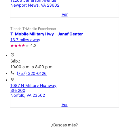
12266 Jefferson Avenue
Newport News, VA 23602
Ver
Tienda T-Mobile Experience
T-Mobile Military Hwy - Janaf Center
13.7 miles away
4.2
access_time
Sáb.:
10:00 a.m. a 8:00 p.m.
call
(757) 320-0126
location_on
1087 N Military Highway
Ste 200
Norfolk, VA 23502
Ver
¿Buscas más?