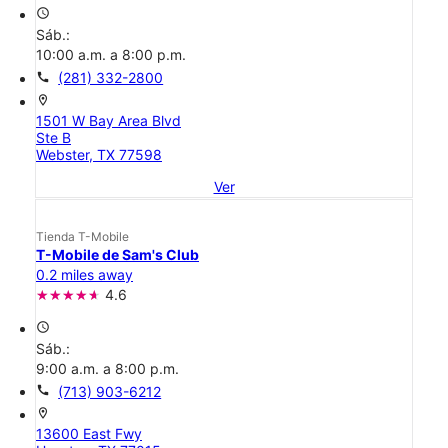
access_time
Sáb.:
10:00 a.m. a 8:00 p.m.
call
(281) 332-2800
location_on
1501 W Bay Area Blvd
Ste B
Webster, TX 77598
Ver
Tienda T-Mobile
T-Mobile de Sam's Club
0.2 miles away
4.6
access_time
Sáb.:
9:00 a.m. a 8:00 p.m.
call
(713) 903-6212
location_on
13600 East Fwy