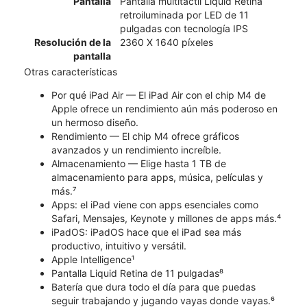
Pantalla
Pantalla multitáctil Liquid Retina
retroiluminada por LED de 11
pulgadas con tecnología IPS
Resolución de la
2360 X 1640 píxeles
pantalla
Otras características
Por qué iPad Air — El iPad Air con el chip M4 de
Apple ofrece un rendimiento aún más poderoso en
un hermoso diseño.
Rendimiento — El chip M4 ofrece gráficos
avanzados y un rendimiento increíble.
Almacenamiento — Elige hasta 1 TB de
almacenamiento para apps, música, películas y
más.⁷
Apps: el iPad viene con apps esenciales como
Safari, Mensajes, Keynote y millones de apps más.⁴
iPadOS: iPadOS hace que el iPad sea más
productivo, intuitivo y versátil.
Apple Intelligence¹
Pantalla Liquid Retina de 11 pulgadas⁸
Batería que dura todo el día para que puedas
seguir trabajando y jugando vayas donde vayas.⁶