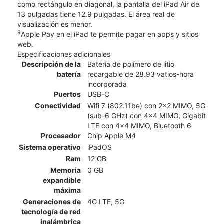
como rectángulo en diagonal, la pantalla del iPad Air de
13 pulgadas tiene 12.9 pulgadas. El área real de
visualización es menor.
9
Apple Pay en el iPad te permite pagar en apps y sitios
web.
Especificaciones adicionales
Descripción de la
Batería de polímero de litio
batería
recargable de 28.93 vatios-hora
incorporada
Puertos
USB-C
Conectividad
Wifi 7 (802.11be) con 2x2 MIMO, 5G
(sub-6 GHz) con 4x4 MIMO, Gigabit
LTE con 4x4 MIMO, Bluetooth 6
Procesador
Chip Apple M4
Sistema operativo
iPadOS
Ram
12 GB
Memoria
0 GB
expandible
máxima
Generaciones de
4G LTE, 5G
tecnología de red
inalámbrica