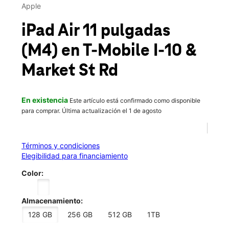
Jue.:
10:00 a.m. a 8:00 p.m.
Apple
Vie.:
10:00 a.m. a 8:00 p.m.
location_on
iPad Air 11 pulgadas
13502 East Freeway Houston, TX 77015
(M4)
en T-Mobile
I-10 &
Market St Rd
En existencia
Este artículo está confirmado como disponible
para comprar. Última actualización el 1 de agosto
Términos y condiciones
Elegibilidad para financiamiento
Color:
Almacenamiento:
128 GB
256 GB
512 GB
1TB