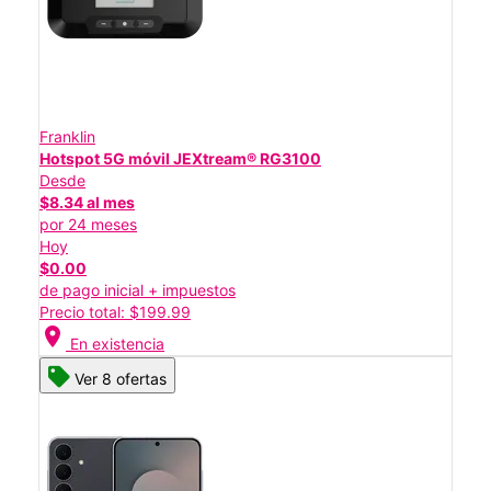
Franklin
Hotspot 5G móvil JEXtream® RG3100
Desde
$8.34 al mes
por 24 meses
Hoy
$0.00
de pago inicial + impuestos
Precio total: $199.99
location_on
En existencia
Ver 8 ofertas