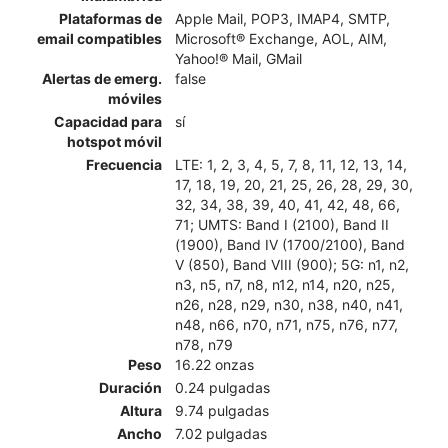
Plataformas de
Apple Mail, POP3, IMAP4, SMTP,
email compatibles
Microsoft® Exchange, AOL, AIM,
Yahoo!® Mail, GMail
Alertas de emerg.
false
móviles
Capacidad para
sí
hotspot móvil
Frecuencia
LTE: 1, 2, 3, 4, 5, 7, 8, 11, 12, 13, 14,
17, 18, 19, 20, 21, 25, 26, 28, 29, 30,
32, 34, 38, 39, 40, 41, 42, 48, 66,
71; UMTS: Band I (2100), Band II
(1900), Band IV (1700/2100), Band
V (850), Band VIII (900); 5G: n1, n2,
n3, n5, n7, n8, n12, n14, n20, n25,
n26, n28, n29, n30, n38, n40, n41,
n48, n66, n70, n71, n75, n76, n77,
n78, n79
Peso
16.22 onzas
Duración
0.24 pulgadas
Altura
9.74 pulgadas
Ancho
7.02 pulgadas