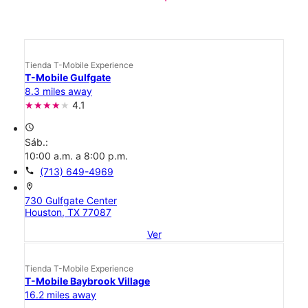
Tienda T-Mobile Experience
T-Mobile Gulfgate
8.3 miles away
4.1
access_time
Sáb.:
10:00 a.m. a 8:00 p.m.
call
(713) 649-4969
location_on
730 Gulfgate Center
Houston, TX 77087
Ver
Tienda T-Mobile Experience
T-Mobile Baybrook Village
16.2 miles away