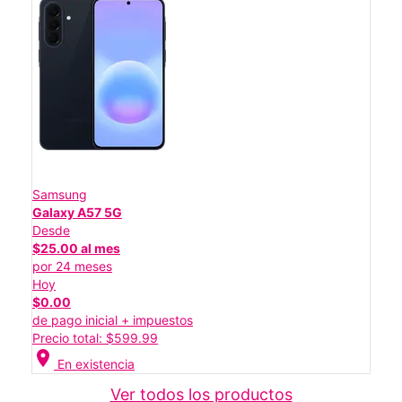
Samsung
Galaxy A57 5G
Desde
$25.00 al mes
por 24 meses
Hoy
$0.00
de pago inicial + impuestos
Precio total: $599.99
location_on
En existencia
Ver todos los productos