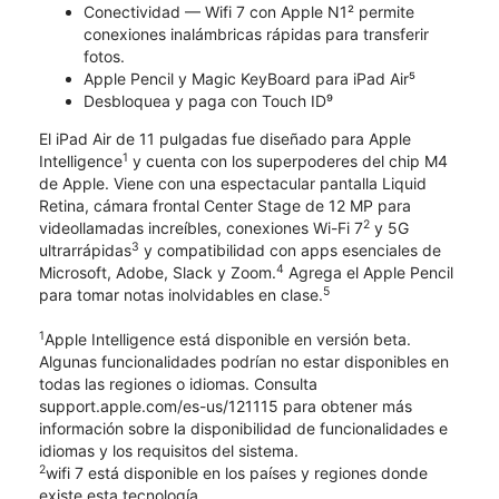
Conectividad — Wifi 7 con Apple N1² permite
conexiones inalámbricas rápidas para transferir
fotos.
Apple Pencil y Magic KeyBoard para iPad Air⁵
Desbloquea y paga con Touch ID⁹
El iPad Air de 11 pulgadas fue diseñado para Apple
1
Intelligence
y cuenta con los superpoderes del chip M4
de Apple. Viene con una espectacular pantalla Liquid
Retina, cámara frontal Center Stage de 12 MP para
2
videollamadas increíbles, conexiones Wi-Fi 7
y 5G
3
ultrarrápidas
y compatibilidad con apps esenciales de
4
Microsoft, Adobe, Slack y Zoom.
Agrega el Apple Pencil
5
para tomar notas inolvidables en clase.
1
Apple Intelligence está disponible en versión beta.
Algunas funcionalidades podrían no estar disponibles en
todas las regiones o idiomas. Consulta
support.apple.com/es-us/121115 para obtener más
información sobre la disponibilidad de funcionalidades e
idiomas y los requisitos del sistema.
2
wifi 7 está disponible en los países y regiones donde
existe esta tecnología.