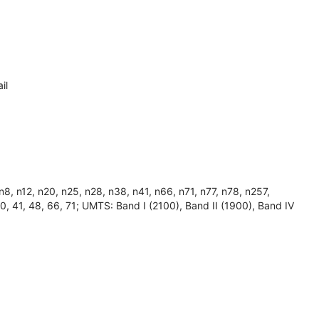
il
 n12, n20, n25, n28, n38, n41, n66, n71, n77, n78, n257,
, 40, 41, 48, 66, 71; UMTS: Band I (2100), Band II (1900), Band IV