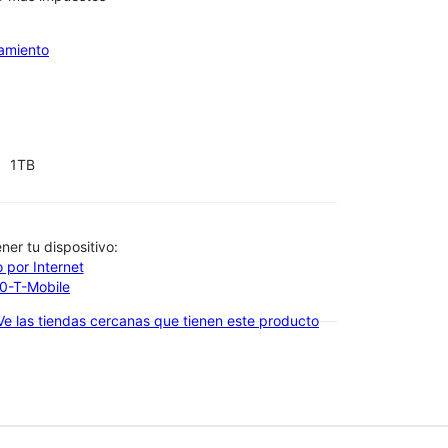
iamiento
1TB
btener tu dispositivo:
 por Internet
00-T-Mobile
Ve las tiendas cercanas que tienen este producto