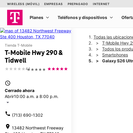
Todas las ubicacion
T-Mobile Hwy 2
Tienda T-Mobile
Todos los prod
T-Mobile Hwy 290 &
Smartphones
Tidwell
Galaxy S26 Ult
4.1
★★★★★
This carousel shows one la
access_time
Cerrado ahora
Abrir
10:00 a.m. a 8:00 p.m.
arrow_drop_down
call
(713) 690-1302
location_on
13482 Northwest Freeway