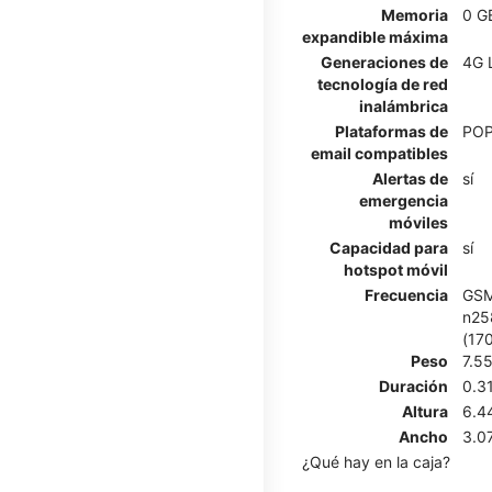
Memoria
0 G
expandible máxima
Generaciones de
4G 
tecnología de red
inalámbrica
Plataformas de
POP
email compatibles
Alertas de
sí
emergencia
móviles
Capacidad para
sí
hotspot móvil
Frecuencia
GSM
n258
(17
Peso
7.5
Duración
0.3
Altura
6.4
Ancho
3.0
¿Qué hay en la caja?