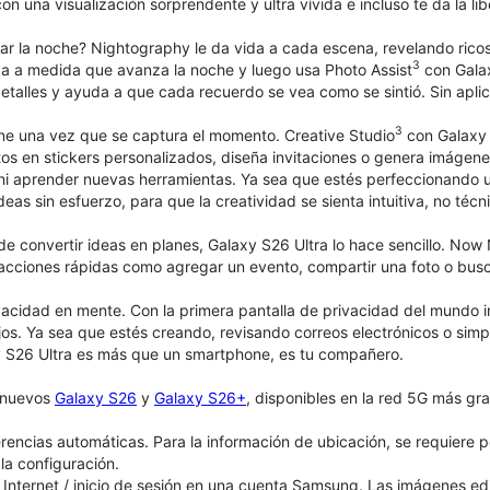
n una visualización sorprendente y ultra vívida e incluso te da la li
ar la noche? Nightography le da vida a cada escena, revelando ricos
3
a a medida que avanza la noche y luego usa Photo Assist
con Gala
detalles y ayuda a que cada recuerdo se vea como se sintió. Sin aplic
3
ene una vez que se captura el momento. Creative Studio
con Galaxy A
fotos en stickers personalizados, diseña invitaciones o genera imág
 ni aprender nuevas herramientas. Ya sea que estés perfeccionando
deas sin esfuerzo, para que la creatividad se sienta intuitiva, no técn
e convertir ideas en planes, Galaxy S26 Ultra lo hace sencillo. No
acciones rápidas como agregar un evento, compartir una foto o buscar
acidad en mente. Con la primera pantalla de privacidad del mundo 
jos. Ya sea que estés creando, revisando correos electrónicos o simpl
 S26 Ultra es más que un smartphone, es tu compañero.
s nuevos
Galaxy S26
y
Galaxy S26+
, disponibles en la red 5G más gra
rencias automáticas. Para la información de ubicación, se requiere p
la configuración.
Internet / inicio de sesión en una cuenta Samsung. Las imágenes e