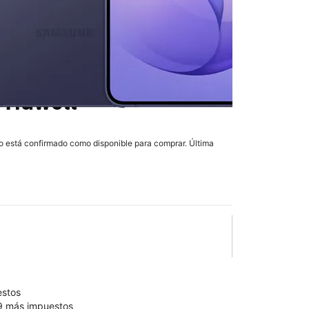
 Ultra
en T-Mobile
 Tidwell
lo está confirmado como disponible para comprar. Última
olumn of small thumbnails. Selecting a thumbnail will change the main 
estos
99 más impuestos