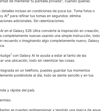
bertad de mantener tu pantalla privada
, cuando quieras.
 detalles incluso en condiciones de poca luz. Toma fotos o
4
xy AI
para refinar tus tomas en segundos: elimina
aciones adicionales. Sin ralentizaciones.
I en el Galaxy S26 Ultra convierte la inspiración en creación,
enes completamente nuevas usando una simple instrucción, todo
 un recuerdo o imaginando algo completamente nuevo, Galaxy
ica.
1
w Nudge
con Galaxy AI te ayuda a estar al tanto de las
 una ubicación, todo sin ralentizar las cosas.
integrada en un teléfono, puedes guardar tus momentos
emente poniéndote al día, todo se siente sencillo y en tus
nde y rápida del país.
ermiso.
ditadas se pueden redimensionar y tendrán una marca de agua