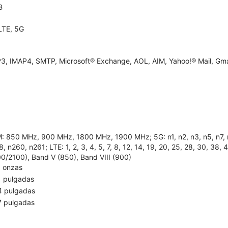
B
LTE, 5G
3, IMAP4, SMTP, Microsoft® Exchange, AOL, AIM, Yahoo!® Mail, Gma
: 850 MHz, 900 MHz, 1800 MHz, 1900 MHz; 5G: n1, n2, n3, n5, n7, n8,
, n260, n261; LTE: 1, 2, 3, 4, 5, 7, 8, 12, 14, 19, 20, 25, 28, 30, 38
00/2100), Band V (850), Band VIII (900)
5 onzas
1 pulgadas
4 pulgadas
7 pulgadas