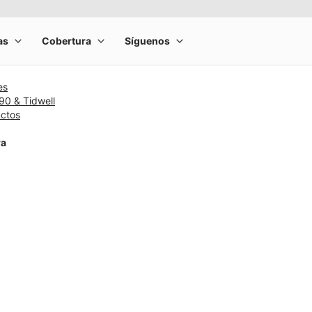
es
90 & Tidwell
uctos
ra
rge product image at a time. Use the Previous and Next buttons to m