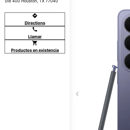
Ste 400 Houston, TX 77040
directions
Directions
call
Llamar
shopping_cart
Productos en existencia