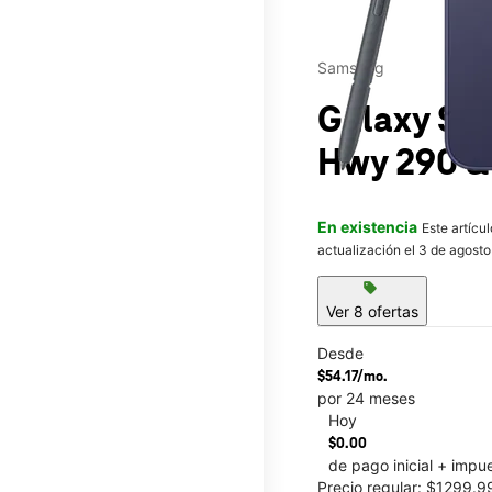
Samsung
Galaxy S26
Hwy 290 &
En existencia
Este artícu
actualización el 3 de agosto
sell
Ver 8 ofertas
Desde
$54.17/mo.
por 24 meses
Hoy
This carousel contains a c
$0.00
de pago inicial + impu
Precio regular: $1299.