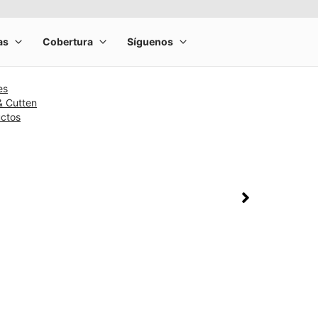
es
& Cutten
uctos
rge product image at a time. Use the Previous and Next buttons to m
olumn of small thumbnails. Selecting a thumbnail will change the main 