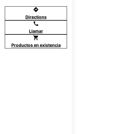
directions
Directions
call
Llamar
shopping_cart
Productos en existencia