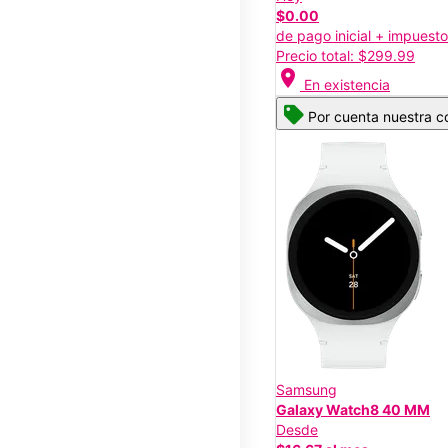
$0.00
de pago inicial + impuest
Precio total: $299.99
location_on
En existencia
Por cuenta nuestra co
Samsung
Galaxy Watch8 40 MM
Desde