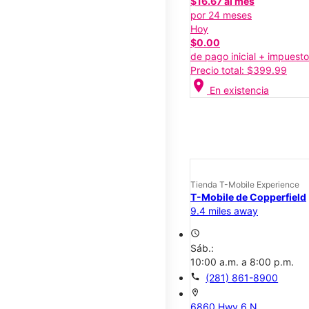
$16.67 al mes
por 24 meses
Hoy
$0.00
de pago inicial + impuest
Precio total: $399.99
location_on
En existencia
Tienda T-Mobile Experience
T-Mobile de Copperfield
9.4 miles away
access_time
Sáb.:
10:00 a.m. a 8:00 p.m.
call
(281) 861-8900
location_on
6860 Hwy 6 N