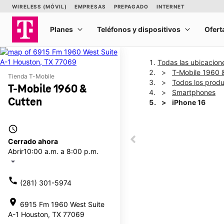
Todas las ubicacion
T-Mobile 1960 
Tienda T-Mobile
Todos los prod
T-Mobile 1960 &
Smartphones
Cutten
iPhone 16
access_time
This carousel shows one la
Cerrado ahora
This carousel contains a c
Abrir
10:00 a.m. a 8:00 p.m.
arrow_drop_down
call
(281) 301-5974
location_on
6915 Fm 1960 West Suite
A-1 Houston, TX 77069