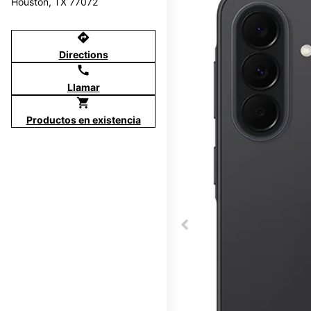
Houston, TX 77072
directions
Directions
call
Llamar
shopping_cart
Productos en existencia