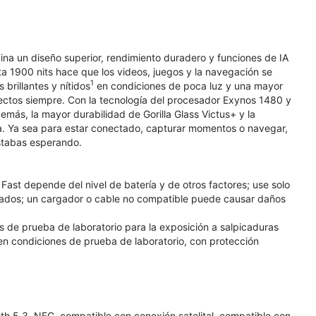
ina un diseño superior, rendimiento duradero y funciones de IA
ta 1900 nits hace que los videos, juegos y la navegación se
1
rillantes y nítidos
en condiciones de poca luz y una mayor
fectos siempre. Con la tecnología del procesador Exynos 1480 y
emás, la mayor durabilidad de Gorilla Glass Victus+ y la
día. Ya sea para estar conectado, capturar momentos o navegar,
estabas esperando.
ast depende del nivel de batería y de otros factores; use solo
ados; un cargador o cable no compatible puede causar daños
es de prueba de laboratorio para la exposición a salpicaduras
 en condiciones de prueba de laboratorio, con protección
h 5.3, NFC, compatible con conexión satelital, compatible con