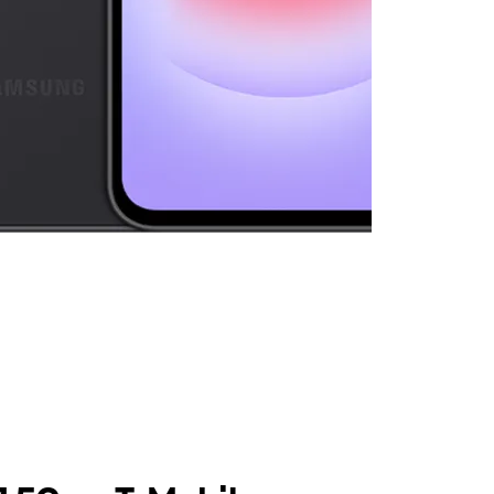
olumn of small thumbnails. Selecting a thumbnail will change the main 