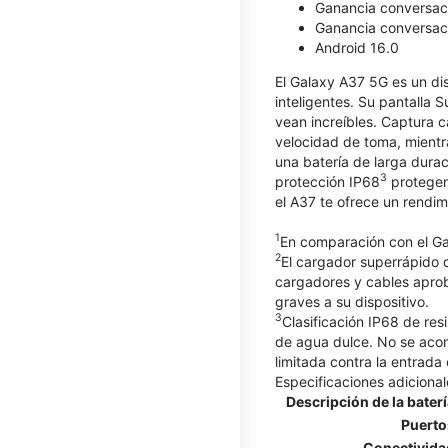
Ganancia conversaci
Ganancia conversaci
Android 16.0
El Galaxy A37 5G es un dis
inteligentes. Su pantalla 
vean increíbles. Captura 
velocidad de toma, mientr
una batería de larga dura
3
protección IP68
protegen 
el A37 te ofrece un rendim
1
En comparación con el G
2
El cargador superrápido d
cargadores y cables apro
graves a su dispositivo.
3
Clasificación IP68 de res
de agua dulce. No se acons
limitada contra la entrada
Especificaciones adicional
Descripción de la bater
Puerto
Conectivida