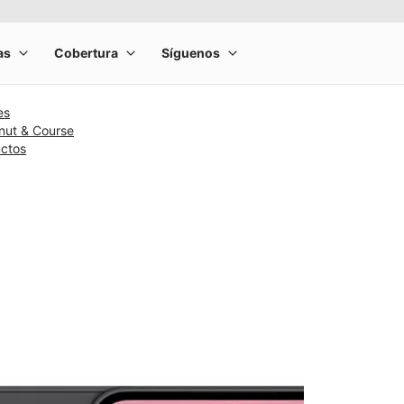
es
nut & Course
uctos
rge product image at a time. Use the Previous and Next buttons to m