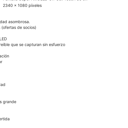
2340 x 1080 píxeles
lidad asombrosa.
 (ofertas de socios)
OLED
reíble que se capturan sin esfuerzo
ación
or
dad
s grande
ertida