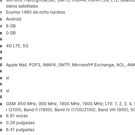
datos satelitales
r
Exynos 1480 de ocho núcleos
o
Android
m
6 GB
e
0 GB
a
e
4G LTE, 5G
d
a
l
Apple Mail, POP3, IMAP4, SMTP, Microsoft® Exchange, AOL, AIM,
s
a
sí
s
t
sí
l
a
GSM: 850 MHz, 900 MHz, 1800 MHz, 1900 MHz; LTE: 1, 2, 3, 4, 5, 
I (2100), Band II (1900), Band IV (1700/2100), Band VIII (900); 5
o
6.91 onzas
n
0.29 pulgadas
a
6.41 pulgadas