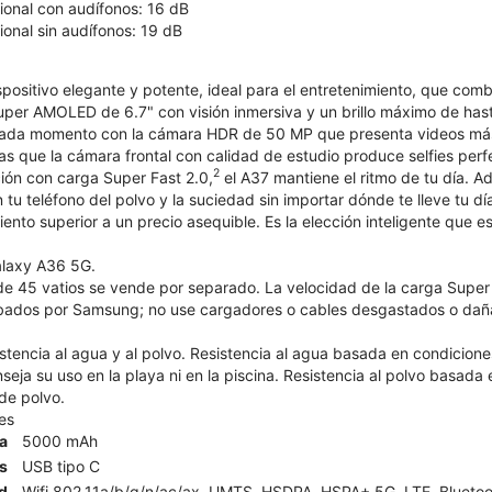
onal con audífonos: 16 dB
onal sin audífonos: 19 dB
positivo elegante y potente, ideal para el entretenimiento, que comb
Super AMOLED de 6.7" con visión inmersiva y un brillo máximo de has
cada momento con la cámara HDR de 50 MP que presenta videos más b
as que la cámara frontal con calidad de estudio produce selfies per
2
ción con carga Super Fast 2.0,
el A37 mantiene el ritmo de tu día. Ad
tu teléfono del polvo y la suciedad sin importar dónde te lleve tu 
iento superior a un precio asequible. Es la elección inteligente que 
alaxy A36 5G.
e 45 vatios se vende por separado. La velocidad de la carga Super F
bados por Samsung; no use cargadores o cables desgastados o dañ
istencia al agua y al polvo. Resistencia al agua basada en condicion
eja su uso en la playa ni en la piscina. Resistencia al polvo basada
 de polvo.
es
ía
5000 mAh
s
USB tipo C
d
Wifi 802.11a/b/g/n/ac/ax, UMTS, HSDPA, HSPA+,5G, LTE, Bluetoot