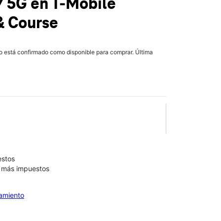
7 5G
en T-Mobile
& Course
lo está confirmado como disponible para comprar. Última
estos
9 más impuestos
iamiento