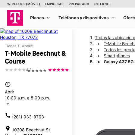
Todas las ubicacion
T-Mobile Beech
Tienda T-Mobile
Todos los prod
T-Mobile Beechnut &
Smartphones
Course
Galaxy A37 5G
4.2
★★★★★
This carousel shows one la
access_time
Abrir
10:00 a.m. a 8:00 p.m.
arrow_drop_down
call
(281) 933-9763
location_on
10208 Beechnut St