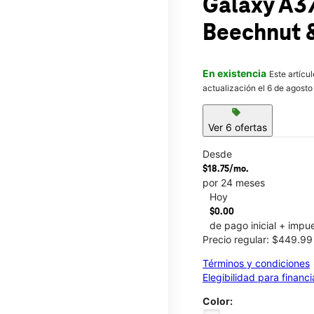
Galaxy A3
Beechnut 
En existencia
Este artícu
actualización el 6 de agosto
sell
Ver 6 ofertas
Desde
$18.75/mo.
por 24 meses
Hoy
$0.00
de pago inicial + impu
Precio regular: $449.9
Términos y condiciones
Elegibilidad para financ
Color: