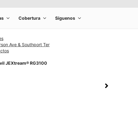
es
rson Ave & Southport Ter
uctos
vil JEXtream® RG3100
rge product image at a time. Use the Previous and Next buttons to m
olumn of small thumbnails. Selecting a thumbnail will change the main 