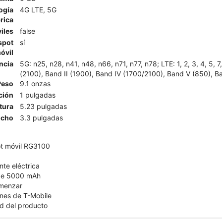
ogía
4G LTE, 5G
rica
iles
false
spot
sí
óvil
ncia
5G: n25, n28, n41, n48, n66, n71, n77, n78; LTE: 1, 2, 3, 4, 5, 
(2100), Band II (1900), Band IV (1700/2100), Band V (850), Ba
Peso
9.1 onzas
ción
1 pulgadas
tura
5.23 pulgadas
cho
3.3 pulgadas
ot móvil RG3100
nte eléctrica
 de 5000 mAh
omenzar
nes de T-Mobile
d del producto