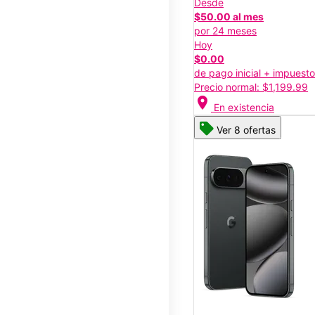
Desde
$50.00 al mes
por 24 meses
Hoy
$0.00
de pago inicial + impuest
Precio normal: $1,199.99
location_on
En existencia
Ver 8 ofertas