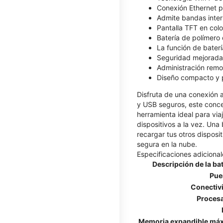
Conexión Ethernet pa
Admite bandas inter
Pantalla TFT en col
Batería de polímero
La función de baterí
Seguridad mejorada
Administración remo
Diseño compacto y p
Disfruta de una conexión a
y USB seguros, este conce
herramienta ideal para vi
dispositivos a la vez. Un
recargar tus otros disposi
segura en la nube.
Especificaciones adicional
Descripción de la bat
Pue
Conectiv
Proces
Memoria expandible má