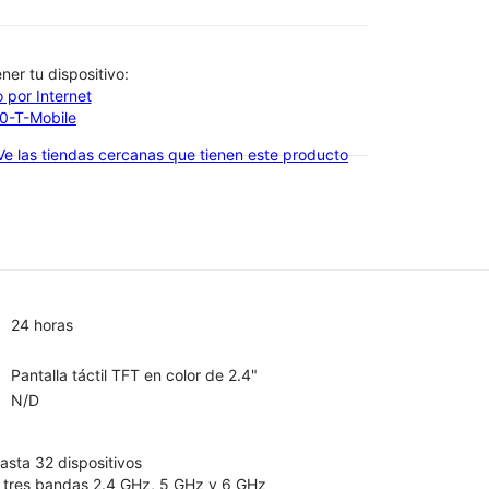
btener tu dispositivo:
 por Internet
00-T-Mobile
Ve las tiendas cercanas que tienen este producto
24 horas
Pantalla táctil TFT en color de 2.4"
N/D
asta 32 dispositivos
e tres bandas 2.4 GHz, 5 GHz y 6 GHz