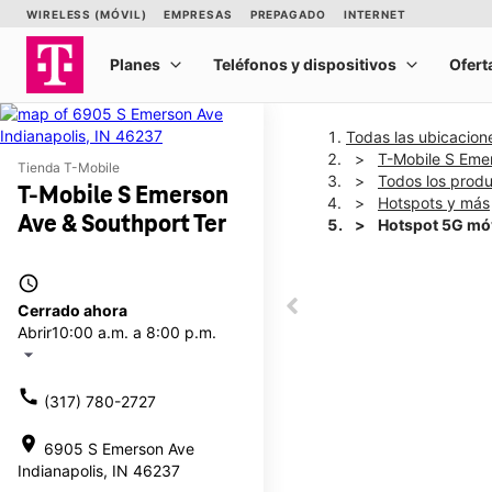
Todas las ubicacion
T-Mobile S Eme
Tienda T-Mobile
Todos los prod
T-Mobile S Emerson
Hotspots y más
Ave & Southport Ter
Hotspot 5G mó
access_time
This carousel shows one la
Cerrado ahora
This carousel contains a c
Abrir
10:00 a.m. a 8:00 p.m.
arrow_drop_down
call
(317) 780-2727
location_on
6905 S Emerson Ave
Indianapolis, IN 46237