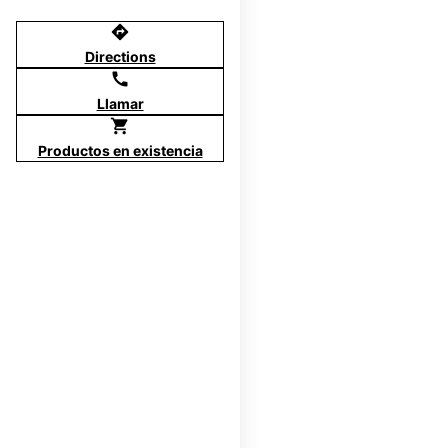
directions
Directions
call
Llamar
shopping_cart
Productos en existencia