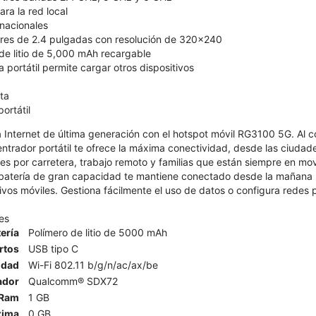
ra la red local
nacionales
ores de 2.4 pulgadas con resolución de 320x240
 de litio de 5,000 mAh recargable
a portátil permite cargar otros dispositivos
ta
ortátil
 Internet de última generación con el hotspot móvil RG3100 5G. Al c
ntrador portátil te ofrece la máxima conectividad, desde las ciuda
ajes por carretera, trabajo remoto y familias que están siempre en m
a batería de gran capacidad te mantiene conectado desde la mañana 
tivos móviles. Gestiona fácilmente el uso de datos o configura redes p
es
ería
Polímero de litio de 5000 mAh
rtos
USB tipo C
idad
Wi-Fi 802.11 b/g/n/ac/ax/be
ador
Qualcomm® SDX72
Ram
1 GB
xima
0 GB