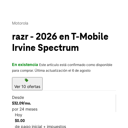
This carousel contains a column of small thumbnails. Selecting 
Motorola
razr - 2026
en T-Mobile
Irvine Spectrum
En existencia
Este artículo está confirmado como disponible
para comprar. Última actualización el 6 de agosto
sell
Ver 10 ofertas
Desde
$32.09/mo.
por 24 meses
Hoy
$0.00
de pago inicial + impuestos