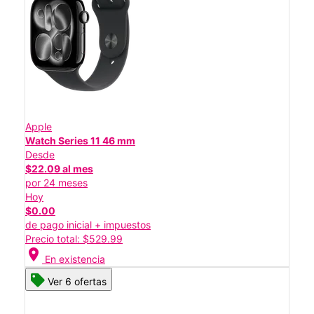
Apple
Watch Series 11 46 mm
Desde
$22.09 al mes
por 24 meses
Hoy
$0.00
de pago inicial + impuestos
Precio total: $529.99
location_on
En existencia
Ver 6 ofertas