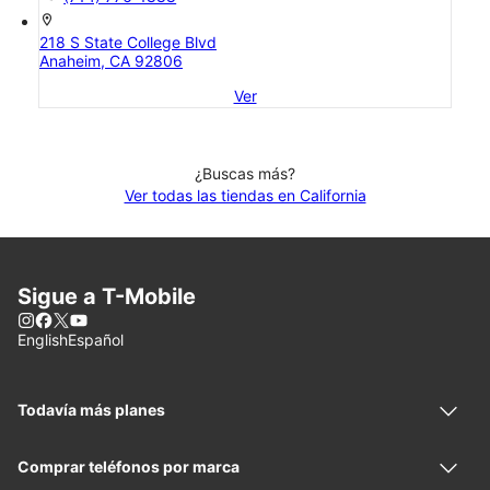
location_on
218 S State College Blvd
Anaheim, CA 92806
Ver
¿Buscas más?
Ver todas las tiendas en California