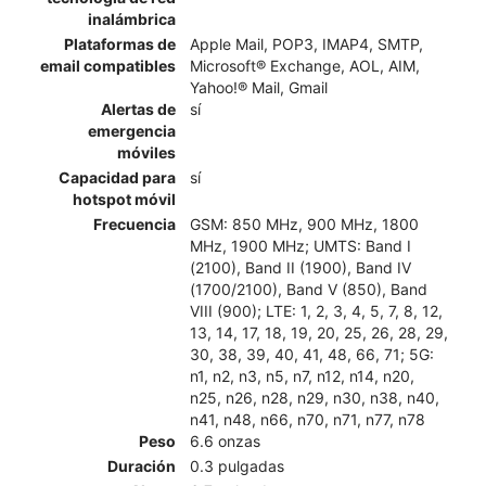
inalámbrica
Plataformas de
Apple Mail, POP3, IMAP4, SMTP,
email compatibles
Microsoft® Exchange, AOL, AIM,
Yahoo!® Mail, Gmail
Alertas de
sí
emergencia
móviles
Capacidad para
sí
hotspot móvil
Frecuencia
GSM: 850 MHz, 900 MHz, 1800
MHz, 1900 MHz; UMTS: Band I
(2100), Band II (1900), Band IV
(1700/2100), Band V (850), Band
VIII (900); LTE: 1, 2, 3, 4, 5, 7, 8, 12,
13, 14, 17, 18, 19, 20, 25, 26, 28, 29,
30, 38, 39, 40, 41, 48, 66, 71; 5G:
n1, n2, n3, n5, n7, n12, n14, n20,
n25, n26, n28, n29, n30, n38, n40,
n41, n48, n66, n70, n71, n77, n78
Peso
6.6 onzas
Duración
0.3 pulgadas