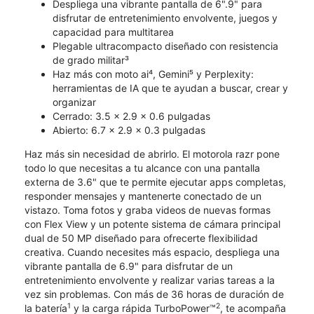
Despliega una vibrante pantalla de 6".9" para
disfrutar de entretenimiento envolvente, juegos y
capacidad para multitarea
Plegable ultracompacto diseñado con resistencia
de grado militar³
Haz más con moto ai⁴, Gemini⁵ y Perplexity:
herramientas de IA que te ayudan a buscar, crear y
organizar
Cerrado: 3.5 x 2.9 x 0.6 pulgadas
Abierto: 6.7 x 2.9 x 0.3 pulgadas
Haz más sin necesidad de abrirlo. El motorola razr pone
todo lo que necesitas a tu alcance con una pantalla
externa de 3.6" que te permite ejecutar apps completas,
responder mensajes y mantenerte conectado de un
vistazo. Toma fotos y graba videos de nuevas formas
con Flex View y un potente sistema de cámara principal
dual de 50 MP diseñado para ofrecerte flexibilidad
creativa. Cuando necesites más espacio, despliega una
vibrante pantalla de 6.9" para disfrutar de un
entretenimiento envolvente y realizar varias tareas a la
vez sin problemas. Con más de 36 horas de duración de
1
2
la batería
y la carga rápida TurboPower™
, te acompaña