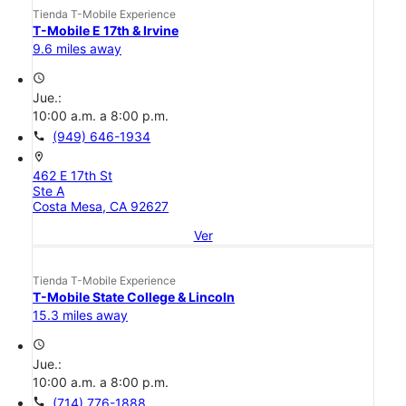
Tienda T-Mobile Experience
T-Mobile E 17th & Irvine
9.6 miles away
access_time
Jue.:
10:00 a.m. a 8:00 p.m.
call
(949) 646-1934
location_on
462 E 17th St
Ste A
Costa Mesa, CA 92627
Ver
Tienda T-Mobile Experience
T-Mobile State College & Lincoln
15.3 miles away
access_time
Jue.:
10:00 a.m. a 8:00 p.m.
call
(714) 776-1888