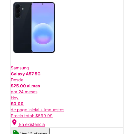
Samsung
Galaxy A57 5G
Desde
$25.00 al mes
por 24 meses
Hoy
$0.00
de pago inicial + impuestos
Precio total: $599.99
location_on
En existencia
Ver 12 ofertas