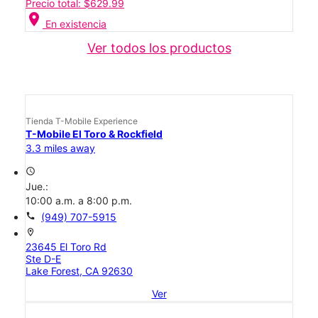
Precio total: $629.99
location_on
En existencia
Ver todos los productos
Tienda T-Mobile Experience
T-Mobile El Toro & Rockfield
3.3 miles away
access_time
Jue.:
10:00 a.m. a 8:00 p.m.
call
(949) 707-5915
location_on
23645 El Toro Rd
Ste D-E
Lake Forest, CA 92630
Ver