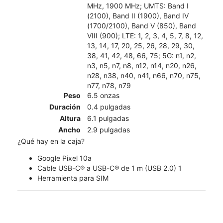
MHz, 1900 MHz; UMTS: Band I
(2100), Band II (1900), Band IV
(1700/2100), Band V (850), Band
VIII (900); LTE: 1, 2, 3, 4, 5, 7, 8, 12,
13, 14, 17, 20, 25, 26, 28, 29, 30,
38, 41, 42, 48, 66, 75; 5G: n1, n2,
n3, n5, n7, n8, n12, n14, n20, n26,
n28, n38, n40, n41, n66, n70, n75,
n77, n78, n79
Peso
6.5 onzas
Duración
0.4 pulgadas
Altura
6.1 pulgadas
Ancho
2.9 pulgadas
¿Qué hay en la caja?
Google Pixel 10a
Cable USB-C® a USB-C® de 1 m (USB 2.0) 1
Herramienta para SIM