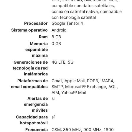
compatible con datos satelitales,
conexión satelital nativa, compatible
con tecnología satelital
Procesador
Google Tensor 4
Sistema operativo
Android
Ram
8 GB
Memoria
0 GB
expandible
máxima
Generaciones de
4G LTE, 5G
tecnología de red
inalámbrica
Plataformas de
Gmail, Apple Mail, POP3, IMAP4,
email compatibles
SMTP, Microsoft® Exchange, AOL,
AIM, Yahoo!® Mail
Alertas de
sí
emergencia
móviles
Capacidad para
sí
hotspot móvil
Frecuencia
GSM: 850 MHz, 900 MHz, 1800