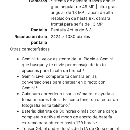
Cámaras
Sistema de cámara trasera doble:
gran angular de 48 MP | ultra gran
angular de 13 MP | Zoom de alta
resolución de hasta 8x, cámara
frontal para selfis de 13 MP
Pantalla
Pantalla Actua de 6.3"
Resolución de la
2424 x 1080 píxeles
pantalla
Otras características
Gemini: tu veloz asistente de IA. Pídele a Gemini
que busque y te envíe por mensaje de texto
opciones para tu cita de brunch³
Gemini Live: comparte tu cámara en las
conversaciones para chatear en directo con
Gemini.⁴
Guía para aprender a usar la cámara: te ayuda a
tomar mejores fotos. Es como tener un director de
fotografía en tu teléfono.⁵
Batería: disfruta de 30 horas o más con una carga
completa o activa el modo de ahorro de batería
extremo para obtener hasta 120 horas.⁶
Tensor G4: el poder detrás de la IA de Google en el