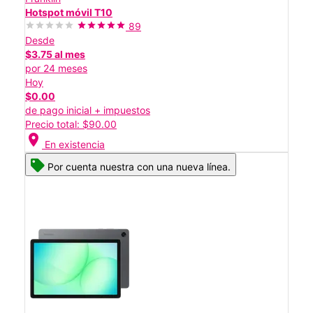
Hotspot móvil T10
89
Desde
$3.75 al mes
por 24 meses
Hoy
$0.00
de pago inicial + impuestos
Precio total: $90.00
location_on
En existencia
Por cuenta nuestra con una nueva línea.