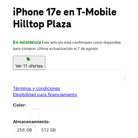
Vie.:
10:00 a.m. a 8:00 p.m.
location_on
iPhone 17e
en T-Mobile
6 Hilltop Plz Kittanning, PA 16201
Hilltop Plaza
En existencia
Este artículo está confirmado como disponible
para comprar. Última actualización el 7 de agosto
sell
Ver 11 ofertas
Términos y condiciones
Elegibilidad para financiamiento
Color:
Almacenamiento:
256 GB
512 GB