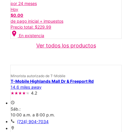
por 24 meses
Hoy
$0.00
de pago inicial + impuestos
Precio total: $229.99
location_on
En existencia
Ver todos los productos
Minorista autorizado de T-Mobile
T-Mobile Highlands Mall Dr & Freeport Rd
14.6 miles away
4.2
access_time
Sáb.:
10:00 a.m. a 8:00 p.m.
call
(724) 904-7034
location_on