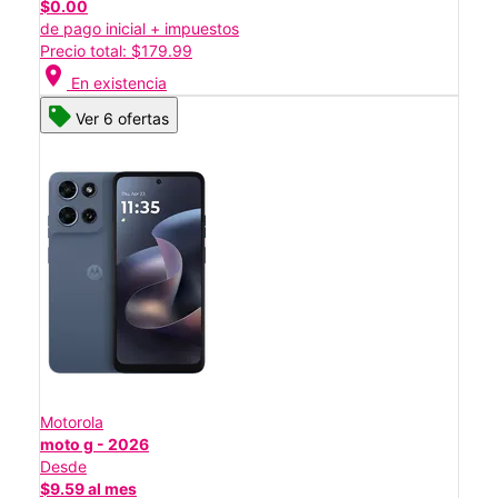
$0.00
de pago inicial + impuestos
Precio total: $179.99
location_on
En existencia
Ver 6 ofertas
Motorola
moto g - 2026
Desde
$9.59 al mes