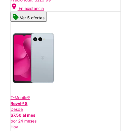
location_on
En existencia
Ver 5 ofertas
T-Mobile®
Revvl® 8
Desde
$7.50 al mes
por 24 meses
Hoy