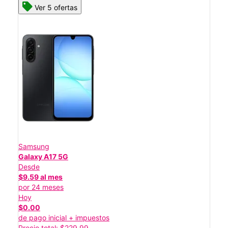
Ver 5 ofertas
Samsung
Galaxy A17 5G
Desde
$9.59 al mes
por 24 meses
Hoy
$0.00
de pago inicial + impuestos
Precio total: $229.99