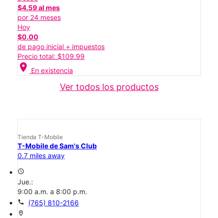
$4.59 al mes
por 24 meses
Hoy
$0.00
de pago inicial + impuestos
Precio total: $109.99
location_on
En existencia
Ver todos los productos
Tienda T-Mobile
T-Mobile de Sam's Club
0.7 miles away
access_time
Jue.:
9:00 a.m. a 8:00 p.m.
call
(765) 810-2166
location_on