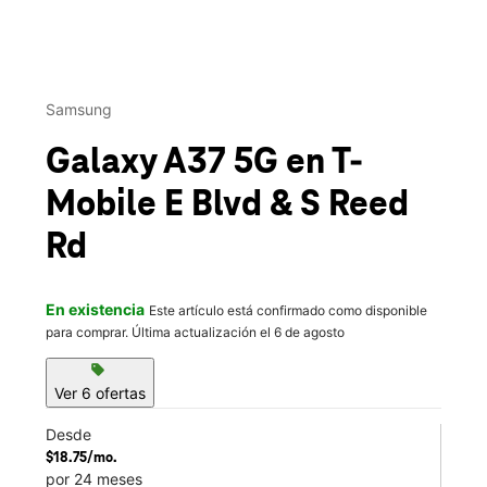
This carousel contains a column of small thumbnails. Selecting 
Samsung
Galaxy A37 5G
en T-
Mobile
E Blvd & S Reed
Rd
En existencia
Este artículo está confirmado como disponible
para comprar. Última actualización el 6 de agosto
sell
Ver 6 ofertas
Desde
$18.75/mo.
por 24 meses