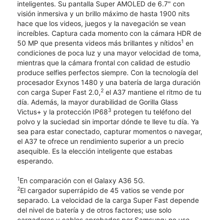
inteligentes. Su pantalla Super AMOLED de 6.7" con
visión inmersiva y un brillo máximo de hasta 1900 nits
hace que los videos, juegos y la navegación se vean
increíbles. Captura cada momento con la cámara HDR de
1
50 MP que presenta videos más brillantes y nítidos
en
condiciones de poca luz y una mayor velocidad de toma,
mientras que la cámara frontal con calidad de estudio
produce selfies perfectos siempre. Con la tecnología del
procesador Exynos 1480 y una batería de larga duración
2
con carga Super Fast 2.0,
el A37 mantiene el ritmo de tu
día. Además, la mayor durabilidad de Gorilla Glass
3
Victus+ y la protección IP68
protegen tu teléfono del
polvo y la suciedad sin importar dónde te lleve tu día. Ya
sea para estar conectado, capturar momentos o navegar,
el A37 te ofrece un rendimiento superior a un precio
asequible. Es la elección inteligente que estabas
esperando.
1
En comparación con el Galaxy A36 5G.
2
El cargador superrápido de 45 vatios se vende por
separado. La velocidad de la carga Super Fast depende
del nivel de batería y de otros factores; use solo
cargadores y cables aprobados por Samsung; no use