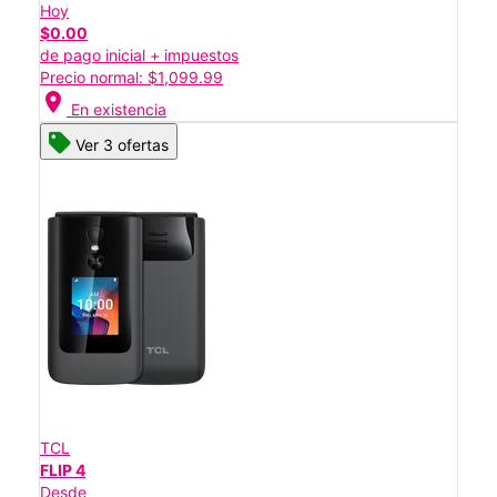
Hoy
$0.00
de pago inicial + impuestos
Precio normal: $1,099.99
location_on
En existencia
Ver 3 ofertas
TCL
FLIP 4
Desde