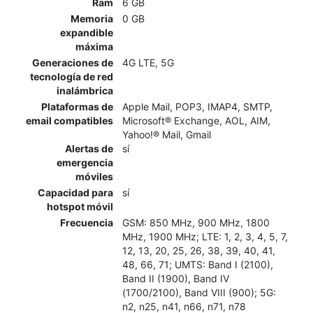
Ram
6 GB
Memoria
0 GB
expandible
máxima
Generaciones de
4G LTE, 5G
tecnología de red
inalámbrica
Plataformas de
Apple Mail, POP3, IMAP4, SMTP,
email compatibles
Microsoft® Exchange, AOL, AIM,
Yahoo!® Mail, Gmail
Alertas de
sí
emergencia
móviles
Capacidad para
sí
hotspot móvil
Frecuencia
GSM: 850 MHz, 900 MHz, 1800
MHz, 1900 MHz; LTE: 1, 2, 3, 4, 5, 7,
12, 13, 20, 25, 26, 38, 39, 40, 41,
48, 66, 71; UMTS: Band I (2100),
Band II (1900), Band IV
(1700/2100), Band VIII (900); 5G:
n2, n25, n41, n66, n71, n78