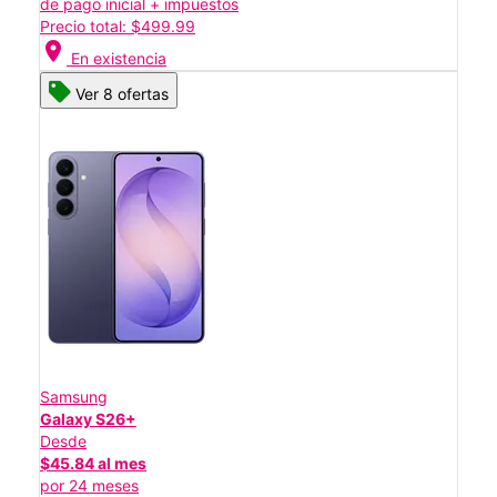
de pago inicial + impuestos
Precio total: $499.99
location_on
En existencia
Ver 8 ofertas
Samsung
Galaxy S26+
Desde
$45.84 al mes
por 24 meses