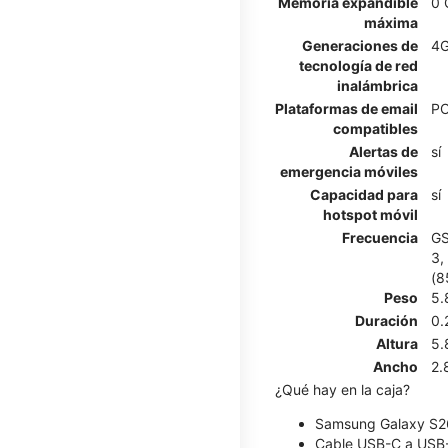
Memoria expandible
0 
máxima
Generaciones de
4G
tecnología de red
inalámbrica
Plataformas de email
PO
compatibles
Alertas de
sí
emergencia móviles
Capacidad para
sí
hotspot móvil
Frecuencia
GS
3,
(8
Peso
5.
Duración
0.
Altura
5.
Ancho
2.
¿Qué hay en la caja?
Samsung Galaxy S2
Cable USB-C a USB