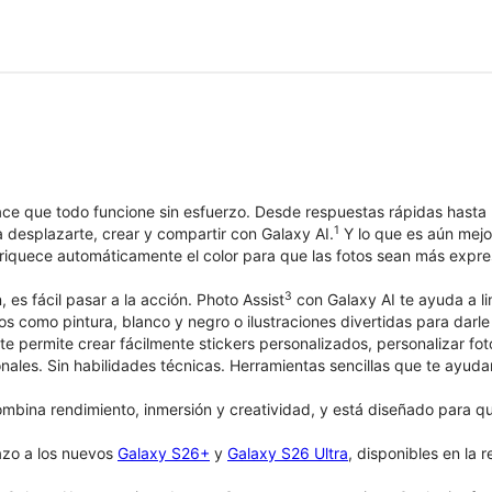
e que todo funcione sin esfuerzo. Desde respuestas rápidas hasta mo
1
 desplazarte, crear y compartir con Galaxy AI.
Y lo que es aún mejor
iquece automáticamente el color para que las fotos sean más expres
3
, es fácil pasar a la acción. Photo Assist
con Galaxy AI te ayuda a li
ticos como pintura, blanco y negro o ilustraciones divertidas para dar
te permite crear fácilmente stickers personalizados, personalizar fo
onales. Sin habilidades técnicas. Herramientas sencillas que te ayuda
bina rendimiento, inmersión y creatividad, y está diseñado para que 
azo a los nuevos
Galaxy S26+
y
Galaxy S26 Ultra
, disponibles en la 