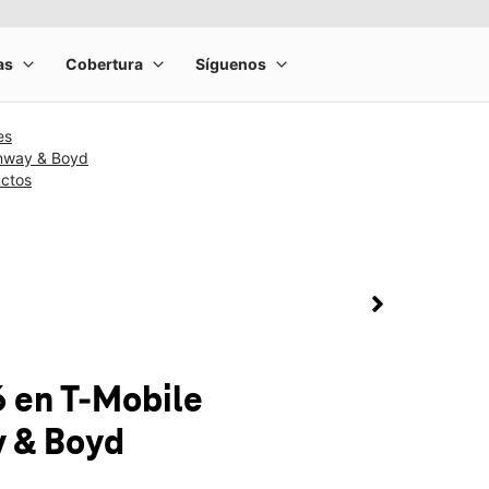
es
lnway & Boyd
uctos
rge product image at a time. Use the Previous and Next buttons to m
olumn of small thumbnails. Selecting a thumbnail will change the main 
6
en T-Mobile
y & Boyd