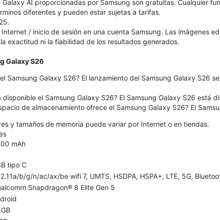
 Galaxy AI proporcionadas por Samsung son gratuitas. Cualquier fu
érminos diferentes y pueden estar sujetas a tarifas.
25.
Internet / inicio de sesión en una cuenta Samsung. Las imágenes e
 la exactitud ni la fiabilidad de los resultados generados.
g Galaxy S26
el Samsung Galaxy S26? El lanzamiento del Samsung Galaxy S26 será
á disponible el Samsung Galaxy S26? El Samsung Galaxy S26 está dispo
spacio de almacenamiento ofrece el Samsung Galaxy S26? El Samsun
ores y tamaños de memoria puede variar por Internet o en tiendas.
es
300 mAh
B tipo C
2.11a/b/g/n/ac/ax/be wifi 7, UMTS, HSDPA, HSPA+, LTE, 5G, Bluetooth
alcomm Snapdragon® 8 Elite Gen 5
droid
 GB