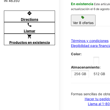
IN 46350
En existencia
Este artícu
actualización el 6 de agosto
directions
sell
Directions
Ver 8 ofertas
call
Llamar
shopping_cart
Términos y condiciones
Productos en existencia
Elegibilidad para financ
Color:
Almacenamiento:
256 GB
512 GB
​​​​​​​Formas sencillas de o
Hacer tu pedido
Llama al 1-8