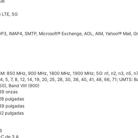
GB
 LTE, 5G
P3, IMAP4, SMTP, Microsoft® Exchange, AOL, AIM, Yahoo!® Mail, Gm
M: 850 MHz, 900 MHz, 1800 MHz, 1900 MHz; 5G: n1, n2, n3, n5, n7, n8
 4, 5, 7, 8, 12, 14, 19, 20, 25, 28, 30, 38, 40, 41, 48, 66, 71; UMTS:
50), Band VIII (900)
89 onzas
28 pulgadas
89 pulgadas
82 pulgadas
6
-C de 3 A