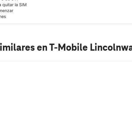
 quitar la SIM
omenzar
nes
imilares
en T-Mobile Lincolnw