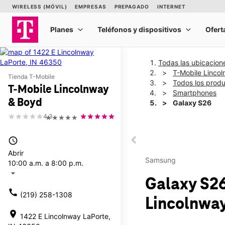
Todas las ubicacion
T-Mobile Linco
Tienda T-Mobile
Todos los prod
T-Mobile Lincolnway
Smartphones
& Boyd
Galaxy S26
4.3
★★★★★
This carousel shows one la
access_time
This carousel contains a c
Abrir
Samsung
10:00 a.m. a 8:00 p.m.
arrow_drop_down
Galaxy S2
call
(219) 258-1308
Lincolnwa
location_on
1422 E Lincolnway LaPorte,