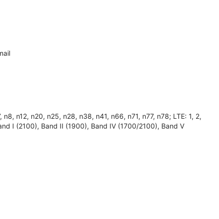
ail
, n12, n20, n25, n28, n38, n41, n66, n71, n77, n78; LTE: 1, 2,
 Band I (2100), Band II (1900), Band IV (1700/2100), Band V