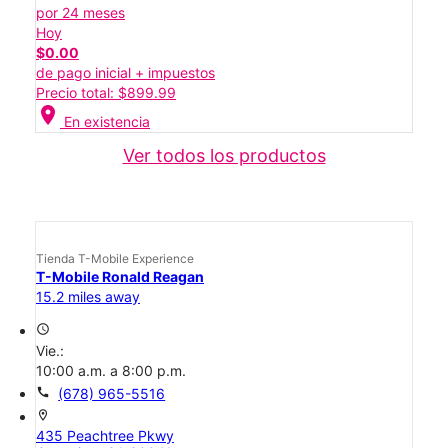
por 24 meses
Hoy
$0.00
de pago inicial + impuestos
Precio total: $899.99
location_on
En existencia
Ver todos los productos
Tienda T-Mobile Experience
T-Mobile Ronald Reagan
15.2 miles away
access_time
Vie.:
10:00 a.m. a 8:00 p.m.
call
(678) 965-5516
location_on
435 Peachtree Pkwy