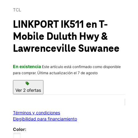
Mié.:
10:00 a.m. a 9:00 p.m.
This carousel contains a column of small thumbnails. Selecting 
Jue.:
10:00 a.m. a 9:00 p.m.
TCL
location_on
911 Duluth Highway C-2 Lawrenceville, GA 30043
LINKPORT IK511
en T-
Mobile
Duluth Hwy &
Lawrenceville Suwanee
En existencia
Este artículo está confirmado como disponible
para comprar. Última actualización el 7 de agosto
sell
Ver 2 ofertas
Términos y condiciones
Elegibilidad para financiamiento
Color: