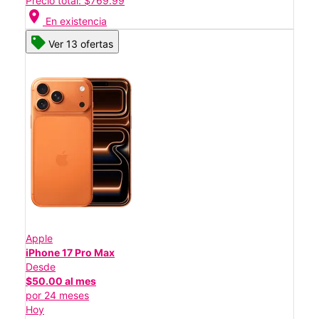
Precio total: $769.99
location_on
En existencia
Ver 13 ofertas
Apple
iPhone 17 Pro Max
Desde
$50.00 al mes
por 24 meses
Hoy