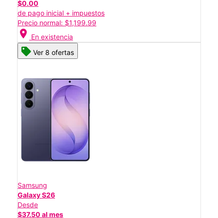
$0.00
de pago inicial + impuestos
Precio normal: $1,199.99
location_on
En existencia
Ver 8 ofertas
Samsung
Galaxy S26
Desde
$37.50 al mes