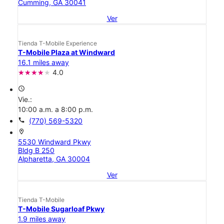
Cumming, GA 30041
Ver
Tienda T-Mobile Experience
T-Mobile Plaza at Windward
16.1 miles away
4.0
access_time
Vie.:
10:00 a.m. a 8:00 p.m.
call
(770) 569-5320
location_on
5530 Windward Pkwy
Bldg B 250
Alpharetta, GA 30004
Ver
Tienda T-Mobile
T-Mobile Sugarloaf Pkwy
1.9 miles away