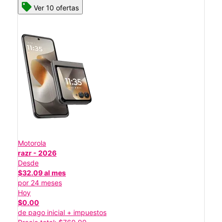
Ver 10 ofertas
Motorola
razr - 2026
Desde
$32.09 al mes
por 24 meses
Hoy
$0.00
de pago inicial + impuestos