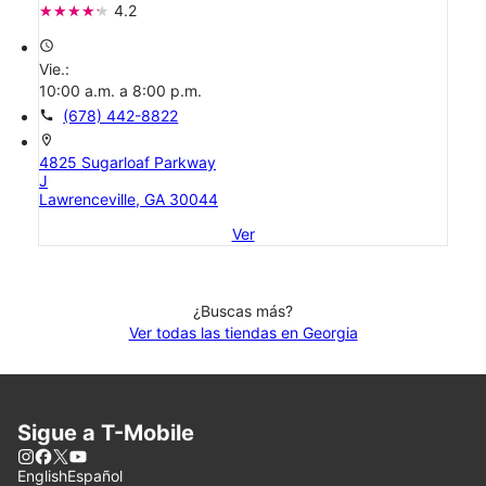
4.2
access_time
Vie.:
10:00 a.m. a 8:00 p.m.
call
(678) 442-8822
location_on
4825 Sugarloaf Parkway
J
Lawrenceville, GA 30044
Ver
¿Buscas más?
Ver todas las tiendas en Georgia