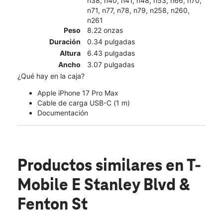
n38, n40, n41, n48, n53, n66, n70,
n71, n77, n78, n79, n258, n260,
n261
Peso
8.22 onzas
Duración
0.34 pulgadas
Altura
6.43 pulgadas
Ancho
3.07 pulgadas
¿Qué hay en la caja?
Apple iPhone 17 Pro Max
Cable de carga USB-C (1 m)
Documentación
Productos similares
en T-
Mobile E Stanley Blvd &
Fenton St