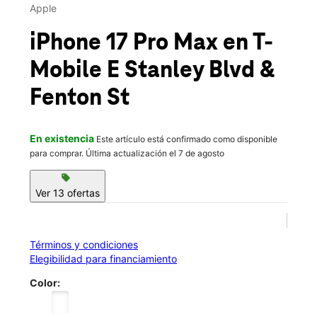
Jue.:
10:00 a.m. a 7:00 p.m.
Apple
location_on
1108 E Stanley Blvd Livermore, CA 94550
iPhone 17 Pro Max
en T-
Mobile
E Stanley Blvd &
Fenton St
En existencia
Este artículo está confirmado como disponible
para comprar. Última actualización el 7 de agosto
sell
Ver 13 ofertas
Términos y condiciones
Elegibilidad para financiamiento
Color: