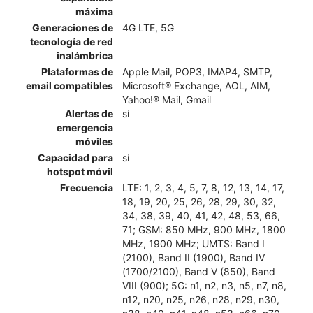
máxima
Generaciones de
4G LTE, 5G
tecnología de red
inalámbrica
Plataformas de
Apple Mail, POP3, IMAP4, SMTP,
email compatibles
Microsoft® Exchange, AOL, AIM,
Yahoo!® Mail, Gmail
Alertas de
sí
emergencia
móviles
Capacidad para
sí
hotspot móvil
Frecuencia
LTE: 1, 2, 3, 4, 5, 7, 8, 12, 13, 14, 17,
18, 19, 20, 25, 26, 28, 29, 30, 32,
34, 38, 39, 40, 41, 42, 48, 53, 66,
71; GSM: 850 MHz, 900 MHz, 1800
MHz, 1900 MHz; UMTS: Band I
(2100), Band II (1900), Band IV
(1700/2100), Band V (850), Band
VIII (900); 5G: n1, n2, n3, n5, n7, n8,
n12, n20, n25, n26, n28, n29, n30,