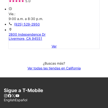
5.0
access_time
Vie.:
9:00 a.m. a 8:30 p.m.
call
(925) 529-2950
location_on
2800 Independence Dr
Livermore, CA 94551
Ver
¿Buscas más?
Ver todas las tiendas en California