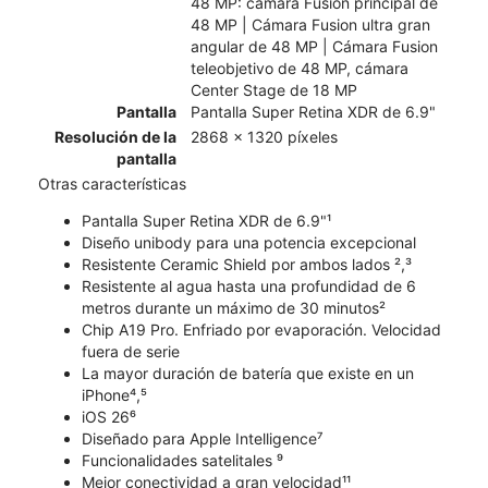
48 MP: cámara Fusion principal de
48 MP | Cámara Fusion ultra gran
angular de 48 MP | Cámara Fusion
teleobjetivo de 48 MP, cámara
Center Stage de 18 MP
Pantalla
Pantalla Super Retina XDR de 6.9"
Resolución de la
2868 x 1320 píxeles
pantalla
Otras características
Pantalla Super Retina XDR de 6.9"¹
Diseño unibody para una potencia excepcional
Resistente Ceramic Shield por ambos lados ²,³
Resistente al agua hasta una profundidad de 6
metros durante un máximo de 30 minutos²
Chip A19 Pro. Enfriado por evaporación. Velocidad
fuera de serie
La mayor duración de batería que existe en un
iPhone⁴,⁵
iOS 26⁶
Diseñado para Apple Intelligence⁷
Funcionalidades satelitales ⁹
Mejor conectividad a gran velocidad¹¹