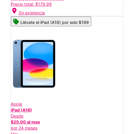
Precio total: $179.99
location_on
En existencia
Llévate el iPad (A16) por solo $199
Apple
iPad (A16)
Desde
$25.00 al mes
por 24 meses
Hoy