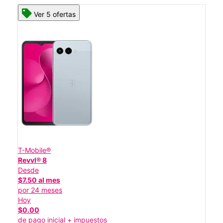
Ver 5 ofertas
T-Mobile®
Revvl® 8
Desde
$7.50 al mes
por 24 meses
Hoy
$0.00
de pago inicial + impuestos