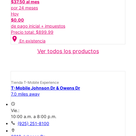
$37.50 al mes
por 24 meses
Hoy
$0.00
de pago inicial + impuestos
Precio total: $899.99
location_on
En existencia
Ver todos los productos
Tienda T-Mobile Experience
T-Mobile Johnson Dr & Owens Dr
7.0 miles away
access_time
Vie.:
10:00 a.m. a 8:00 p.m.
call
(925) 251-8100
location_on