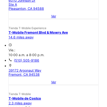
6010 Johnson Dr
Ste A
Pleasanton, CA 94588
Ver
Tienda T-Mobile Experience
T-Mobile Fremont Blvd & Mowry Ave
14.6 miles away
access_time
Vie.:
10:00 a.m. a 8:00 p.m.
call
(510) 505-9186
location_on
39172 Argonaut Way
Fremont, CA 94538
Ver
Tienda T-Mobile
T-Mobile de Costco
2.3 miles away