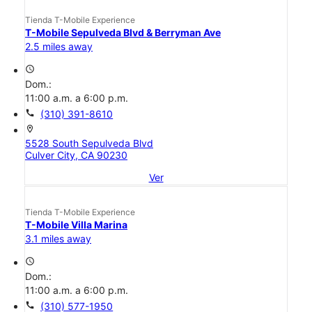
Tienda T-Mobile Experience
T-Mobile Sepulveda Blvd & Berryman Ave
2.5 miles away
access_time
Dom.:
11:00 a.m. a 6:00 p.m.
call
(310) 391-8610
location_on
5528 South Sepulveda Blvd
Culver City, CA 90230
Ver
Tienda T-Mobile Experience
T-Mobile Villa Marina
3.1 miles away
access_time
Dom.:
11:00 a.m. a 6:00 p.m.
call
(310) 577-1950