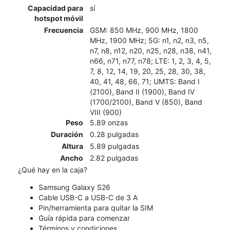
Capacidad para
sí
hotspot móvil
Frecuencia
GSM: 850 MHz, 900 MHz, 1800
MHz, 1900 MHz; 5G: n1, n2, n3, n5,
n7, n8, n12, n20, n25, n28, n38, n41,
n66, n71, n77, n78; LTE: 1, 2, 3, 4, 5,
7, 8, 12, 14, 19, 20, 25, 28, 30, 38,
40, 41, 48, 66, 71; UMTS: Band I
(2100), Band II (1900), Band IV
(1700/2100), Band V (850), Band
VIII (900)
Peso
5.89 onzas
Duración
0.28 pulgadas
Altura
5.89 pulgadas
Ancho
2.82 pulgadas
¿Qué hay en la caja?
Samsung Galaxy S26
Cable USB-C a USB-C de 3 A
Pin/herramienta para quitar la SIM
Guía rápida para comenzar
Términos y condiciones