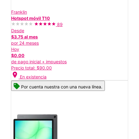
Franklin
Hotspot móvil T10
89
Desde
$3.75 al mes
por 24 meses
Hoy
$0.00
de pago inicial + impuestos
Precio total: $90.00
location_on
En existencia
Por cuenta nuestra con una nueva línea.