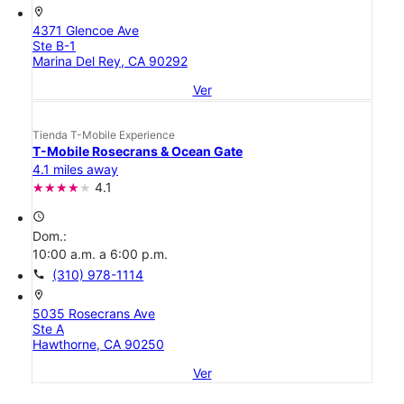
location_on
4371 Glencoe Ave
Ste B-1
Marina Del Rey, CA 90292
Ver
Tienda T-Mobile Experience
T-Mobile Rosecrans & Ocean Gate
4.1 miles away
4.1
access_time
Dom.:
10:00 a.m. a 6:00 p.m.
call
(310) 978-1114
location_on
5035 Rosecrans Ave
Ste A
Hawthorne, CA 90250
Ver