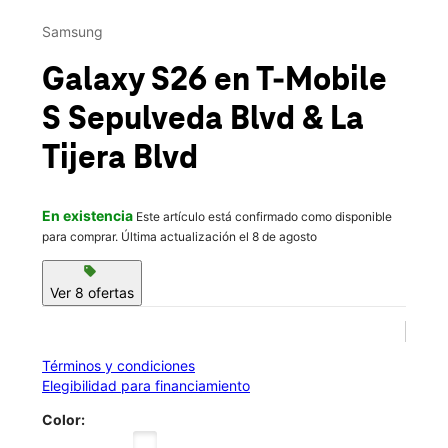
Vie.:
10:00 a.m. a 8:00 p.m.
This carousel contains a column of small thumbnails. Selecting 
Sáb.:
10:00 a.m. a 8:00 p.m.
Samsung
location_on
8808 S Sepulveda Blvd Los Angeles, CA 90045
Galaxy S26
en T-Mobile
S Sepulveda Blvd & La
Tijera Blvd
En existencia
Este artículo está confirmado como disponible
para comprar. Última actualización el 8 de agosto
sell
Ver 8 ofertas
Términos y condiciones
Elegibilidad para financiamiento
Color: