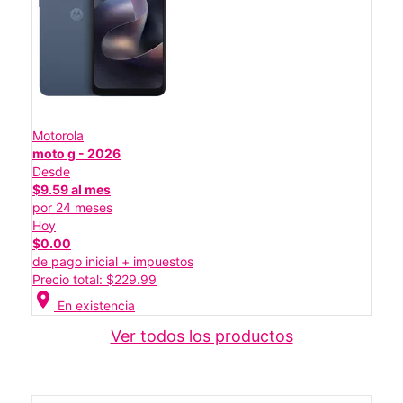
Motorola
moto g - 2026
Desde
$9.59 al mes
por 24 meses
Hoy
$0.00
de pago inicial + impuestos
Precio total: $229.99
location_on
En existencia
Ver todos los productos