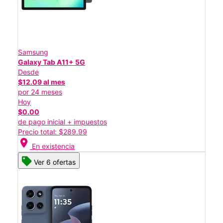
Samsung
Galaxy Tab A11+ 5G
Desde
$12.09 al mes
por 24 meses
Hoy
$0.00
de pago inicial + impuestos
Precio total: $289.99
location_on
En existencia
Ver 6 ofertas