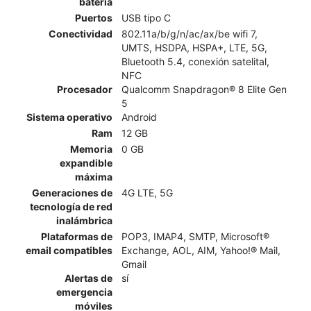
batería
Puertos
USB tipo C
Conectividad
802.11a/b/g/n/ac/ax/be wifi 7,
UMTS, HSDPA, HSPA+, LTE, 5G,
Bluetooth 5.4, conexión satelital,
NFC
Procesador
Qualcomm Snapdragon® 8 Elite Gen
5
Sistema operativo
Android
Ram
12 GB
Memoria
0 GB
expandible
máxima
Generaciones de
4G LTE, 5G
tecnología de red
inalámbrica
Plataformas de
POP3, IMAP4, SMTP, Microsoft®
email compatibles
Exchange, AOL, AIM, Yahoo!® Mail,
Gmail
Alertas de
sí
emergencia
móviles