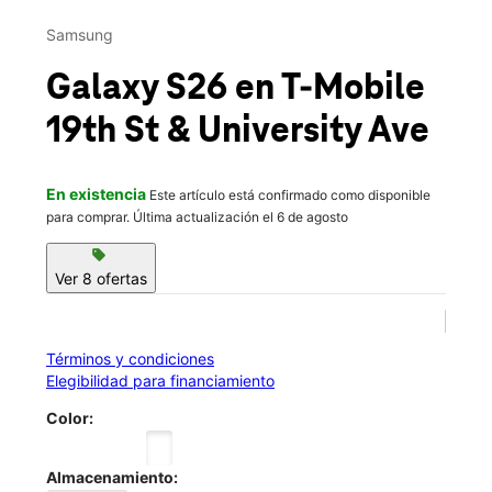
Mar.:
10:00 a.m. a 8:00 p.m.
This carousel contains a column of small thumbnails. Selecting 
Mié.:
10:00 a.m. a 8:00 p.m.
Samsung
location_on
2420 19th St #1 Lubbock, TX 79401
Galaxy S26
en T-Mobile
19th St & University Ave
En existencia
Este artículo está confirmado como disponible
para comprar. Última actualización el 6 de agosto
sell
Ver 8 ofertas
Términos y condiciones
Elegibilidad para financiamiento
Color:
Almacenamiento: