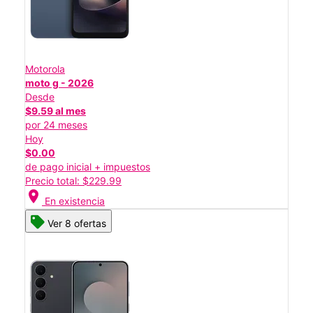
Motorola
moto g - 2026
Desde
$9.59 al mes
por 24 meses
Hoy
$0.00
de pago inicial + impuestos
Precio total: $229.99
location_on
En existencia
Ver 8 ofertas