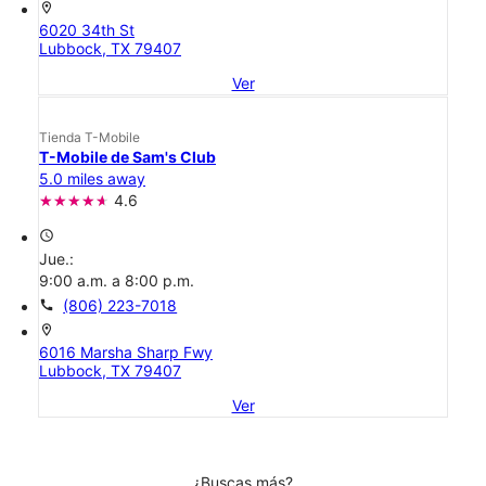
location_on
6020 34th St
Lubbock, TX 79407
Ver
Tienda T-Mobile
T-Mobile de Sam's Club
5.0 miles away
4.6
access_time
Jue.:
9:00 a.m. a 8:00 p.m.
call
(806) 223-7018
location_on
6016 Marsha Sharp Fwy
Lubbock, TX 79407
Ver
¿Buscas más?