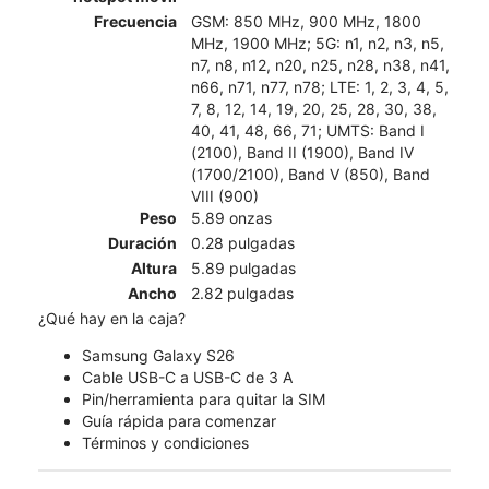
Frecuencia
GSM: 850 MHz, 900 MHz, 1800
MHz, 1900 MHz; 5G: n1, n2, n3, n5,
n7, n8, n12, n20, n25, n28, n38, n41,
n66, n71, n77, n78; LTE: 1, 2, 3, 4, 5,
7, 8, 12, 14, 19, 20, 25, 28, 30, 38,
40, 41, 48, 66, 71; UMTS: Band I
(2100), Band II (1900), Band IV
(1700/2100), Band V (850), Band
VIII (900)
Peso
5.89 onzas
Duración
0.28 pulgadas
Altura
5.89 pulgadas
Ancho
2.82 pulgadas
¿Qué hay en la caja?
Samsung Galaxy S26
Cable USB-C a USB-C de 3 A
Pin/herramienta para quitar la SIM
Guía rápida para comenzar
Términos y condiciones