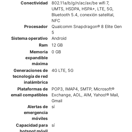
Conectividad
802.11a/b/g/n/ac/ax/be wifi 7,
UMTS, HSDPA, HSPA+, LTE, 5G,
Bluetooth 5.4, conexión satelital,
NFC
Procesador
Qualcomm Snapdragon® 8 Elite Gen
5
Sistema operativo
Android
Ram
12 GB
Memoria
0 GB
expandible
máxima
Generaciones de
4G LTE, 5G
tecnología de red
inalámbrica
Plataformas de
POP3, IMAP4, SMTP, Microsoft®
email compatibles
Exchange, AOL, AIM, Yahoo!® Mail,
Gmail
Alertas de
sí
emergencia
móviles
Capacidad para
sí
hotspot móvil