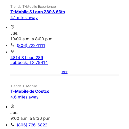
Tienda T-Mobile Experience
T-Mobile S Loop 289 & 66th
4.1 miles away
access_time
Jue.:
10:00 a.m. a 8:00 p.m.
call
(806) 722-1111
location_on
4814 S Loop 289
Lubbock, TX 79414
Ver
Tienda T-Mobile
T-Mobile de Costco
4.6 miles away
access_time
Jue.:
9:00 a.m. a 8:30 p.m.
call
(806) 726-6822