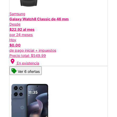
Samsung
Galaxy Watch8 Classic de 46 mm
Desde
$22.92 al mes
por 24 meses
Hoy
$0.00
de pago inicial + impuestos
Precio total: $549.99
location_on
En existencia
Ver 6 ofertas