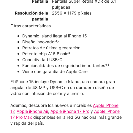
Pantalla
Pantalla Super Retina XDR de 6.1
pulgadas
Resolución de la
2556 x 1179 píxeles
pantalla
Otras características
Dynamic Island llega al iPhone 15
Diseño innovador¹˒²
Retratos de última generación
Potente chip A16 Bionic³
Conectividad USB-C
Funcionalidades de seguridad importantes⁴˒⁵
Viene con garantía de Apple Care
El iPhone 15 incluye Dynamic Island, una cámara gran
angular de 48 MP y USB-C en un duradero diseño de
vidrio con infusión de color y aluminio.
Además, descubre los nuevos e increíbles
Apple iPhone
17
,
Apple iPhone Air
,
Apple iPhone 17 Pro
y
Apple iPhone
17 Pro Max
disponibles en la red 5G nacional más grande
y rápida del país.