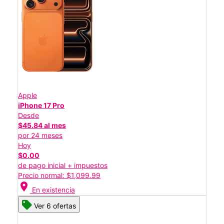
Apple
iPhone 17 Pro
Desde
$45.84 al mes
por 24 meses
Hoy
$0.00
de pago inicial + impuestos
Precio normal: $1,099.99
location_on
En existencia
Ver 6 ofertas