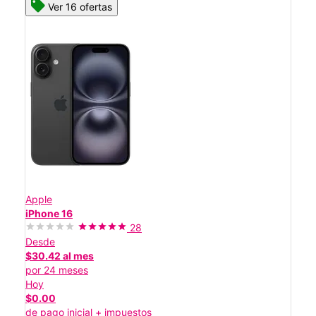
Ver 16 ofertas
Apple
iPhone 16
28
Desde
$30.42 al mes
por 24 meses
Hoy
$0.00
de pago inicial + impuestos