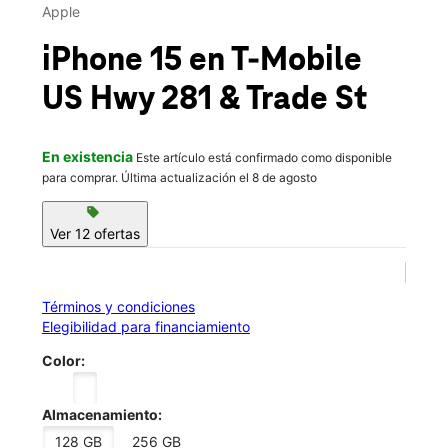
Vie.:
10:00 a.m. a 8:00 p.m.
Apple
Sáb.:
10:00 a.m. a 8:00 p.m.
location_on
iPhone 15
en T-Mobile
2511 US Highway 281 Ste 600 Marble Falls, TX 78654
US Hwy 281 & Trade St
En existencia
Este artículo está confirmado como disponible
para comprar. Última actualización el 8 de agosto
sell
Ver 12 ofertas
Términos y condiciones
Elegibilidad para financiamiento
Color:
Almacenamiento:
128 GB
256 GB