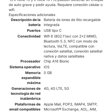
de auto grave y pedir ayuda. Requiere conexión celular o
wifi.
Especificaciones adicionales
Descripción de la
Batería de iones de litio recargable
batería
integrada
Puertos
USB tipo C
Conectividad
Wifi 6 (802.11ax) con 2x2 MIMO,
Bluetooth 5.3, NFC con modo de
lectura, VoLTE, compatible con
conexión satelital, conexión satelital
nativa y datos satelitales
Procesador
Chip A16 Bionic
Sistema operativo
iOS
Memoria
0 GB
expandible
máxima
Generaciones de
4G, 4G LTE, 5G
tecnología de red
inalámbrica
Plataformas de
Apple Mail, POP3, IMAP4, SMTP,
email compatibles
Microsoft® Exchange, AOL, AIM,