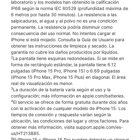
laboratorio y los modelos han obtenido la calificación
IP68 según la norma IEC 60529 (profundidad máxima de
6 metros por hasta 30 minutos). La resistencia a las
salpicaduras, al agua y al polvo no es una condición
permanente. La resistencia podría disminuir como
consecuencia del uso normal. No intentes cargar el
iPhone si está mojado. Consulta la Guía de Usuario para
obtener las instrucciones de limpieza y secado. La
garantía no cubre los daños producidos por líquidos.
2
La pantalla tiene esquinas redondeadas. Si se mide en
forma de rectángulo estándar, la pantalla tiene 6.12
pulgadas (iPhone 15 Pro, iPhone 15) o 6.69 pulgadas
(iPhone 15 Pro Max, iPhone 15 Plus) en diagonal. El área
real de visualización es menor.
3
La duración de la batería varía según el uso y la
configuración; más información en apple.com/batteries.
4
El servicio se ofrece de forma gratuita durante dos años
con la activación de cualquier modelo de iPhone 15. Los
tiempos de conexión y respuesta varían según la
ubicación, las condiciones del lugar y otros factores. Para
obtener más información, visita support.apple.com/es-
us/HT213885.
5
El iPhone 15 y iPhone 15 Pro pueden detectar un choque