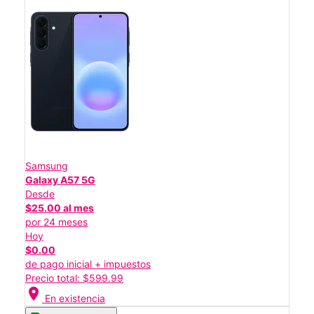
Samsung
Galaxy A57 5G
Desde
$25.00 al mes
por 24 meses
Hoy
$0.00
de pago inicial + impuestos
Precio total: $599.99
location_on
En existencia