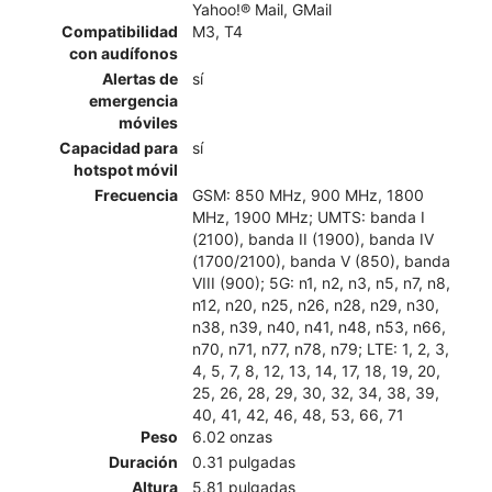
Yahoo!® Mail, GMail
Compatibilidad
M3, T4
con audífonos
Alertas de
sí
emergencia
móviles
Capacidad para
sí
hotspot móvil
Frecuencia
GSM: 850 MHz, 900 MHz, 1800
MHz, 1900 MHz; UMTS: banda I
(2100), banda II (1900), banda IV
(1700/2100), banda V (850), banda
VIII (900); 5G: n1, n2, n3, n5, n7, n8,
n12, n20, n25, n26, n28, n29, n30,
n38, n39, n40, n41, n48, n53, n66,
n70, n71, n77, n78, n79; LTE: 1, 2, 3,
4, 5, 7, 8, 12, 13, 14, 17, 18, 19, 20,
25, 26, 28, 29, 30, 32, 34, 38, 39,
40, 41, 42, 46, 48, 53, 66, 71
Peso
6.02 onzas
Duración
0.31 pulgadas
Altura
5.81 pulgadas